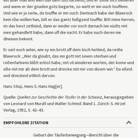
und wenn er der gnaden gots begerte, so wett er inn ouch touffenn.
Und wie er ja seite, da touffte er inn ouch. Demnach habe der Blawrock
kein růw wöllen han, biß er das gantz hußgsind touffte. Bitt mine herren,
im das best zethünd, dann er weder vor noch darnach nie nüdts mit
inen gehandlett habe, dann uff die nacht. Er habe ouch deren nie
dheinen bekent.
Er seit ouch witer, wie sy ein brott uff dem tisch hettind, da redte
Blawrock: „Wer da gloubt, das inn gott mit sinem sterben und
roßenfarbenn blůtt erlöst habe, mit vil annderen worten, der kome und
eße mit mir ab dem brott und drincke mit mir von disem win.“ Da eßind
und drinckind ettlich darvon.
Hans Stop, Hans S. Hans Hag[er].
Quelle:
Quellen zur Geschichte der Täufer in der Schweiz
, herausgegeben
von Leonard von Muralt und Walter Schmid. Band 1. Zürich: S. Hirzel
Verlag, 1952, S. 42–43.
EMPFOHLENE ZITATION
Geburt der Täuferbewegung—Bericht über die