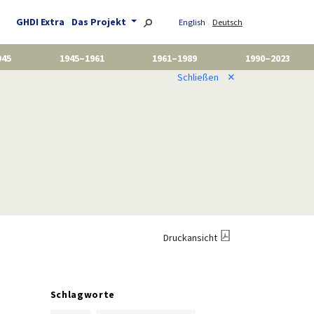
GHDI Extra
Das Projekt
English
Deutsch
945
1945–1961
1961–1989
1990–2023
Schließen
✕
Druckansicht
Schlagworte