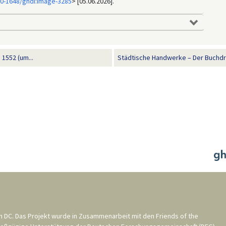
00-1648/ghdi:image-3285
> [05.06.2026].
1552 (um...
Städtische Handwerke – Der Buchdr
n DC
. Das Projekt wurde in Zusammenarbeit mit den
Friends of the