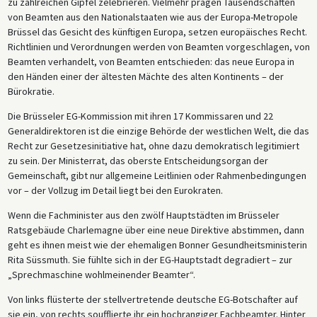
zu zahlreichen Gipfel zelebrieren. Vielmehr prägen Tausendschaften
von Beamten aus den Nationalstaaten wie aus der Europa-Metropole
Brüssel das Gesicht des künftigen Europa, setzen europäisches Recht.
Richtlinien und Verordnungen werden von Beamten vorgeschlagen, von
Beamten verhandelt, von Beamten entschieden: das neue Europa in
den Händen einer der ältesten Mächte des alten Kontinents – der
Bürokratie.
Die Brüsseler EG-Kommission mit ihren 17 Kommissaren und 22
Generaldirektoren ist die einzige Behörde der westlichen Welt, die das
Recht zur Gesetzesinitiative hat, ohne dazu demokratisch legitimiert
zu sein. Der Ministerrat, das oberste Entscheidungsorgan der
Gemeinschaft, gibt nur allgemeine Leitlinien oder Rahmenbedingungen
vor – der Vollzug im Detail liegt bei den Eurokraten.
Wenn die Fachminister aus den zwölf Hauptstädten im Brüsseler
Ratsgebäude Charlemagne über eine neue Direktive abstimmen, dann
geht es ihnen meist wie der ehemaligen Bonner Gesundheitsministerin
Rita Süssmuth. Sie fühlte sich in der EG-Hauptstadt degradiert – zur
„Sprechmaschine wohlmeinender Beamter“.
Von links flüsterte der stellvertretende deutsche EG-Botschafter auf
sie ein, von rechts soufflierte ihr ein hochrangiger Fachbeamter. Hinter