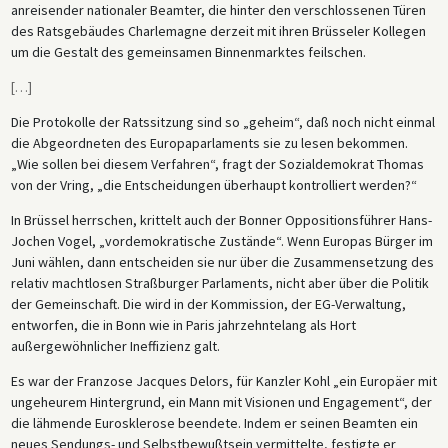
anreisender nationaler Beamter, die hinter den verschlossenen Türen
des Ratsgebäudes Charlemagne derzeit mit ihren Brüsseler Kollegen
um die Gestalt des gemeinsamen Binnenmarktes feilschen.
[
…
]
Die Protokolle der Ratssitzung sind so „geheim“, daß noch nicht einmal
die Abgeordneten des Europaparlaments sie zu lesen bekommen.
„Wie sollen bei diesem Verfahren“, fragt der Sozialdemokrat Thomas
von der Vring, „die Entscheidungen überhaupt kontrolliert werden?“
In Brüssel herrschen, krittelt auch der Bonner Oppositionsführer Hans-
Jochen Vogel, „vordemokratische Zustände“. Wenn Europas Bürger im
Juni wählen, dann entscheiden sie nur über die Zusammensetzung des
relativ machtlosen Straßburger Parlaments, nicht aber über die Politik
der Gemeinschaft. Die wird in der Kommission, der EG-Verwaltung,
entworfen, die in Bonn wie in Paris jahrzehntelang als Hort
außergewöhnlicher Ineffizienz galt.
Es war der Franzose Jacques Delors, für Kanzler Kohl „ein Europäer mit
ungeheurem Hintergrund, ein Mann mit Visionen und Engagement“, der
die lähmende Eurosklerose beendete. Indem er seinen Beamten ein
neues Sendungs- und Selbstbewußtsein vermittelte, festigte er