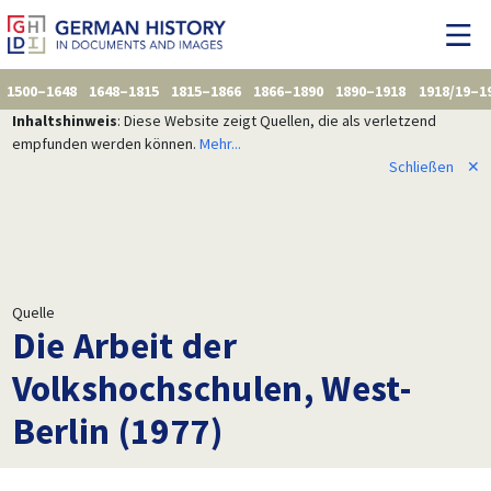
1500–1648
1648–1815
1815–1866
1866–1890
1890–1918
1918/19–1
Inhaltshinweis
: Diese Website zeigt Quellen, die als verletzend
empfunden werden können.
Mehr...
Schließen
✕
Quelle
Die Arbeit der
Volkshochschulen, West-
Berlin (1977)