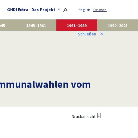
GHDI Extra
Das Projekt
English
Deutsch
945
1945–1961
1961–1989
1990–2023
Schließen
✕
 Kommunalwahlen vom
Druckansicht