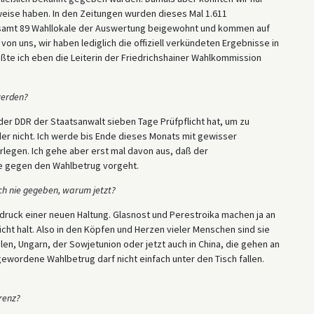
eise haben. In den Zeitungen wurden dieses Mal 1.611
esamt 89 Wahllokale der Auswertung beigewohnt und kommen auf
von uns, wir haben lediglich die offiziell verkündeten Ergebnisse in
e ich eben die Leiterin der Friedrichshainer Wahlkommission
werden?
der DDR der Staatsanwalt sieben Tage Prüfpflicht hat, um zu
der nicht. Ich werde bis Ende dieses Monats mit gewisser
rlegen. Ich gehe aber erst mal davon aus, daß der
e gegen den Wahlbetrug vorgeht.
ch nie gegeben, warum jetzt?
druck einer neuen Haltung. Glasnost und Perestroika machen ja an
t halt. Also in den Köpfen und Herzen vieler Menschen sind sie
en, Ungarn, der Sowjetunion oder jetzt auch in China, die gehen an
 gewordene Wahlbetrug darf nicht einfach unter den Tisch fallen.
renz?