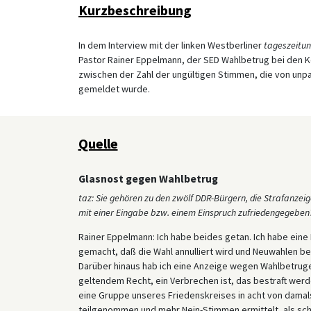
Kurzbeschreibung
In dem Interview mit der linken Westberliner
tageszeitu
Pastor Rainer Eppelmann, der SED Wahlbetrug bei den K
zwischen der Zahl der ungültigen Stimmen, die von unpar
gemeldet wurde.
Quelle
Glasnost gegen Wahlbetrug
taz: Sie gehören zu den zwölf DDR-Bürgern, die Strafanze
mit einer Eingabe bzw. einem Einspruch zufriedengegeben
Rainer Eppelmann: Ich habe beides getan. Ich habe eine 
gemacht, daß die Wahl annulliert wird und Neuwahlen be
Darüber hinaus hab ich eine Anzeige wegen Wahlbetrug
geltendem Recht, ein Verbrechen ist, das bestraft werd
eine Gruppe unseres Friedenskreises in acht von damals
teilgenommen und mehr Nein-Stimmen ermittelt, als sch