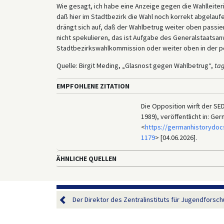
Wie gesagt, ich habe eine Anzeige gegen die Wahlleiterin 
daß hier im Stadtbezirk die Wahl noch korrekt abgelaufe
drängt sich auf, daß der Wahlbetrug weiter oben passiert
nicht spekulieren, das ist Aufgabe des Generalstaatsan
Stadtbezirkswahlkommission oder weiter oben in der pol
Quelle: Birgit Meding, „Glasnost gegen Wahlbetrug“,
tag
EMPFOHLENE ZITATION
Die Opposition wirft der S
1989), veröffentlicht in: G
<
https://germanhistorydoc
1179
> [04.06.2026].
ÄHNLICHE QUELLEN
Der Direktor des Zentralinstituts für Jugendforschu