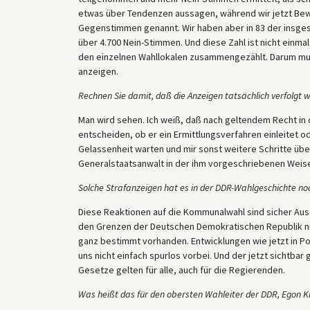
etwas über Tendenzen aussagen, während wir jetzt Bew
Gegenstimmen genannt. Wir haben aber in 83 der insg
über 4.700 Nein-Stimmen. Und diese Zahl ist nicht einmal 
den einzelnen Wahllokalen zusammengezählt. Darum mußt
anzeigen.
Rechnen Sie damit, daß die Anzeigen tatsächlich verfolgt 
Man wird sehen. Ich weiß, daß nach geltendem Recht in 
entscheiden, ob er ein Ermittlungsverfahren einleitet o
Gelassenheit warten und mir sonst weitere Schritte übe
Generalstaatsanwalt in der ihm vorgeschriebenen Weis
Solche Strafanzeigen hat es in der DDR-Wahlgeschichte no
Diese Reaktionen auf die Kommunalwahl sind sicher Aus
den Grenzen der Deutschen Demokratischen Republik nich
ganz bestimmt vorhanden. Entwicklungen wie jetzt in Pol
uns nicht einfach spurlos vorbei. Und der jetzt sichtbar
Gesetze gelten für alle, auch für die Regierenden.
Was heißt das für den obersten Wahleiter der DDR, Egon K