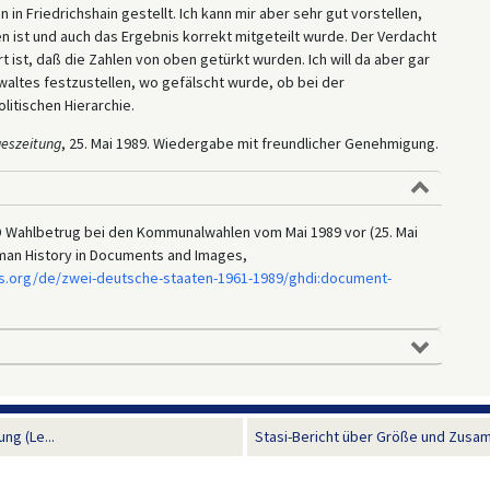
in Friedrichshain gestellt. Ich kann mir aber sehr gut vorstellen,
n ist und auch das Ergebnis korrekt mitgeteilt wurde. Der Verdacht
 ist, daß die Zahlen von oben getürkt wurden. Ich will da aber gar
waltes festzustellen, wo gefälscht wurde, ob bei der
itischen Hierarchie.
eszeitung
, 25. Mai 1989. Wiedergabe mit freundlicher Genehmigung.
ED Wahlbetrug bei den Kommunalwahlen vom Mai 1989 vor (25. Mai
erman History in Documents and Images,
s.org/de/zwei-deutsche-staaten-1961-1989/ghdi:document-
ng (Le...
Stasi-Bericht über Größe und Zusa