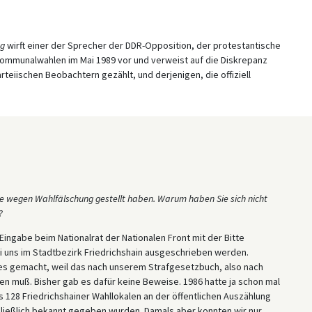
ng
wirft einer der Sprecher der DDR-Opposition, der protestantische
ommunalwahlen im Mai 1989 vor und verweist auf die Diskrepanz
teiischen Beobachtern gezählt, und derjenigen, die offiziell
ige wegen Wahlfälschung gestellt haben. Warum haben Sie sich nicht
?
Eingabe beim Nationalrat der Nationalen Front mit der Bitte
i uns im Stadtbezirk Friedrichshain ausgeschrieben werden.
es gemacht, weil das nach unserem Strafgesetzbuch, also nach
en muß. Bisher gab es dafür keine Beweise. 1986 hatte ja schon mal
 128 Friedrichshainer Wahllokalen an der öffentlichen Auszählung
ließlich bekannt gegeben wurden. Damals aber konnten wir nur