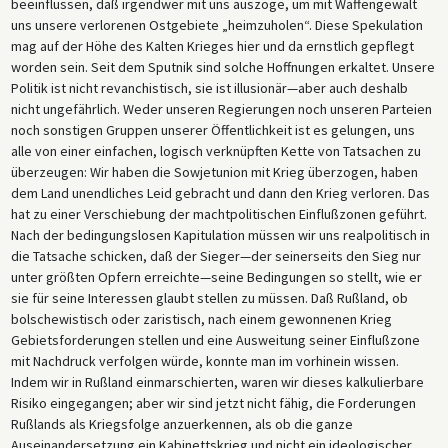
beeinflussen, daß irgendwer mit uns auszöge, um mit Waffengewalt
uns unsere verlorenen Ostgebiete „heimzuholen“. Diese Spekulation
mag auf der Höhe des Kalten Krieges hier und da ernstlich gepflegt
worden sein. Seit dem Sputnik sind solche Hoffnungen erkaltet. Unsere
Politik ist nicht revanchistisch, sie ist illusionär—aber auch deshalb
nicht ungefährlich. Weder unseren Regierungen noch unseren Parteien
noch sonstigen Gruppen unserer Öffentlichkeit ist es gelungen, uns
alle von einer einfachen, logisch verknüpften Kette von Tatsachen zu
überzeugen: Wir haben die Sowjetunion mit Krieg überzogen, haben
dem Land unendliches Leid gebracht und dann den Krieg verloren. Das
hat zu einer Verschiebung der machtpolitischen Einflußzonen geführt.
Nach der bedingungslosen Kapitulation müssen wir uns realpolitisch in
die Tatsache schicken, daß der Sieger—der seinerseits den Sieg nur
unter größten Opfern erreichte—seine Bedingungen so stellt, wie er
sie für seine Interessen glaubt stellen zu müssen. Daß Rußland, ob
bolschewistisch oder zaristisch, nach einem gewonnenen Krieg
Gebietsforderungen stellen und eine Ausweitung seiner Einflußzone
mit Nachdruck verfolgen würde, konnte man im vorhinein wissen.
Indem wir in Rußland einmarschierten, waren wir dieses kalkulierbare
Risiko eingegangen; aber wir sind jetzt nicht fähig, die Forderungen
Rußlands als Kriegsfolge anzuerkennen, als ob die ganze
Auseinandersetzung ein Kabinettskrieg und nicht ein ideologischer