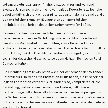
„Alleinvertretungsanspruch“ höher einzuschätzen und während
zwanzig Jahren sich nicht um eine vernünftige Koexistenz zu bemühen.
Dabei enthüllt sich die Macht der Hintergedanken, denn sie sind es, die
den erträglichen Kompromiß zugunsten der unerträglichen
Rechthaberei auf beiden deutschen Seiten verwerfen ließen.
Dementsprechend müssen auch für fremde Ohren unsere
Versicherungen, bei der Verfolgung unserer Rechtsansprüche auf
Einsatz von Machtmitteln zu verzichten, etwas Unverbindliches
enthalten. Diese deutsche Art, das schier Unerreichbare kompromißlos
so zu lieben, daß das Erreichbare darüber verlorengeht, wiederholt
sich in der deutschen Geschichte seit dem Heiligen Römischen Reich
Deutscher Nation.
Die Orientierung am Unwirklichen war einer der Anlässe der folgenden
Untersuchung. Da wir es mit Phantasien zu tun haben, die im scheinbar
logisch geordneten Verhalten aufzufinden sind, kompliziert sich die
Darstellung, und wir können es nicht verhindern, daß unsere
Beobachtungen oft schwerfällig formuliert und vielleicht peinigend um
die Sache bemüht sind. Trotzdem erhoffen wir vom Leser, daß er seine
Unlust angesichts dessen, was wir ausbreiten, zunächst aushält, ehe er
zum Urteil schreitet.