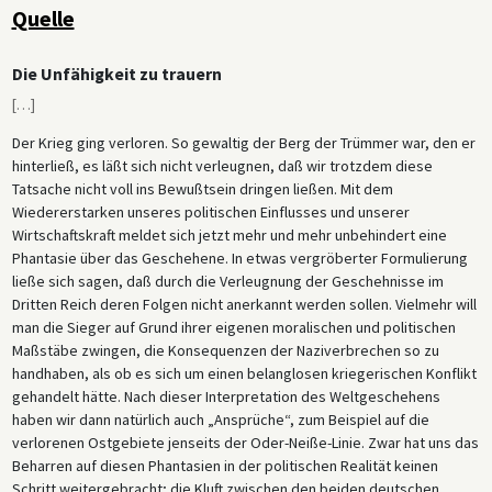
Quelle
Die Unfähigkeit zu trauern
[
…
]
Der Krieg ging verloren. So gewaltig der Berg der Trümmer war, den er
hinterließ, es läßt sich nicht verleugnen, daß wir trotzdem diese
Tatsache nicht voll ins Bewußtsein dringen ließen. Mit dem
Wiedererstarken unseres politischen Einflusses und unserer
Wirtschaftskraft meldet sich jetzt mehr und mehr unbehindert eine
Phantasie über das Geschehene. In etwas vergröberter Formulierung
ließe sich sagen, daß durch die Verleugnung der Geschehnisse im
Dritten Reich deren Folgen nicht anerkannt werden sollen. Vielmehr will
man die Sieger auf Grund ihrer eigenen moralischen und politischen
Maßstäbe zwingen, die Konsequenzen der Naziverbrechen so zu
handhaben, als ob es sich um einen belanglosen kriegerischen Konflikt
gehandelt hätte. Nach dieser Interpretation des Weltgeschehens
haben wir dann natürlich auch „Ansprüche“, zum Beispiel auf die
verlorenen Ostgebiete jenseits der Oder-Neiße-Linie. Zwar hat uns das
Beharren auf diesen Phantasien in der politischen Realität keinen
Schritt weitergebracht; die Kluft zwischen den beiden deutschen