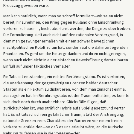
Kreuzzug gewesen wäre.
Man kann natürlich, wenn man so schroff formuliert—wir seien nicht
bereit, hinzunehmen, den Krieg gegen Rußland ohne Einschränkung
verloren zu haben—, leicht überführt werden, die Dinge zu übertreiben.
Die Formulierung zielt auch nicht auf den rationalen Vordergrund, in
dem man gezwungenermaßen mit einem schwer beweglichen
machtpolitischen Koloß zu tun hat, sondern auf die dahinterliegenden
Phantasien. Es geht um die Hintergedanken und ihren nicht geringen,
wenn auch nicht leicht in einer einfachen Beweisführung darstellbaren
Einfluß auf unser faktisches Verhalten.
Ein Tabu ist entstanden, ein echtes Berührungstabu. Es ist verboten,
die Anerkennung der gegenwärtigen Grenzen beider deutscher
Staaten als ein Faktum zu diskutieren, von dem man zunächst einmal
auszugehen hat. Im Berührungstabu ist der Traum enthalten, es könnte
sich doch noch durch unabsehbare Glücksfälle fügen, daß
zurückzuholen ist, was sträflich Hybris aufs Spiel gesetzt und vertan
hat. Es ist tatsächlich ein gefährlicher Traum, statt der Anstrengung,
nationale Grenzen ihres Charakters der Barrieren vor einem freien
Verkehr zu entkleiden—so daß es uns erlaubt wäre, an die Kurische
Nehrung zu fahren wie in die Vogesen—den