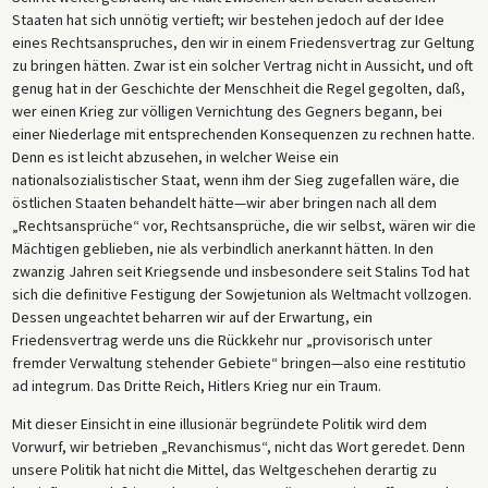
Staaten hat sich unnötig vertieft; wir bestehen jedoch auf der Idee
eines Rechtsanspruches, den wir in einem Friedensvertrag zur Geltung
zu bringen hätten. Zwar ist ein solcher Vertrag nicht in Aussicht, und oft
genug hat in der Geschichte der Menschheit die Regel gegolten, daß,
wer einen Krieg zur völligen Vernichtung des Gegners begann, bei
einer Niederlage mit entsprechenden Konsequenzen zu rechnen hatte.
Denn es ist leicht abzusehen, in welcher Weise ein
nationalsozialistischer Staat, wenn ihm der Sieg zugefallen wäre, die
östlichen Staaten behandelt hätte—wir aber bringen nach all dem
„Rechtsansprüche“ vor, Rechtsansprüche, die wir selbst, wären wir die
Mächtigen geblieben, nie als verbindlich anerkannt hätten. In den
zwanzig Jahren seit Kriegsende und insbesondere seit Stalins Tod hat
sich die definitive Festigung der Sowjetunion als Weltmacht vollzogen.
Dessen ungeachtet beharren wir auf der Erwartung, ein
Friedensvertrag werde uns die Rückkehr nur „provisorisch unter
fremder Verwaltung stehender Gebiete“ bringen—also eine restitutio
ad integrum. Das Dritte Reich, Hitlers Krieg nur ein Traum.
Mit dieser Einsicht in eine illusionär begründete Politik wird dem
Vorwurf, wir betrieben „Revanchismus“, nicht das Wort geredet. Denn
unsere Politik hat nicht die Mittel, das Weltgeschehen derartig zu