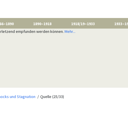
66–1890
1890–1918
1918/19–1933
1933–1
 verletzend empfunden werden können.
Mehr...
hocks und Stagnation
Quelle (25/33)