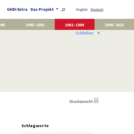
GHDI Extra
Das Projekt
English
Deutsch
945
1945–1961
1961–1989
1990–2023
Schließen
✕
Druckansicht
Schlagworte