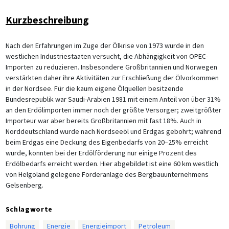
Kurzbeschreibung
Nach den Erfahrungen im Zuge der Ölkrise von 1973 wurde in den
westlichen Industriestaaten versucht, die Abhängigkeit von OPEC-
Importen zu reduzieren. Insbesondere Großbritannien und Norwegen
verstärkten daher ihre Aktivitäten zur Erschließung der Ölvorkommen
in der Nordsee. Für die kaum eigene Ölquellen besitzende
Bundesrepublik war Saudi-Arabien 1981 mit einem Anteil von über 31%
an den Erdölimporten immer noch der größte Versorger; zweitgrößter
Importeur war aber bereits Großbritannien mit fast 18%. Auch in
Norddeutschland wurde nach Nordseeöl und Erdgas gebohrt; während
beim Erdgas eine Deckung des Eigenbedarfs von 20–25% erreicht
wurde, konnten bei der Erdölförderung nur einige Prozent des
Erdölbedarfs erreicht werden. Hier abgebildet ist eine 60 km westlich
von Helgoland gelegene Förderanlage des Bergbauunternehmens
Gelsenberg.
Schlagworte
Bohrung
Energie
Energieimport
Petroleum