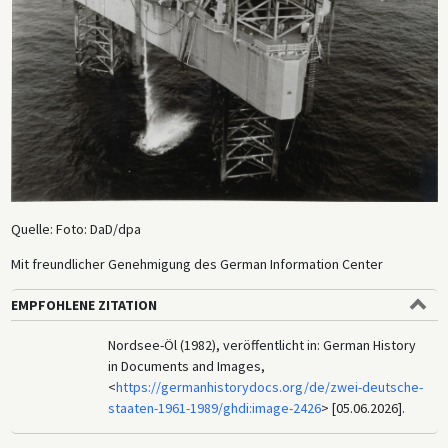
Quelle: Foto: DaD/dpa
Mit freundlicher Genehmigung des German Information Center
EMPFOHLENE ZITATION
Nordsee-Öl (1982), veröffentlicht in: German History
in Documents and Images,
<
https://germanhistorydocs.org/de/zwei-deutsche-
staaten-1961-1989/ghdi:image-2426
> [05.06.2026].