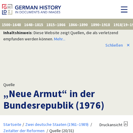
1500–1648
1648–1815
1815–1866
1866–1890
1890–1918
1918/19–1
Inhaltshinweis
: Diese Website zeigt Quellen, die als verletzend
empfunden werden können.
Mehr...
Schließen
✕
Quelle
„Neue Armut“ in der
Bundesrepublik (1976)
Startseite
Zwei deutsche Staaten (1961–1989)
Druckansicht
Zeitalter der Reformen
Quelle (20/31)