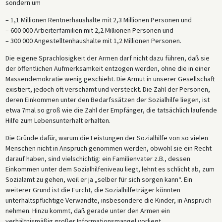
sondern um
– 1,1 Millionen Rentnerhaushalte mit 2,3 Millionen Personen und
– 600 000 Arbeiterfamilien mit 2,2 Millionen Personen und
– 300 000 Angestelltenhaushalte mit 1,2 Millionen Personen.
Die eigene Sprachlosigkeit der Armen darf nicht dazu führen, daß sie
der öffentlichen Aufmerksamkeit entzogen werden, ohne die in einer
Massendemokratie wenig geschieht. Die Armut in unserer Gesellschaft
existiert, jedoch oft verschämt und versteckt. Die Zahl der Personen,
deren Einkommen unter den Bedarfssätzen der Sozialhilfe liegen, ist
etwa 7mal so groß wie die Zahl der Empfänger, die tatsächlich laufende
Hilfe zum Lebensunterhalt erhalten.
Die Gründe dafür, warum die Leistungen der Sozialhilfe von so vielen
Menschen nicht in Anspruch genommen werden, obwohl sie ein Recht
darauf haben, sind vielschichtig: ein Familienvater z.B., dessen
Einkommen unter dem Sozialhilfeniveau liegt, lehnt es schlicht ab, zum
Sozialamt zu gehen, weil er ja „selber für sich sorgen kann“. Ein
weiterer Grund ist die Furcht, die Sozialhilfeträger könnten
unterhaltspflichtige Verwandte, insbesondere die Kinder, in Anspruch
nehmen. Hinzu kommt, daß gerade unter den Armen ein
verhältnismäßig großer Informationsmangel vorliegt.