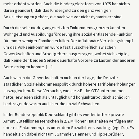
mehr erhöht worden. Auch die Kindergeldreform von 1975 hat nichts
daran geändert, daß das Kindergeld zu den ganz wenigen
Sozialleistungen gehört, die nach wie vor nicht dynamisiert sind.
Durch die sehr niedrig angesetzten Einkommensgrenzen konnten
Wohngeld und Ausbildungsförderung ihre sozial entlastende Funktion
für immer weniger Familien erfüllen. Der inflationäre Verteilungskampf
um das Volkseinkommen wurde fast ausschließlich zwischen
Gewerkschaften und Arbeitgebern ausgetragen, wobei sich zeigte,
daß keine der beiden Seiten dauerhafte Vorteile zu Lasten der anderen
Seite erringen konnte.
[
…
]
Auch waren die Gewerkschaften nicht in der Lage, die Defizite
staatlicher Sozialeinkommenspolitik durch höhere Tariflohnerhöhungen
auszugleichen. Diese Versuche, wie sie z.B. die ÖTV unternommen
hatte, erwiesen sich als untauglich und konjunkturpolitisch schädlich.
Leidtragende waren auch hier die sozial Schwachen.
In der Bundesrepublik Deutschland gibt es wieder bittere private
Armut. 5,8 Millionen Menschen in 2,2 Millionen Haushalten verfügen nur
über ein Einkommen, das unter dem Sozialhilfeniveau liegt (vgl. D. I). Es
handelt sich dabei nicht um „Gammler, Penner und Tippelbrüder“,