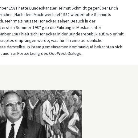
ember 1981 hatte Bundeskanzler Helmut Schmidt gegenüber Erich
prochen. Nach dem Machtwechsel 1982 wiederholte Schmidts
ch. Mehrmals musste Honecker seinen Besuch in der
; erst im Sommer 1987 gab die Führung in Moskau unter
ber 1987 hielt sich Honecker in der Bundesrepublik auf, wo er mit
rhauptes empfangen wurde, was für ihn eine persönliche
iere darstellte. In ihrem gemeinsamen Kommuniqué bekannten sich
eit und zur Fortsetzung des Ost-West-Dialogs.