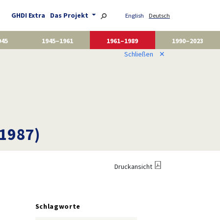
GHDI Extra
Das Projekt
English
Deutsch
945
1945–1961
1961–1989
1990–2023
Schließen
✕
 1987)
Druckansicht
Schlagworte