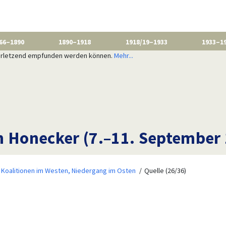
66–1890
1890–1918
1918/19–1933
1933–1
 verletzend empfunden werden können.
Mehr...
h Honecker (7.–11. September
 Koalitionen im Westen, Niedergang im Osten
Quelle (26/36)