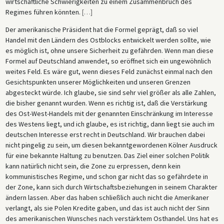
wirtschaftliche Schwierigkeiten zu einem Zusammenbruch des
Regimes führen könnten.
[
…
]
Der amerikanische Präsident hat die Formel geprägt, daß so viel
Handel mit den Ländern des Ostblocks entwickelt werden sollte, wie
es möglich ist, ohne unsere Sicherheit zu gefährden. Wenn man diese
Formel auf Deutschland anwendet, so eröffnet sich ein ungewöhnlich
weites Feld. Es wäre gut, wenn dieses Feld zunächst einmal nach den
Gesichtspunkten unserer Möglichkeiten und unseren Grenzen
abgesteckt würde. Ich glaube, sie sind sehr viel größer als alle Zahlen,
die bisher genannt wurden. Wenn es richtig ist, daß die Verstärkung
des Ost-West-Handels mit der genannten Einschränkung im Interesse
des Westens liegt, und ich glaube, es ist richtig, dann liegt sie auch im
deutschen Interesse erst recht in Deutschland. Wir brauchen dabei
nicht pingelig zu sein, um diesen bekanntgewordenen Kölner Ausdruck
für eine bekannte Haltung zu benutzen. Das Ziel einer solchen Politik
kann natürlich nicht sein, die Zone zu erpressen, denn kein
kommunistisches Regime, und schon gar nicht das so gefährdete in
der Zone, kann sich durch Wirtschaftsbeziehungen in seinem Charakter
ändern lassen. Aber das haben schließlich auch nicht die Amerikaner
verlangt, als sie Polen Kredite gaben, und das ist auch nicht der Sinn
des amerikanischen Wunsches nach verstärktem Osthandel. Uns hat es