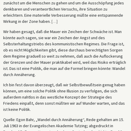
zunächst um die Menschen zu gehen und um die Ausschöpfung jedes
denkbaren und verantwortlichen Versuchs, ihre Situation zu
erleichtern. Eine materielle Verbesserung müßte eine entspannende
Wirkung in der Zone haben.
[
…
]
Wir haben gesagt, daß die Mauer ein Zeichen der Schwäche ist. Man
könnte auch sagen, sie war ein Zeichen der Angst und des
Selbsterhaltungstriebs des kommunistischen Regimes. Die Frage ist,
ob es nicht Möglichkeiten gibt, diese durchaus berechtigten Sorgen
dem Regime graduell so weit zu nehmen, daß auch die Auflockerung
der Grenzen und der Mauer praktikabel wird, weil das Risiko erträglich
ist. Das ist eine Politik, die man auf die Formel bringen könnte: Wandel
durch Annäherung.
Ich bin fest davon überzeugt, daß wir Selbstbewußtsein genug haben
können, um eine solche Politik ohne Illusion zu verfolgen, die sich
außerdem nahtlos in das westliche Konzept der Strategie des
Friedens einpaßt, denn sonst müßten wir auf Wunder warten, und das
ist keine Politik.
Quelle: Egon Bahr, „Wandel durch Annäherung“, Rede gehalten am 15.
Juli 1963 in der Evangelischen Akademie Tutzing; abgedruckt in