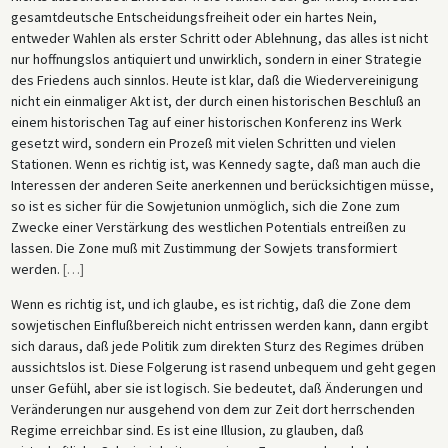
gesamtdeutsche Entscheidungsfreiheit oder ein hartes Nein,
entweder Wahlen als erster Schritt oder Ablehnung, das alles ist nicht
nur hoffnungslos antiquiert und unwirklich, sondern in einer Strategie
des Friedens auch sinnlos. Heute ist klar, daß die Wiedervereinigung
nicht ein einmaliger Akt ist, der durch einen historischen Beschluß an
einem historischen Tag auf einer historischen Konferenz ins Werk
gesetzt wird, sondern ein Prozeß mit vielen Schritten und vielen
Stationen. Wenn es richtig ist, was Kennedy sagte, daß man auch die
Interessen der anderen Seite anerkennen und berücksichtigen müsse,
so ist es sicher für die Sowjetunion unmöglich, sich die Zone zum
Zwecke einer Verstärkung des westlichen Potentials entreißen zu
lassen. Die Zone muß mit Zustimmung der Sowjets transformiert
werden.
[
…
]
Wenn es richtig ist, und ich glaube, es ist richtig, daß die Zone dem
sowjetischen Einflußbereich nicht entrissen werden kann, dann ergibt
sich daraus, daß jede Politik zum direkten Sturz des Regimes drüben
aussichtslos ist. Diese Folgerung ist rasend unbequem und geht gegen
unser Gefühl, aber sie ist logisch. Sie bedeutet, daß Änderungen und
Veränderungen nur ausgehend von dem zur Zeit dort herrschenden
Regime erreichbar sind. Es ist eine Illusion, zu glauben, daß