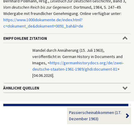
Bernhard Pollmann, Hrsg.,
Lesebuch zur Deutschen Geschichte
, Band 3,
Vom deutschen Reich bis zur Gegenwart
. Dortmund, 1984, S. 247–49.
Widergabe mit freundlicher Genehmigung. Online verfügbar unter:
https://www.1000dokumente.de/index.html?
c=dokument_de&dokument=0091_bah&l=de
EMPFOHLENE ZITATION
Wandel durch Annäherung (15. Juli 1963),
veröffentlicht in: German History in Documents and
Images, <
https://germanhistorydocs.org/de/zwei-
deutsche-staaten-1961-1989/ghdi:document-81
>
[04.06.2026].
ÄHNLICHE QUELLEN
Passierscheinabkommen (17.
Dezember 1963)