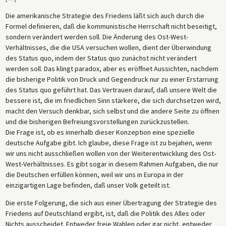
Die amerikanische Strategie des Friedens läßt sich auch durch die
Formel definieren, daß die kommunistische Herrschaft nicht beseitigt,
sondern verändert werden soll. Die Änderung des Ost-West-
Verhältnisses, die die USA versuchen wollen, dient der Überwindung
des Status quo, indem der Status quo zunächst nicht verändert
werden soll. Das klingt paradox, aber es eröffnet Aussichten, nachdem
die bisherige Politik von Druck und Gegendruck nur zu einer Erstarrung
des Status quo geführt hat. Das Vertrauen darauf, daß unsere Welt die
bessere ist, die im friedlichen Sinn stärkere, die sich durchsetzen wird,
macht den Versuch denkbar, sich selbst und die andere Seite zu öffnen
und die bisherigen Befreiungsvorstellungen zurückzustellen.
Die Frage ist, ob es innerhalb dieser Konzeption eine spezielle
deutsche Aufgabe gibt. Ich glaube, diese Frage ist zu bejahen, wenn
wir uns nicht ausschließen wollen von der Weiterentwicklung des Ost-
West-Verhältnisses. Es gibt sogar in diesem Rahmen Aufgaben, die nur
die Deutschen erfüllen können, weil wir uns in Europa in der
einzigartigen Lage befinden, daß unser Volk geteilt ist.
Die erste Folgerung, die sich aus einer Übertragung der Strategie des
Friedens auf Deutschland ergibt, ist, daß die Politik des Alles oder
Nichts ausscheidet. Entweder freie Wahlen oder gar nicht, entweder