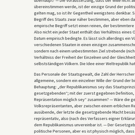
überhaupt? — Die Voraussetzung, dass der Wille nicht al
übereinstimmen werde, ist der einzige Grund der politi
gelten mag, so ist ihr Gegentheil wenigstens denkbar. 
Begriff des Staats zwar näher bestimmen, aber eben dar
empirische Begriff setzt einen reinen, der bestimmter
Also nicht ein jeder Staat enthält das Verhältniss eine
Datum empirisch bedingte. Es lässt sich allerdings ein 
verschiedenen Staaten in einen einzigen zusammenschm
sondern nach einem unbestimmten Ziel strebende (nicht
Verhältniss der Freiheit der Einzelnen und der Gleichheit
selbstständigen Völkern. Die Idee einer Weltrepublik hat 
Das Personale der Staatsgewalt, die Zahl der Herrscher 
allgemeine, sondern ein einzelner Wille der Grund der b
Behauptung: „der Republikanismus sey das Staatsprinz
gesetzgebenden“; mit der zuerst gegebnen Definition, 
Repräsentation möglich sey“ zusammen? — Wäre die ge
Volksrepräsentanten, aber zwischen einem erblichen Re
ausübende, der letzte die gesetzgebende Macht besäss
repräsentativ, also (nach des Verfassers eigner Erklärun
dem Republikanismus unvereinbar ist. — Der Gesetzgebe
politische Personen, aber es ist physisch möglich, das