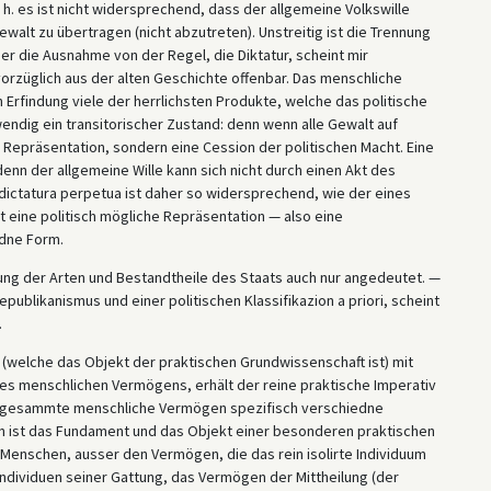
d. h. es ist nicht widersprechend, dass der allgemeine Volkswille
walt zu übertragen (nicht abzutreten). Unstreitig ist die Trennung
r die Ausnahme von der Regel, die Diktatur, scheint mir
 vorzüglich aus der alten Geschichte offenbar. Das menschliche
Erfindung viele der herrlichsten Produkte, welche das politische
wendig ein transitorischer Zustand: denn wenn alle Gewalt auf
Repräsentation, sondern eine Cession der politischen Macht. Eine
denn der allgemeine Wille kann sich nicht durch einen Akt des
r dictatura perpetua ist daher so widersprechend, wie der eines
ist eine politisch mögliche Repräsentation — also eine
dne Form.
lung der Arten und Bestandtheile des Staats auch nur angedeutet. —
ublikanismus und einer politischen Klassifikazion a priori, scheint
.
(welche das Objekt der praktischen Grundwissenschaft ist) mit
s menschlichen Vermögens, erhält der reine praktische Imperativ
das gesammte menschliche Vermögen spezifisch verschiedne
en ist das Fundament und das Objekt einer be­sonderen praktischen
Menschen, ausser den Vermögen, die das rein isolirte Individuum
 Individuen seiner Gattung, das Vermögen der Mittheilung (der