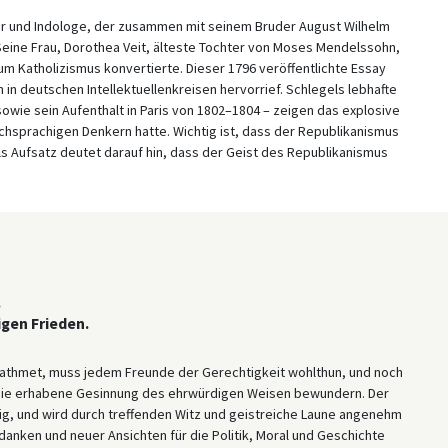
iker und Indologe, der zusammen mit seinem Bruder August Wilhelm
 Seine Frau, Dorothea Veit, älteste Tochter von Moses Mendelssohn,
zum Katholizismus konvertierte. Dieser 1796 veröffentlichte Essay
 in deutschen Intellektuellenkreisen hervorrief. Schlegels lebhafte
owie sein Aufenthalt in Paris von 1802–1804 – zeigen das explosive
chsprachigen Denkern hatte. Wichtig ist, dass der Republikanismus
ls Aufsatz deutet darauf hin, dass der Geist des Republikanismus
.
igen Frieden.
n athmet, muss jedem Freunde der Gerechtigkeit wohlthun, und noch
 die erhabene Gesinnung des ehrwürdigen Weisen bewundern. Der
ig, und wird durch treffenden Witz und geistreiche Laune angenehm
edanken und neuer Ansichten für die Politik, Moral und Geschichte