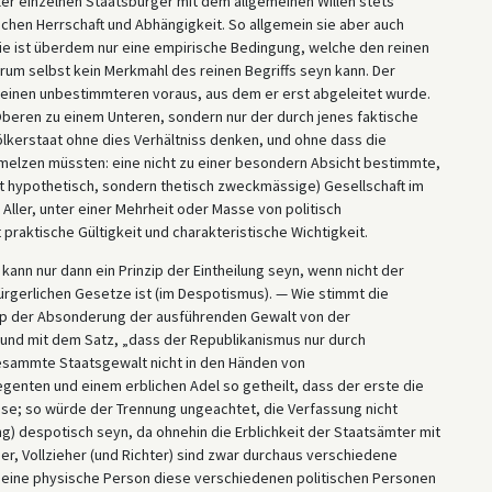
ler einzelnen Staatsbürger mit dem allgemeinen Willen stets
schen Herrschaft und Abhängigkeit. So allgemein sie aber auch
Sie ist überdem nur eine empirische Bedingung, welche den reinen
um selbst kein Merkmahl des reinen Begriffs seyn kann. Der
e einen unbestimmteren voraus, aus dem er erst abgeleitet wurde.
s Oberen zu einem Unteren, sondern nur der durch jenes faktische
Völkerstaat ohne dies Verhältniss denken, und ohne dass die
elzen müssten: eine nicht zu einer besondern Absicht bestimmte,
 hypothetisch, sondern thetisch zweckmässige) Gesellschaft im
 Aller, unter einer Mehrheit oder Masse von politisch
praktische Gültigkeit und charak­teristische Wichtigkeit.
kann nur dann ein Prinzip der Eintheilung seyn, wenn nicht der
ürgerlichen Gesetze ist (im Despotismus). — Wie stimmt die
ip der Absonderung der ausführenden Gewalt von der
und mit dem Satz, „dass der Republikanismus nur durch
sammte Staatsgewalt nicht in den Händen von
genten und einem erblichen Adel so getheilt, dass der erste die
e; so würde der Trennung ungeachtet, die Verfassung nicht
g) despotisch seyn, da ohnehin die Erb­lichkeit der Staatsämter mit
r, Vollzieher (und Richter) sind zwar durchaus verschiedene
s eine physische Person diese verschiedenen politischen Personen