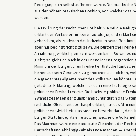
Bedingung sich selbst aufheben würde. Die praktische N
aus der höhern praktischen Position, von welcher das p
werden.
Die Erklärung der rechtlichen Freiheit: Sie sei die Befug
erklärt der Verfasser für leere Tautologie, und erklärt
gehorchen, als zu denen das Individuum seine Beistimm
aber nur bedingt richtig zu seyn. Die bürgerliche Freihei
Annäherung wirklich gemacht werden kann. So wie es nun 
giebt; so giebt es auch in der unendlichen Progression
Minimum der bürgerlichen Freiheit enthält die Kantische 
keinen äussern Gesetzen zu gehorchen als solchen, welch
die (gedachte) Allgemeinheit des Volks wollen könnte. D
getadelte Erklärung, welche nur dann eine Tautologie s
politischen Freiheit redete. Die höchste politische Fre
Zwangsgesetzen ganz unabhängig, nur durch das Sitteng
rechtliche Gleichheit überhaupt erklärt, nur das Minimu
politischen Gleichheit. Das Medium besteht darin, dass
Bürger Statt finde, als eine solche, welche die Volksmehr
Das Maximum würde eine absolute Gleichheit der Rechte 
Herrschaft und Abhängigkeit ein Ende machen. — Aber s