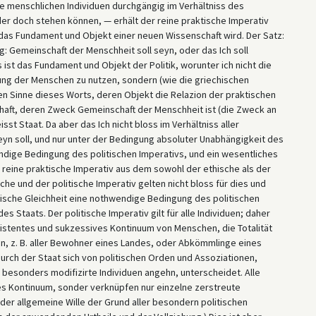
e menschlichen Individuen durchgängig im Verhältniss des
der doch stehen können, — erhält der reine praktische Imperativ
das Fundament und Objekt einer neuen Wissenschaft wird. Der Satz:
g: Gemeinschaft der Menschheit soll seyn, oder das Ich soll
 ist das Fundament und Objekt der Politik, worunter ich nicht die
ng der Menschen zu nutzen, sondern (wie die griechischen
en Sinne dieses Worts, deren Objekt die Relazion der praktischen
schaft, deren Zweck Gemeinschaft der Menschheit ist (die Zweck an
st Staat. Da aber das Ich nicht bloss im Verhältniss aller
eyn soll, und nur unter der Bedingung absoluter Unabhängigkeit des
wendige Bedingung des politischen Imperativs, und ein wesentliches
reine praktische Imperativ aus dem sowohl der ethische als der
sche und der politische Imperativ gelten nicht bloss für dies und
itische Gleichheit eine nothwendige Bedingung des politischen
 Staats. Der politische Imperativ gilt für alle Individuen; daher
istentes und sukzessives Kontinuum von Menschen, die Totalität
hn, z. B. aller Bewohner eines Landes, oder Abkömmlinge eines
rch der Staat sich von politischen Orden und Assoziationen,
esonders modifizirte Individuen angehn, unterscheidet. Alle
es Kontinuum, sonder verknüpfen nur einzelne zerstreute
s der allgemeine Wille der Grund aller besondern politischen