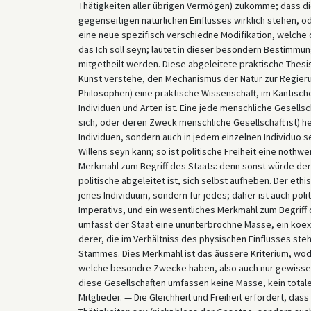
Thätigkeiten aller übrigen Vermögen) zukomme; dass di
gegenseitigen natürlichen Einflusses wirklich stehen, o
eine neue spezifisch verschiedne Modifikation, welche 
das Ich soll seyn; lautet in dieser besondern Bestimmun
mitgetheilt werden. Diese abgeleitete praktische Thesis
Kunst verstehe, den Mechanismus der Natur zur Regieru
Philosophen) eine praktische Wissenschaft, im Kantisch
Individuen und Arten ist. Eine jede menschliche Gesell
sich, oder deren Zweck menschliche Gesellschaft ist) heis
Individuen, sondern auch in jedem einzelnen Individuo s
Willens seyn kann; so ist politische Freiheit eine noth
Merkmahl zum Begriff des Staats: denn sonst würde der 
politische abgeleitet ist, sich selbst aufheben. Der ethi
jenes Individuum, sondern für jedes; daher ist auch pol
Imperativs, und ein wesentliches Merkmahl zum Begriff des
umfasst der Staat eine ununterbrochne Masse, ein koex
derer, die im Verhältniss des physischen Einflusses ste
Stammes. Dies Merkmahl ist das äussere Kriterium, wodu
welche besondre Zwecke haben, also auch nur gewisse b
diese Gesellschaften umfassen keine Masse, kein total
Mitglieder. — Die Gleichheit und Freiheit erfordert, das