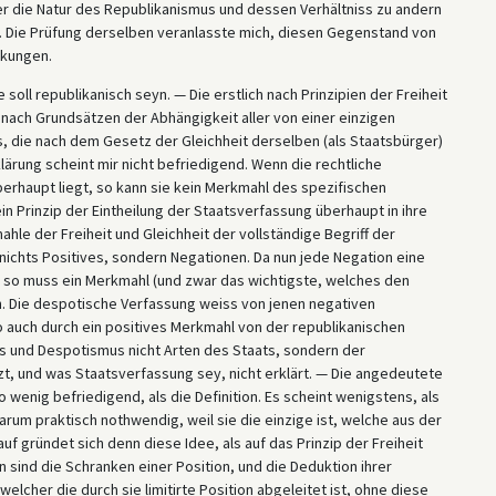
er die Natur des Republikanismus und dessen Verhältniss zu andern
t. Die Prüfung derselben veranlasste mich, diesen Gegenstand von
kungen.
soll republikanisch seyn. — Die erstlich nach Prinzipien der Freiheit
 nach Grundsätzen der Abhängigkeit aller von einer einzigen
 die nach dem Gesetz der Gleichheit derselben (als Staatsbürger)
klärung scheint mir nicht befriedigend. Wenn die rechtliche
erhaupt liegt, so kann sie kein Merkmahl des spezifischen
n Prinzip der Eintheilung der Staatsverfassung überhaupt in ihre
hle der Freiheit und Gleichheit der vollständige Begriff der
nichts Positives, sondern Negationen. Da nun jede Negation eine
 so muss ein Merkmahl (und zwar das wichtigste, welches den
en. Die despotische Verfassung weiss von jenen negativen
lso auch durch ein positives Merkmahl von der republikanischen
s und Despotismus nicht Arten des Staats, sondern der
, und was Staatsverfassung sey, nicht erklärt. — Die angedeutete
 wenig befriedigend, als die Definition. Es scheint wenigstens, als
rum praktisch nothwendig, weil sie die einzige ist, welche aus der
f gründet sich denn diese Idee, als auf das Prinzip der Freiheit
en sind die Schranken einer Position, und die Deduktion ihrer
welcher die durch sie limitirte Position abgeleitet ist, ohne diese