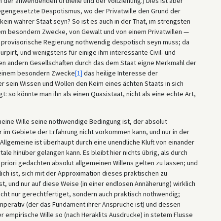
 der anwendenden Urtheile und der Vollziehung.) Dies ist aber
egengesetzte Despotismus, wo der Privatwille den Grund der
 kein wahrer Staat seyn? So ist es auch in der That, im strengsten
inem besondern Zwecke, von Gewalt und von einem Privatwillen —
 provisorische Regierung nothwendig despotisch seyn muss; da
pirt, und wenigstens für einige ihm interessante Civil- und
 allen andern Gesellschaften durch das dem Staat eigne Merkmahl der
 seinem besondern Zwecke
[1]
das heilige Interesse der
 sein Wissen und Wollen den Keim eines ächten Staats in sich
t: so könnte man ihn als einen Quasistaat, nicht als eine echte Art,
meine Wille seine nothwendige Bedingung ist, der absolut
er im Gebiete der Erfahrung nicht vorkommen kann, und nur in der
 Allgemeine ist überhaupt durch eine unendliche Kluft von einander
le hinüber gelangen kann. Es bleibt hier nichts übrig, als durch
 priori gedachten absolut allgemeinen Willens gelten zu lassen; und
ch ist, sich mit der Approximation dieses praktischen zu
st, und nur auf diese Weise (in einer endlosen Annäherung) wirklich
nicht nur gerechtfertiget, sondern auch praktisch nothwendig;
 Imperativ (der das Fundament ihrer Ansprüche ist) und dessen
r empirische Wille so (nach Heraklits Ausdrucke) in stetem Flusse