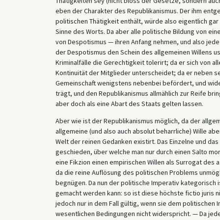
Thätigkeiten sey (nicht bloss der Gesetze, sondern auch
eben der Charakter des Republikanismus. Der ihm entg
politischen Thätigkeit enthält, würde also eigentlich gar
Sinne des Worts. Da aber alle politische Bildung von e
von Despotismus — ihren Anfang nehmen, und also jede
der Despotismus den Schein des allgemeinen Willens usur
Kriminalfälle die Gerechtigkeit tolerirt; da er sich von
Kontinuität der Mitglieder unterscheidet; da er neben
Gemeinschaft wenigstens nebenbei befördert, und wider
trägt, und den Republikanismus allmählich zur Reife bring
aber doch als eine Abart des Staats gelten lassen.
Aber wie ist der Republikanismus möglich, da der allge
allgemeine (und also auch absolut beharrliche) Wille ab
Welt der reinen Gedanken existirt. Das Einzelne und das
geschieden, über welche man nur durch einen Salto morta
eine Fikzion einen empirischen Willen als Surrogat des a
da die reine Auflösung des politischen Problems unmögli
begnügen. Da nun der politische Imperativ kategorisch i
gemacht werden kann: so ist diese höchste fictio juris 
jedoch nur in dem Fall gültig, wenn sie dem politischen
wesentlichen Bedingungen nicht widerspricht. — Da jede