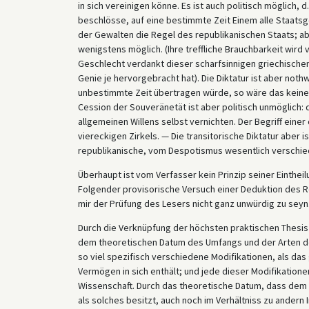
in sich vereinigen könne. Es ist auch politisch möglich, 
beschlösse, auf eine bestimmte Zeit Einem alle Staatsge
der Gewalten die Regel des republikanischen Staats; abe
wenigstens möglich. (Ihre treffliche Brauchbarkeit wird
Geschlecht verdankt dieser scharfsinnigen griechischen 
Genie je hervorgebracht hat). Die Diktatur ist aber noth
unbestimmte Zeit übertragen würde, so wäre das keine 
Cession der Souveränetät ist aber politisch unmöglich: 
allgemeinen Willens selbst ver­nichten. Der Begriff eine
viereckigen Zirkels. — Die transitorische Diktatur aber 
republikanische, vom Despotismus wesentlich verschie
Überhaupt ist vom Verfasser kein Prinzip seiner Einthei
Folgender provisorische Versuch einer Deduktion des Rep
mir der Prüfung des Lesers nicht ganz unwürdig zu seyn
Durch die Verknüpfung der höchsten praktischen Thesis 
dem theoretischen Datum des Umfangs und der Arten de
so viel spezifisch verschiedene Modifikationen, als 
Vermögen in sich enthält; und jede dieser Modifikation
Wissenschaft. Durch das theoretische Datum, dass dem 
als solches besitzt, auch noch im Verhältniss zu andern