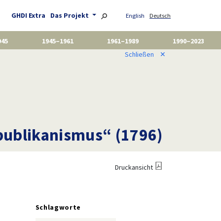
GHDI Extra
Das Projekt
English
Deutsch
945
1945–1961
1961–1989
1990–2023
Schließen
✕
epublikanismus“ (1796)
Druckansicht
Schlagworte