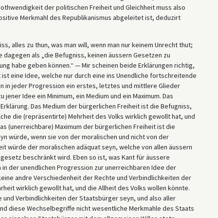
othwendigkeit der politischen Freiheit und Gleichheit muss also
ositive Merkmahl des Republikanismus abgeleitet ist, deduzirt
niss, alles zu thun, was man will, wenn man nur keinem Unrecht thut;
 sie dagegen als „die Befugniss, keinen äussern Gesetzen zu
ung habe geben können.“ — Mir scheinen beide Erklärungen richtig,
t ist eine Idee, welche nur durch eine ins Unendliche fortschreitende
in jeder Progression ein erstes, letztes und mittlere Glieder
 zu jener Idee ein Minimum, ein Medium und ein Maximum. Das
Erklärung. Das Medium der bürgerlichen Freiheit ist die Befugniss,
e die (repräsentirte) Mehrheit des Volks wirklich gewollt hat, und
as (unerreichbare) Maximum der bürgerlichen Freiheit ist die
eyn würde, wenn sie von der moralischen und nicht von der
iheit würde der moralischen adäquat seyn, welche von allen äussern
esetz beschränkt wird. Eben so ist, was Kant für äussere
m in der unendlichen Progression zur unerreichbaren Idee der
 keine andre Verschiedenheit der Rechte und Verbindlichkeiten der
heit wirklich gewollt hat, und die Allheit des Volks wollen könnte.
und Verbindlichkeiten der Staatsbürger seyn, und also aller
ind diese Wechselbegriffe nicht wesentliche Merkmahle des Staats