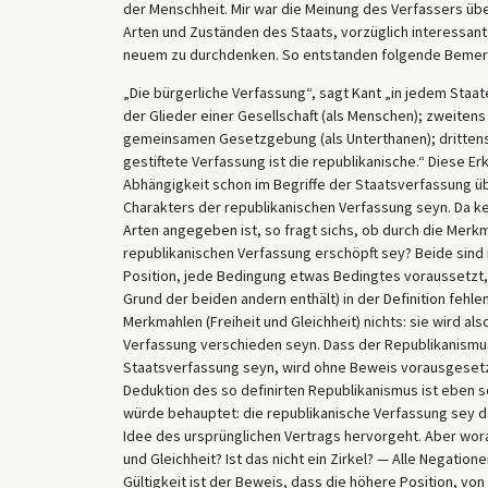
der Menschheit. Mir war die Meinung des Verfassers üb
Arten und Zuständen des Staats, vorzüglich interessan
neuem zu durchdenken. So entstanden folgende Bemer
„Die bürgerliche Verfassung“, sagt Kant „in jedem Staate 
der Glieder einer Gesellschaft (als Menschen); zweitens
gemeinsamen Gesetzgebung (als Unterthanen); drittens,
ge­stiftete Verfassung ist die republikanische.“ Diese Er
Abhängigkeit schon im Begriffe der Staatsverfassung üb
Charakters der republikanischen Verfassung seyn. Da kei
Arten angegeben ist, so fragt sichs, ob durch die Merkma
republikanischen Verfassung erschöpft sey? Beide sind 
Position, jede Bedingung etwas Bedingtes voraussetzt,
Grund der beiden andern enthält) in der Definition fehl
Merkmahlen (Freiheit und Gleichheit) nichts: sie wird a
Verfassung verschieden seyn. Dass der Republikanismu
Staatsverfassung seyn, wird ohne Beweis vorausgesetzt
Deduktion des so definirten Republikanismus ist eben so
würde behauptet: die republikanische Verfassung sey da
Idee des ursprünglichen Vertrags hervorgeht. Aber worau
und Gleichheit? Ist das nicht ein Zirkel? — Alle Negation
Gültigkeit ist der Beweis, dass die höhere Position, von 