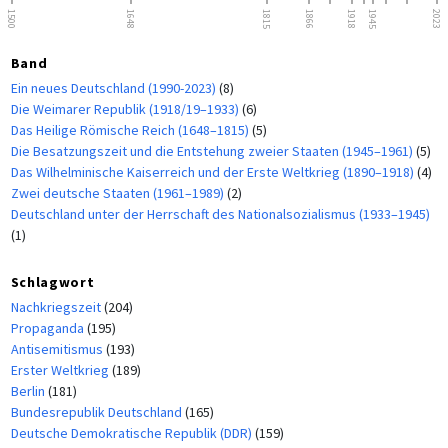
1500
1648
1815
1866
1918
1945
2023
Band
Ein neues Deutschland (1990-2023)
(8)
Die Weimarer Republik (1918/19–1933)
(6)
Das Heilige Römische Reich (1648–1815)
(5)
Die Besatzungszeit und die Entstehung zweier Staaten (1945–1961)
(5)
Das Wilhelminische Kaiserreich und der Erste Weltkrieg (1890–1918)
(4)
Zwei deutsche Staaten (1961–1989)
(2)
Deutschland unter der Herrschaft des Nationalsozialismus (1933–1945)
(1)
Schlagwort
Nachkriegszeit
(204)
Propaganda
(195)
Antisemitismus
(193)
Erster Weltkrieg
(189)
Berlin
(181)
Bundesrepublik Deutschland
(165)
Deutsche Demokratische Republik (DDR)
(159)