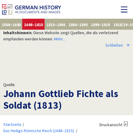
1500–1648
1648–1815
1815–1866
1866–1890
1890–1918
1918/19–1
Inhaltshinweis
: Diese Website zeigt Quellen, die als verletzend
empfunden werden können.
Mehr...
Schließen
✕
Quelle
Johann Gottlieb Fichte als
Soldat (1813)
Startseite
Druckansicht
Das Heilige Römische Reich (1648–1815)