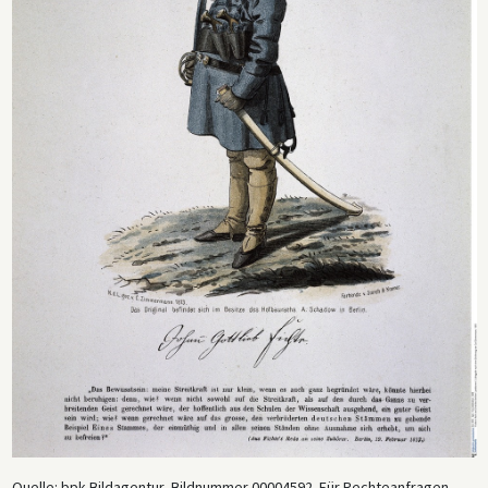
Quelle: bpk-Bildagentur, Bildnummer 00004592. Für Rechteanfragen