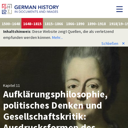
1500–1648
1648–1815
1815–1866
1866–1890
1890–1918
1918/19–1
Inhaltshinweis
: Diese Website zeigt Quellen, die als verletzend
empfunden werden können.
Mehr...
Schließen
✕
Kapitel 11
Aufklärungsphilosophie,
politisches Denken und
Gesellschaftskritik:
Ausdrucksformen des