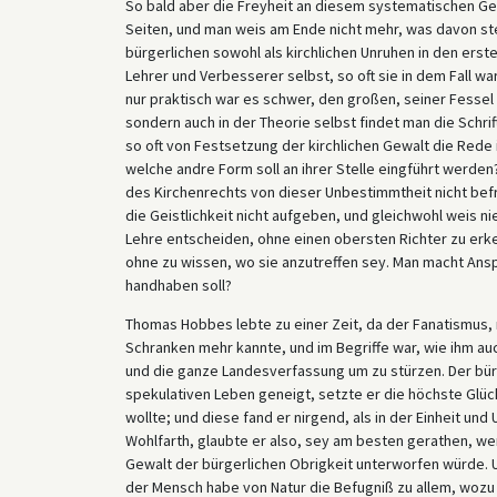
So bald aber die Freyheit an diesem systematischen Ge
Seiten, und man weis am Ende nicht mehr, was davon ste
bürgerlichen sowohl als kirchlichen Unruhen in den erst
Lehrer und Verbesserer selbst, so oft sie in dem Fall wa
nur praktisch war es schwer, den großen, seiner Fesse
sondern auch in der Theorie selbst findet man die Schr
so oft von Festsetzung der kirchlichen Gewalt die Rede
welche andre Form soll an ihrer Stelle eingführt werden
des Kirchenrechts von dieser Unbestimmtheit nicht befr
die Geistlichkeit nicht aufgeben, und gleichwohl weis ni
Lehre entscheiden, ohne einen obersten Richter zu erke
ohne zu wissen, wo sie anzutreffen sey. Man macht Ansp
handhaben soll?
Thomas Hobbes lebte zu einer Zeit, da der Fanatismus,
Schranken mehr kannte, und im Begriffe war, wie ihm au
und die ganze Landesverfassung um zu stürzen. Der bürg
spekulativen Leben geneigt, setzte er die höchste Glüc
wollte; und diese fand er nirgend, als in der Einheit und
Wohlfarth, glaubte er also, sey am besten gerathen, wen
Gewalt der bürgerlichen Obrigkeit unterworfen würde. U
der Mensch habe von Natur die Befugniß zu allem, wozu 