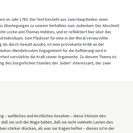
lem
im Jahr 1783. Der Text besteht aus zwei Hauptteilen: einer
ns Überlegungen zu seinem Verhältnis zum Judentum. Der Abschnitt
ohn Locke und Thomas Hobbes, und er reflektiert hier über das
d Individuum. Sein Plädoyer für eine in der Moral verwurzelte
als durch Gewalt ausübt, ist eine provokante Kritik an der
olution. Mendelssohns Engagement für die Aufklärung wird in
derheit verstärkte die Kraft seiner Argumente. Zu diesem Thema ist
ng des bürgerlichen Standes der Juden“ interessant, der zwei
ung – weltliches und kirchliches Ansehen – diese Stützen des
 daß sie sich die Wage halten, daß sie nicht vielmehr Lasten des
n stärker drücken, als was sie tragen helfen – dieses ist in der