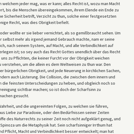
 in welchem jeder mag, was er kann; alles Recht ist, wozu man Macht
ert, bis die Menschen übereingekommen, ihrem Elende ein Ende zu
he Sicherheit betrift, Verzicht zu thun, solche einer festgesetzten
nige Recht, was dies Obrigkeit befielt.
 oder wollte er sie lieber vernichtet, als so gemißbraucht sehen. Um
er selbst mehr als irgend jemand Gebrauch machte, nam er seine
ich, nach seinem System, auf Macht, und alle Verbindlichkeit auf
erlegen ist; so sey auch das Recht Gottes unendlich über das Recht
 uns zu Pflichten, die keiner Furcht vor der Obrigkeit weichen
u verstehen, um die allein es dem Weltweisen zu thun war. Den
r bürgerlichen Obrigkeit, und jede Neuerung in kirchlichen Sachen,
ndern auch Lästerung. Die Collision, die zwischen dem innern und
 die feinsten Unterscheidungen zu heben, und obgleich noch so
einigung sichtbar machen; so ist doch der Scharfsinn zu
machen gesucht.
Wahrheit, und die ungereimten Folgen, zu welchen sie führen,
 aus Liebe zur Paradoxie, oder den Bedürfnissen seiner Zeiten
fe des Naturrechts zu seiner Zeit noch nicht aufgeklärt genug, und
Spinoza um die Metaphysik hat. Sein scharfsinniger Irrthum hat
d Pflicht, Macht und Verbindlichkeit besser entwickelt; man hat