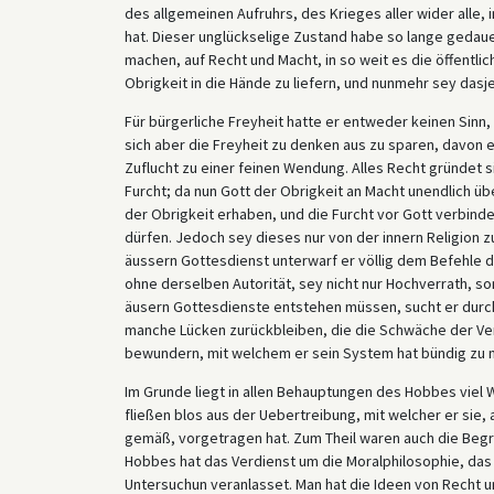
des allgemeinen Aufruhrs, des Krieges aller wider alle,
hat. Dieser unglückselige Zustand habe so lange gedau
machen, auf Recht und Macht, in so weit es die öffentlic
Obrigkeit in die Hände zu liefern, und nunmehr sey dasje
Für bürgerliche Freyheit hatte er entweder keinen Sinn,
sich aber die Freyheit zu denken aus zu sparen, davon 
Zuflucht zu einer feinen Wendung. Alles Recht gründet s
Furcht; da nun Gott der Obrigkeit an Macht unendlich üb
der Obrigkeit erhaben, und die Furcht vor Gott verbinde
dürfen. Jedoch sey dieses nur von der innern Religion z
äussern Gottesdienst unterwarf er völlig dem Befehle de
ohne derselben Autorität, sey nicht nur Hochverrath, so
äusern Gottesdienste entstehen müssen, sucht er durch
manche Lücken zurückbleiben, die die Schwäche der Ver
bewundern, mit welchem er sein System hat bündig zu 
Im Grunde liegt in allen Behauptungen des Hobbes viel 
fließen blos aus der Uebertreibung, mit welcher er sie,
gemäß, vorgetragen hat. Zum Theil waren auch die Begrif
Hobbes hat das Verdienst um die Moralphilosophie, das 
Untersuchun veranlasset. Man hat die Ideen von Recht un