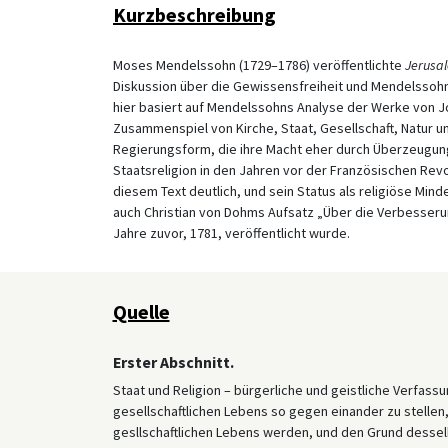
Kurzbeschreibung
Moses Mendelssohn (1729–1786) veröffentlichte
Jerusa
Diskussion über die Gewissensfreiheit und Mendelssoh
hier basiert auf Mendelssohns Analyse der Werke von J
Zusammenspiel von Kirche, Staat, Gesellschaft, Natur un
Regierungsform, die ihre Macht eher durch Überzeugung 
Staatsreligion in den Jahren vor der Französischen Rev
diesem Text deutlich, und sein Status als religiöse Min
auch Christian von Dohms Aufsatz „Über die Verbesseru
Jahre zuvor, 1781, veröffentlicht wurde.
Quelle
Erster Abschnitt.
Staat und Religion – bürgerliche und geistliche Verfass
gesellschaftlichen Lebens so gegen einander zu stellen,
gesllschaftlichen Lebens werden, und den Grund desselbe