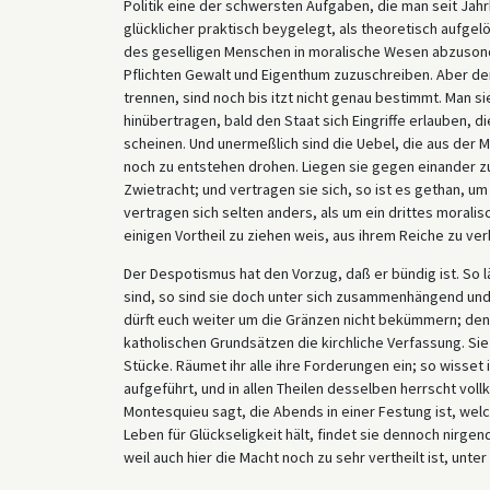
Politik eine der schwersten Aufgaben, die man seit Jahr
glücklicher praktisch beygelegt, als theoretisch aufgel
des geselligen Menschen in moralische Wesen abzusond
Pflichten Gewalt und Eigenthum zuzuschreiben. Aber der
trennen, sind noch bis itzt nicht genau bestimmt. Man s
hinübertragen, bald den Staat sich Eingriffe erlauben
scheinen. Und unermeßlich sind die Uebel, die aus der 
noch zu entstehen drohen. Liegen sie gegen einander zu
Zwietracht; und vertragen sie sich, so ist es gethan, u
vertragen sich selten anders, als um ein drittes morali
einigen Vortheil zu ziehen weis, aus ihrem Reiche zu ve
Der Despotismus hat den Vorzug, daß er bündig ist. S
sind, so sind sie doch unter sich zusammenhängend und 
dürft euch weiter um die Gränzen nicht bekümmern; denn w
katholischen Grundsätzen die kirchliche Verfassung. Sie
Stücke. Räumet ihr alle ihre Forderungen ein; so wisset 
aufgeführt, und in allen Theilen desselben herrscht vol
Montesquieu sagt, die Abends in einer Festung ist, wel
Leben für Glückseligkeit hält, findet sie dennoch nirge
weil auch hier die Macht noch zu sehr vertheilt ist, unte