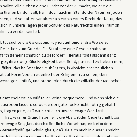
 sollte. Allein eben diese Furcht vor der Allmacht, welche die
erthanen binden soll, kann doch auch im Stande der Natur für jeden
den, und so hätten wir abermals ein solennes Recht der Natur, das
sich in unsern Tagen jeder Schüler des Naturrechts einen Triumph
ihm zu verdanken hat.
lebte, suchte die Gewissensfreyheit auf eine andre Weise zu
 Definition zum Grunde: Ein Staat sey eine Gesellschaft von
arth gemeinschaftlich zu befördern. Hieraus folgt alsdann ganz
rger, ihre ewige Glückseligkeit betreffend, gar nicht zu bekümmern,
führt, das heißt seinen Mitbürgern, in Absicht ihrer zeitlichen
t, hat auf keine Verschiedenheit der Religionen zu sehen; denn
thwendigen Einfluß, und stehet blos durch die Willkühr der Menschen
ng entscheiden; so wüßte ich keine bequemere, und wenn sich die
z ausreden lassen; so würde der gute Locke nicht nöthig gehabt
ns, fragen jene, daß wir nicht auch unsere ewige Wohlfarth
r That, was für Grund haben wir, die Absicht der Gesellschaft blos
re ewige Seligkeit durch öffentliche Vorkehrungen befördern
hre vernunftmäßige Schuldigkeit, daß sie sich auch in dieser Absicht
. Ist aber dieses, und der Staat, als Staat, will sich blos mit dem