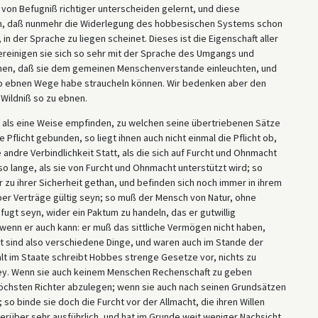
on Befugniß richtiger unterscheiden gelernt, und diese
en, daß nunmehr die Widerlegung des hobbesischen Systems schon
 der Sprache zu liegen scheinet. Dieses ist die Eigenschaft aller
 vereinigen sie sich so sehr mit der Sprache des Umgangs und
schen, daß sie dem gemeinen Menschenverstande einleuchten, und
so ebnen Wege habe straucheln können. Wir bedenken aber den
 Wildniß so zu ebnen.
 als eine Weise empfinden, zu welchen seine übertriebenen Sätze
 Pflicht gebunden, so liegt ihnen auch nicht einmal die Pflicht ob,
e andre Verbindlichkeit Statt, als die sich auf Furcht und Ohnmacht
so lange, als sie von Furcht und Ohnmacht unterstützt wird; so
zu ihrer Sicherheit gethan, und befinden sich noch immer in ihrem
ber Verträge gültig seyn; so muß der Mensch von Natur, ohne
fugt seyn, wider ein Paktum zu handeln, das er gutwillig
 wenn er auch kann: er muß das sittliche Vermögen nicht haben,
t sind also verschiedene Dinge, und waren auch im Stande der
lt im Staate schreibt Hobbes strenge Gesetze vor, nichts zu
 sey. Wenn sie auch keinem Menschen Rechenschaft zu geben
höchsten Richter abzulegen; wenn sie auch nach seinen Grundsätzen
so binde sie doch die Furcht vor der Allmacht, die ihren Willen
erüber sehr ausführlich, und hat im Grunde weit weniger Nachsicht