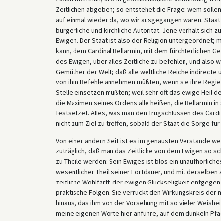
Zeitlichen abgeben; so entstehet die Frage: wem sollen 
auf einmal wieder da, wo wir ausgegangen waren. Staat u
bürgerliche und kirchliche Autorität. Jene verhält sich z
Ewigen. Der Staat ist also der Religion untergeordnet; 
kann, dem Cardinal Bellarmin, mit dem fürchterlichen 
des Ewigen, über alles Zeitliche zu befehlen, und also 
Gemüther der Welt; daß alle weltliche Reiche indirecte 
von ihm Befehle annehmen müßten, wenn sie ihre Regier
Stelle einsetzen müßten; weil sehr oft das ewige Heil 
die Maximen seines Ordens alle heißen, die Bellarmin i
festsetzet. Alles, was man den Trugschlüssen des Cardi
nicht zum Ziel zu treffen, sobald der Staat die Sorge fü
Von einer andern Seit ist es im genausten Verstande 
zuträglich, daß man das Zeitliche von dem Ewigen so s
zu Theile werden: Sein Ewiges ist blos ein unaufhörliches 
wesentlicher Theil seiner Fortdauer, und mit derselben
zeitliche Wohlfarth der ewigen Glückseligkeit entgegen 
praktische Folgen. Sie verrückt den Wirkungskreis der 
hinaus, das ihm von der Vorsehung mit so vieler Weishe
meine eigenen Worte hier anführe, auf dem dunkeln Pfade