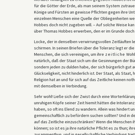
für die Götter der Erde, als man seinem System zutrauen
Könige und Fürsten an gewisse Pflichten gegen ihre Unt
einzelnen Menschen eine Quelle der Obliegenheiten wer
Hobbes doch nicht zugeben will. – Auf solche Weise kan 
über Thomas Hobbes erwerben, den er im Grunde doch 
Locke, der in denselben verwirrungsvollen Zeitläuften 
schirmen. In seinen Briefen über die Toleranz legt er die
Menschen, die sich vereinigen, um ihre
zeitliche
Wohlf
natürlich, daß der Staat sich um die Gesinnungen der Bü
sondern jeden zu dulden habe, der sich bürgerlich gut auf
Glückseligkeit, nicht hinderlich ist. Der Staat, als Staa
Religion hat an und für sich auf das Zeitliche keinen no
mit demselben in Verbindung.
Sehr wohl! Ließe sich der Zwist durch eine Worterkläru
unruhigen Köpfe seiner Zeit hiemit hätten die Intoleran
haben, so oft ins Elend zu wandern. Allein was hindert u
gemeinschaftlich zu befördern suchen sollten? Und in de
auf das Zeitliche einzuschränken? Wenn die Menschen ih
können; so ist es ja ihre natürliche Pflicht es zu thun; i
zusammenthun, und in gesellschaftliche Verbindung treten