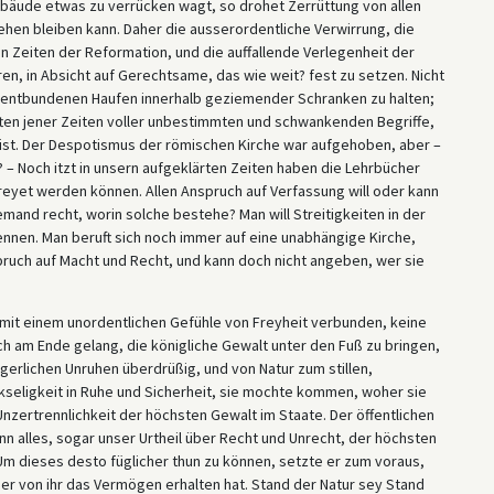
bäude etwas zu verrücken wagt, so drohet Zerrüttung von allen
hen bleiben kann. Daher die ausserordentliche Verwirrung, die
en Zeiten der Reformation, und die auffallende Verlegenheit der
ren, in Absicht auf Gerechtsame, das wie weit? fest zu setzen. Nicht
l entbundenen Haufen innerhalb geziemender Schranken zu halten;
iften jener Zeiten voller unbestimmten und schwankenden Begriffe,
 ist. Der Despotismus der römischen Kirche war aufgehoben, aber –
? – Noch itzt in unsern aufgeklärten Zeiten haben die Lehrbücher
eyet werden können. Allen Anspruch auf Verfassung will oder kann
emand recht, worin solche bestehe? Man will Streitigkeiten in der
nnen. Man beruft sich noch immer auf eine unabhängige Kirche,
ruch auf Macht und Recht, und kann doch nicht angeben, wer sie
 mit einem unordentlichen Gefühle von Freyheit verbunden, keine
ch am Ende gelang, die königliche Gewalt unter den Fuß zu bringen,
erlichen Unruhen überdrüßig, und von Natur zum stillen,
kseligkeit in Ruhe und Sicherheit, sie mochte kommen, woher sie
 Unzertrennlichkeit der höchsten Gewalt im Staate. Der öffentlichen
n alles, sogar unser Urtheil über Recht und Unrecht, der höchsten
m dieses desto füglicher thun zu können, setzte er zum voraus,
er von ihr das Vermögen erhalten hat. Stand der Natur sey Stand