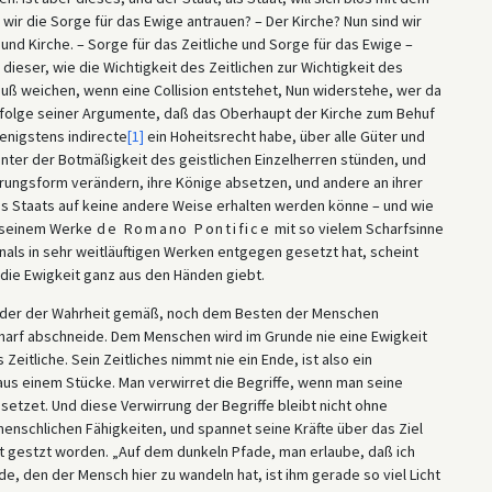
wir die Sorge für das Ewige antrauen? – Der Kirche? Nun sind wir
nd Kirche. – Sorge für das Zeitliche und Sorge für das Ewige –
u dieser, wie die Wichtigkeit des Zeitlichen zur Wichtigkeit des
muß weichen, wenn eine Collision entstehet, Nun widerstehe, wer da
Gefolge seiner Argumente, daß das Oberhaupt der Kirche zum Behuf
wenigstens indirecte
[1]
ein Hoheitsrecht habe, über alle Güter und
unter der Botmäßigkeit des geistlichen Einzelherren stünden, und
ungsform verändern, ihre Könige absetzen, und andere an ihrer
des Staats auf keine andere Weise erhalten werden könne – und wie
n seinem Werke
de Romano Pontifice
mit so vielem Scharfsinne
nals in sehr weitläuftigen Werken entgegen gesetzt hat, scheint
r die Ewigkeit ganz aus den Händen giebt.
weder der Wahrheit gemäß, noch dem Besten der Menschen
charf abschneide. Dem Menschen wird im Grunde nie eine Ewigkeit
Zeitliche. Sein Zeitliches nimmt nie ein Ende, ist also ein
 aus einem Stücke. Man verwirret die Begriffe, wenn man seine
setzet. Und diese Verwirrung der Begriffe bleibt nicht ohne
menschlichen Fähigkeiten, und spannet seine Kräfte über das Ziel
it gestzt worden. „Auf dem dunkeln Pfade, man erlaube, daß ich
, den der Mensch hier zu wandeln hat, ist ihm gerade so viel Licht