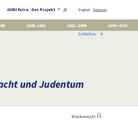
GHDI Extra
Das Projekt
English
Deutsch
945
1945–1961
1961–1989
1990–2023
Schließen
✕
Macht und Judentum
Druckansicht