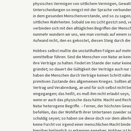
physisches Vermögen von sittlichem Vermögen, Gewalt v
Unterscheidungen so innigst mit der Sprache verbund
in dem gesunden Menschenverstande, und so zu sagen, in
sittlichen Wahrheiten. Sobald sie ins Licht gestzt sind,
verbinden sich mit den alltäglichen Begriffen der Men
nunmehr wundern wir uns, wie man vormals auf einem 
Aufwand nicht, den es gekostet, diesen Steig durch die
Hobbes selbst mußte die unstatthaften Folgen auf mehr
unmittelbar führen. Sind die Menschen von Natur an keine
ihre Verträge zu halten. Findet im Stande der natur kein
gründet; so dauert die Gültigkeit der Verträge auch nur 
haben die Menschen durch Verträge keinen Schritt näher 
primitiven Zustande des allgemeinen Krieges. Sollten a
Vertrag und Verabredung, an und für sich selbst nicht be
eingegangen; das heißt, es muß ihm nicht erlaubt seyn,
wenn er auch das physische dazu hätte. Macht und Rech
Natur heterogene Begriffe. – Ferner, der höchsten Gewa
befehlen, das der Wohlfarth ihrer Untertanen zuwider
schuldig seyen; so haben sie diese doch vor dem aller
keine Furcht vor irgend einer menschlichen Macht binde; 
hierüber hinlänglich zu erkennen gegeben. Hobbes ist hi