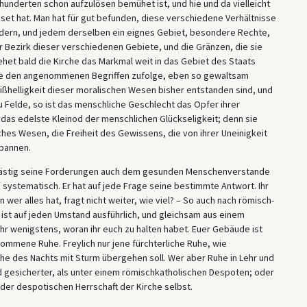
hunderten schon aufzulösen bemühet ist, und hie und da vielleicht
öset hat. Man hat für gut befunden, diese verschiedene Verhältnisse
ern, und jedem derselben ein eignes Gebiet, besondere Rechte,
 Bezirk dieser verschiedenen Gebiete, und die Gränzen, die sie
iehet bald die Kirche das Markmal weit in das Gebiet des Staats
, die den angenommenen Begriffen zufolge, eben so gewaltsam
Mißhelligkeit dieser moralischen Wesen bisher entstanden sind, und
 Felde, so ist das menschliche Geschlecht das Opfer ihrer
m das edelste Kleinod der menschlichen Glückseligkeit; denn sie
sches Wesen, die Freiheit des Gewissens, die von ihrer Uneinigkeit
rbannen.
o lästig seine Forderungen auch dem gesunden Menschenverstande
systematisch. Er hat auf jede Frage seine bestimmte Antwort. Ihr
er alles hat, fragt nicht weiter, wie viel? – So auch nach römisch-
 ist auf jeden Umstand ausführlich, und gleichsam aus einem
ihr wenigstens, woran ihr euch zu halten habet. Euer Gebäude ist
lkommene Ruhe. Freylich nur jene fürchterliche Ruhe, wie
che des Nachts mit Sturm übergehen soll. Wer aber Ruhe in Lehr und
nd gesicherter, als unter einem römischkatholischen Despoten; oder
r der despotischen Herrschaft der Kirche selbst.