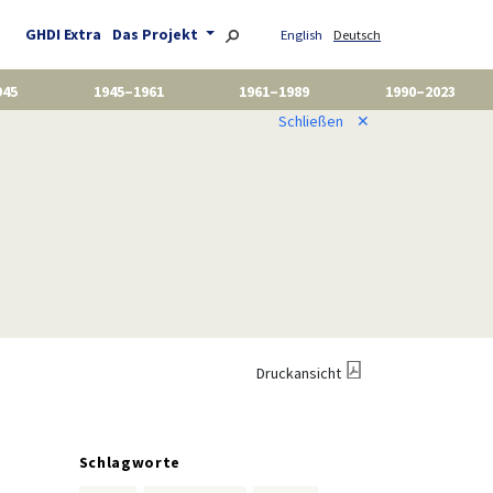
GHDI Extra
Das Projekt
English
Deutsch
945
1945–1961
1961–1989
1990–2023
Schließen
✕
Druckansicht
Schlagworte