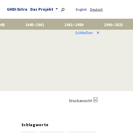
GHDI Extra
Das Projekt
English
Deutsch
945
1945–1961
1961–1989
1990–2023
Schließen
✕
Druckansicht
Schlagworte