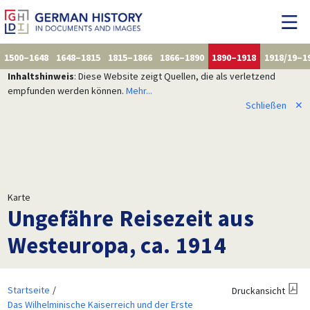
1500–1648
1648–1815
1815–1866
1866–1890
1890–1918
1918/19–1
Inhaltshinweis
: Diese Website zeigt Quellen, die als verletzend
empfunden werden können.
Mehr...
Schließen
✕
Karte
Ungefähre Reisezeit aus
Westeuropa, ca. 1914
Startseite
Druckansicht
Das Wilhelminische Kaiserreich und der Erste