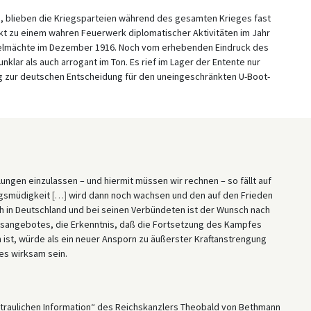
, blieben die Kriegsparteien während des gesamten Krieges fast
akt zu einem wahren Feuerwerk diplomatischer Aktivitäten im Jahr
telmächte im Dezember 1916. Noch vom erhebenden Eindruck des
lar als auch arrogant im Ton. Es rief im Lager der Entente nur
eg zur deutschen Entscheidung für den uneingeschränkten U-Boot-
ngen einzulassen – und hiermit müssen wir rechnen – so fällt auf
egsmüdigkeit
[
…
]
wird dann noch wachsen und den auf den Frieden
 in Deutschland und bei seinen Verbündeten ist der Wunsch nach
sangebotes, die Erkenntnis, daß die Fortsetzung des Kampfes
 ist, würde als ein neuer Ansporn zu äußerster Kraftanstrengung
es wirksam sein.
ertraulichen Information“ des Reichskanzlers Theobald von Bethmann