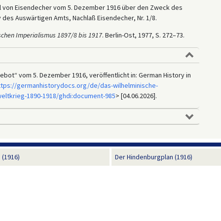
rl von Eisendecher vom 5. Dezember 1916 über den Zweck des
 des Auswärtigen Amts, Nachlaß Eisendecher, Nr. 1/8.
chen Imperialismus 1897/8 bis 1917
. Berlin-Ost, 1977, S. 272–73.
bot“ vom 5. Dezember 1916, veröffentlicht in: German History in
ttps://germanhistorydocs.org/de/das-wilhelminische-
weltkrieg-1890-1918/ghdi:document-985
> [04.06.2026].
 (1916)
Der Hindenburgplan (1916)