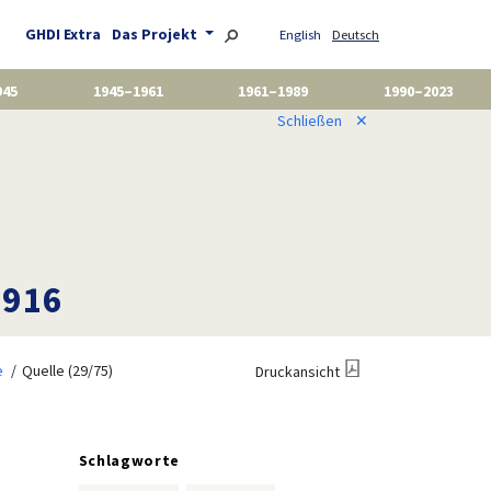
GHDI Extra
Das Projekt
English
Deutsch
945
1945–1961
1961–1989
1990–2023
Schließen
✕
1916
e
Quelle (29/75)
Druckansicht
Schlagworte