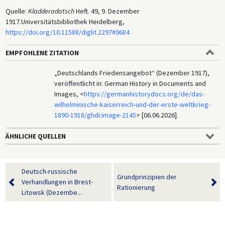
Quelle:
Kladderadatsch
Heft. 49, 9. Dezember
1917.Universitätsbibliothek Heidelberg,
https://doi.org/10.11588/diglit.2297#0684
EMPFOHLENE ZITATION
„Deutschlands Friedensangebot“ (Dezember 1917),
veröffentlicht in: German History in Documents and
Images, <
https://germanhistorydocs.org/de/das-
wilhelminische-kaiserreich-und-der-erste-weltkrieg-
1890-1918/ghdi:image-2145
> [06.06.2026].
ÄHNLICHE QUELLEN
Deutsch-russische
Grundprinzipien der
Verhandlungen in Brest-
Rationierung
Litowsk (Dezembe...