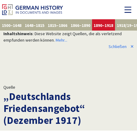
1500–1648
1648–1815
1815–1866
1866–1890
1890–1918
1918/19–1
Inhaltshinweis
: Diese Website zeigt Quellen, die als verletzend
empfunden werden können.
Mehr...
Schließen
✕
Quelle
„Deutschlands
Friedensangebot“
(Dezember 1917)