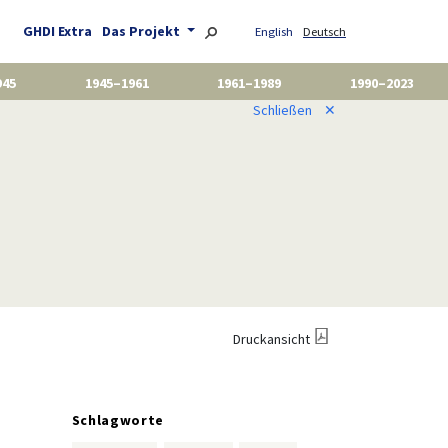
GHDI Extra
Das Projekt
English
Deutsch
945
1945–1961
1961–1989
1990–2023
Schließen
✕
Druckansicht
Schlagworte