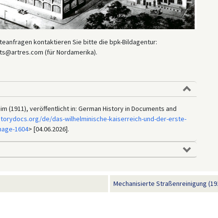
eanfragen kontaktieren Sie bitte die bpk-Bildagentur:
ts@artres.com (für Nordamerika).
m (1911), veröffentlicht in: German History in Documents and
torydocs.org/de/das-wilhelminische-kaiserreich-und-der-erste-
image-1604
> [04.06.2026].
Mechanisierte Straßenreinigung (19