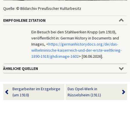
Quelle: © Bildarchiv Preußischer Kulturbesitz
EMPFOHLENE ZITATION
Ein Besuch bei den Stahlwerken Krupp (um 1910),
veröffentlicht in: German History in Documents and
Images, <
https://germanhistorydocs.org/de/das-
wilhelminische-kaiserreich-und-der-erste-weltkrieg-
1890-1918/ghdi:image-1602
> [06.06.2026].
ÄHNLICHE QUELLEN
Bergarbeiter im Erzgebirge
Das Opel-Werk in
(um 1910)
Rüsselsheim (1911)