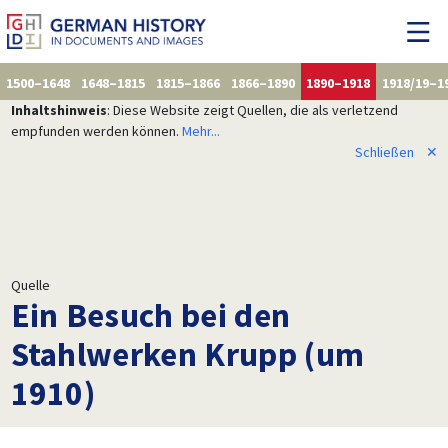
1500–1648
1648–1815
1815–1866
1866–1890
1890–1918
1918/19–1
Inhaltshinweis
: Diese Website zeigt Quellen, die als verletzend
empfunden werden können.
Mehr...
Schließen
✕
Quelle
Ein Besuch bei den
Stahlwerken Krupp (um
1910)