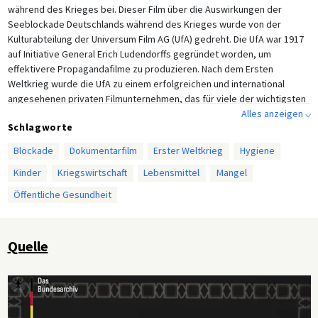
während des Krieges bei. Dieser Film über die Auswirkungen der
Seeblockade Deutschlands während des Krieges wurde von der
Kulturabteilung der Universum Film AG (UfA) gedreht. Die UfA war 1917
auf Initiative General Erich Ludendorffs gegründet worden, um
effektivere Propagandafilme zu produzieren. Nach dem Ersten
Weltkrieg wurde die UfA zu einem erfolgreichen und international
angesehenen privaten Filmunternehmen, das für viele der wichtigsten
Filmproduktionen der Weimarer Republik stand. Dieser Lehrfilm
Alles anzeigen ⌵
Schlagworte
erschien 1921, mehrere Jahre nach Kriegsende und dem Ende der
Blockade (die Blockade wurde erst nach der Unterzeichnung des
Blockade
Dokumentarfilm
Erster Weltkrieg
Hygiene
Versailler Vertrags im Juni 1919 aufgehoben). Anhand erschütternder
Kinder
Kriegswirtschaft
Lebensmittel
Mangel
Dokumentaraufnahmen wiederholt der Film die Propagandathemen aus
Kriegszeiten, wonach Großbritannien und seine Verbündeten deutsche
Öffentliche Gesundheit
Kinder absichtlich hungern ließen und die Blockade eine ungewöhnlich
grausame Strategie der britischen Kriegführung gewesen sei. Jüngste
Forschungen haben jedoch gezeigt, dass die Nahrungsmittelknappheit
Quelle
und der schwere Hunger, unter denen viele Deutsche litten, nur zum
Teil durch die Blockade verursacht wurden: Schlechte Ernten, eine
ineffiziente Verteilung der Lebensmittel in den Städten und das Horden
von Vorräten verschlimmerten die Lage erheblich.