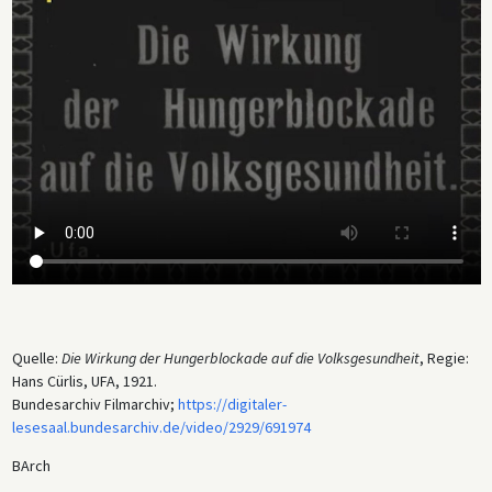
Quelle:
Die Wirkung der Hungerblockade auf die Volksgesundheit
, Regie:
Hans Cürlis, UFA, 1921.
Bundesarchiv Filmarchiv;
https://digitaler-
lesesaal.bundesarchiv.de/video/2929/691974
BArch