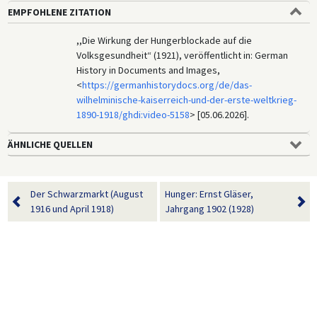
EMPFOHLENE ZITATION
,,Die Wirkung der Hungerblockade auf die
Volksgesundheit“ (1921), veröffentlicht in: German
History in Documents and Images,
<
https://germanhistorydocs.org/de/das-
wilhelminische-kaiserreich-und-der-erste-weltkrieg-
1890-1918/ghdi:video-5158
> [05.06.2026].
ÄHNLICHE QUELLEN
Der Schwarzmarkt (August
Hunger: Ernst Gläser,
1916 und April 1918)
Jahrgang 1902 (1928)