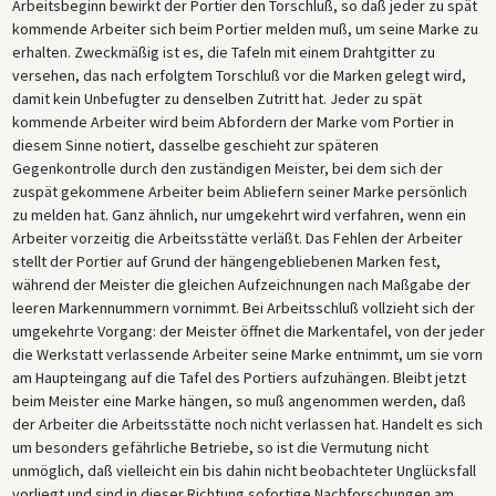
Arbeitsbeginn bewirkt der Portier den Torschluß, so daß jeder zu spät
kommende Arbeiter sich beim Portier melden muß, um seine Marke zu
erhalten. Zweckmäßig ist es, die Tafeln mit einem Drahtgitter zu
versehen, das nach erfolgtem Torschluß vor die Marken gelegt wird,
damit kein Unbefugter zu denselben Zutritt hat. Jeder zu spät
kommende Arbeiter wird beim Abfordern der Marke vom Portier in
diesem Sinne notiert, dasselbe geschieht zur späteren
Gegenkontrolle durch den zuständigen Meister, bei dem sich der
zuspät gekommene Arbeiter beim Abliefern seiner Marke persönlich
zu melden hat. Ganz ähnlich, nur umgekehrt wird verfahren, wenn ein
Arbeiter vorzeitig die Arbeitsstätte verläßt. Das Fehlen der Arbeiter
stellt der Portier auf Grund der hängengebliebenen Marken fest,
während der Meister die gleichen Aufzeichnungen nach Maßgabe der
leeren Markennummern vornimmt. Bei Arbeitsschluß vollzieht sich der
umgekehrte Vorgang: der Meister öffnet die Markentafel, von der jeder
die Werkstatt verlassende Arbeiter seine Marke entnimmt, um sie vorn
am Haupteingang auf die Tafel des Portiers aufzuhängen. Bleibt jetzt
beim Meister eine Marke hängen, so muß angenommen werden, daß
der Arbeiter die Arbeitsstätte noch nicht verlassen hat. Handelt es sich
um besonders gefährliche Betriebe, so ist die Vermutung nicht
unmöglich, daß vielleicht ein bis dahin nicht beobachteter Unglücksfall
vorliegt und sind in dieser Richtung sofortige Nachforschungen am