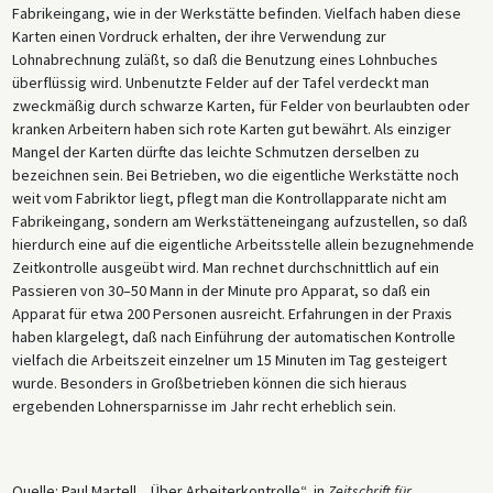
Fabrikeingang, wie in der Werkstätte befinden. Vielfach haben diese
Karten einen Vordruck erhalten, der ihre Verwendung zur
Lohnabrechnung zuläßt, so daß die Benutzung eines Lohnbuches
überflüssig wird. Unbenutzte Felder auf der Tafel verdeckt man
zweckmäßig durch schwarze Karten, für Felder von beurlaubten oder
kranken Arbeitern haben sich rote Karten gut bewährt. Als einziger
Mangel der Karten dürfte das leichte Schmutzen derselben zu
bezeichnen sein. Bei Betrieben, wo die eigentliche Werkstätte noch
weit vom Fabriktor liegt, pflegt man die Kontrollapparate nicht am
Fabrikeingang, sondern am Werkstätteneingang aufzustellen, so daß
hierdurch eine auf die eigentliche Arbeitsstelle allein bezugnehmende
Zeitkontrolle ausgeübt wird. Man rechnet durchschnittlich auf ein
Passieren von 30–50 Mann in der Minute pro Apparat, so daß ein
Apparat für etwa 200 Personen ausreicht. Erfahrungen in der Praxis
haben klargelegt, daß nach Einführung der automatischen Kontrolle
vielfach die Arbeitszeit einzelner um 15 Minuten im Tag gesteigert
wurde. Besonders in Großbetrieben können die sich hieraus
ergebenden Lohnersparnisse im Jahr recht erheblich sein.
Quelle: Paul Martell, „Über Arbeiterkontrolle“, in
Zeitschrift für