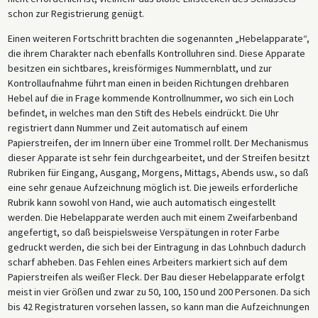
schon zur Registrierung genügt.
Einen weiteren Fortschritt brachten die sogenannten „Hebelapparate“,
die ihrem Charakter nach ebenfalls Kontrolluhren sind. Diese Apparate
besitzen ein sichtbares, kreisförmiges Nummernblatt, und zur
Kontrollaufnahme führt man einen in beiden Richtungen drehbaren
Hebel auf die in Frage kommende Kontrollnummer, wo sich ein Loch
befindet, in welches man den Stift des Hebels eindrückt. Die Uhr
registriert dann Nummer und Zeit automatisch auf einem
Papierstreifen, der im Innern über eine Trommel rollt. Der Mechanismus
dieser Apparate ist sehr fein durchgearbeitet, und der Streifen besitzt
Rubriken für Eingang, Ausgang, Morgens, Mittags, Abends usw., so daß
eine sehr genaue Aufzeichnung möglich ist. Die jeweils erforderliche
Rubrik kann sowohl von Hand, wie auch automatisch eingestellt
werden. Die Hebelapparate werden auch mit einem Zweifarbenband
angefertigt, so daß beispielsweise Verspätungen in roter Farbe
gedruckt werden, die sich bei der Eintragung in das Lohnbuch dadurch
scharf abheben. Das Fehlen eines Arbeiters markiert sich auf dem
Papierstreifen als weißer Fleck. Der Bau dieser Hebelapparate erfolgt
meist in vier Größen und zwar zu 50, 100, 150 und 200 Personen. Da sich
bis 42 Registraturen vorsehen lassen, so kann man die Aufzeichnungen