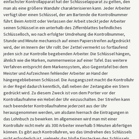
einfachster Kontrollapparat hat der Schlüsselapparat zu gelten, den
man als eine größere Wanduhr charakterisieren kann. Jeder Arbeiter
verfügt über einen Schlüssel, der am Bartende die Kontrollnummer
führt. Beim Antritt oder Verlassen der Arbeit steckt jeder Arbeiter
seinen Schlüssel in ein unterhalb des Ziffernblattes befindliches
Schlüsselloch, wo nach erfolgter Umdrehung die Kontrollnummer,
Stunde und Minute mechanisch auf einen Papierstreifen aufgedrückt
wird, der im Innern der Uhr rollt. Der Zettel vermerkt so fortlaufend
jeden sich zur Kontrolle begebenden Arbeiter. Die Schlüssel hängen,
ähnlich wie die Marken, nummernweise auf einer Tafel. Das weitere
Verfahren entspricht dem Markensystem, also Gegentafel bei dem
Meister und Aufzeichnen fehlender Arbeiter an Hand der
hängengebliebenen Schlüssel. Die Ausgangszeit macht die Kontrolluhr
in der Regel dadurch kenntlich, daß neben der Zeitangabe ein Stern
gedrückt wird. Zu diesem Zweck ist von dem Portier vor der
Kontrollaufnahme ein Hebel der Uhr einzuschalten. Der Streifen kann
nach beendeter Kontrollaufnahme jederzeit aus der Uhr
herausgenommen werden, um alsdann hiernach die Eintragungen in
das Lohnbuch zu bewirken. Im allgemeinen wird man mit einer
Kontrolluhr nicht mehr als 300 Arbeiter innerhalb 5 Minuten abfertigen
können. Es gibt auch Kontrolluhren, wo das Umdrehen des Schlüssels
nicht erforderlich ist, vielmehr das bloße Einstecken des Schlüssels