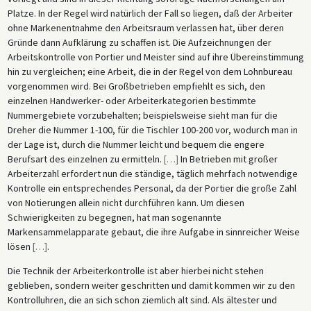
Platze. In der Regel wird natürlich der Fall so liegen, daß der Arbeiter
ohne Markenentnahme den Arbeitsraum verlassen hat, über deren
Gründe dann Aufklärung zu schaffen ist. Die Aufzeichnungen der
Arbeitskontrolle von Portier und Meister sind auf ihre Übereinstimmung
hin zu vergleichen; eine Arbeit, die in der Regel von dem Lohnbureau
vorgenommen wird. Bei Großbetrieben empfiehlt es sich, den
einzelnen Handwerker- oder Arbeiterkategorien bestimmte
Nummergebiete vorzubehalten; beispielsweise sieht man für die
Dreher die Nummer 1-100, für die Tischler 100-200 vor, wodurch man in
der Lage ist, durch die Nummer leicht und bequem die engere
Berufsart des einzelnen zu ermitteln.
[
…
]
In Betrieben mit großer
Arbeiterzahl erfordert nun die ständige, täglich mehrfach notwendige
Kontrolle ein entsprechendes Personal, da der Portier die große Zahl
von Notierungen allein nicht durchführen kann. Um diesen
Schwierigkeiten zu begegnen, hat man sogenannte
Markensammelapparate gebaut, die ihre Aufgabe in sinnreicher Weise
lösen
[
…
]
.
Die Technik der Arbeiterkontrolle ist aber hierbei nicht stehen
geblieben, sondern weiter geschritten und damit kommen wir zu den
Kontrolluhren, die an sich schon ziemlich alt sind. Als ältester und