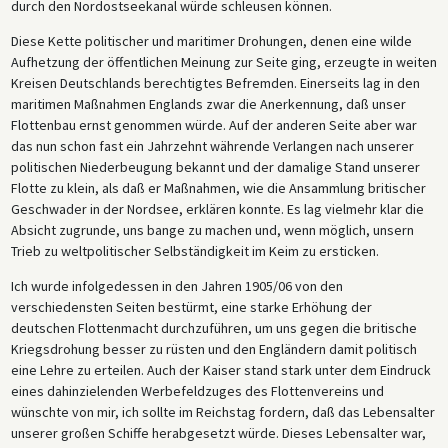
durch den Nordostseekanal würde schleusen können.
Diese Kette politischer und maritimer Drohungen, denen eine wilde
Aufhetzung der öffentlichen Meinung zur Seite ging, erzeugte in weiten
Kreisen Deutschlands berechtigtes Befremden. Einerseits lag in den
maritimen Maßnahmen Englands zwar die Anerkennung, daß unser
Flottenbau ernst genommen würde. Auf der anderen Seite aber war
das nun schon fast ein Jahrzehnt währende Verlangen nach unserer
politischen Niederbeugung bekannt und der damalige Stand unserer
Flotte zu klein, als daß er Maßnahmen, wie die Ansammlung britischer
Geschwader in der Nordsee, erklären konnte. Es lag vielmehr klar die
Absicht zugrunde, uns bange zu machen und, wenn möglich, unsern
Trieb zu weltpolitischer Selbständigkeit im Keim zu ersticken.
Ich wurde infolgedessen in den Jahren 1905/06 von den
verschiedensten Seiten bestürmt, eine starke Erhöhung der
deutschen Flottenmacht durchzuführen, um uns gegen die britische
Kriegsdrohung besser zu rüsten und den Engländern damit politisch
eine Lehre zu erteilen. Auch der Kaiser stand stark unter dem Eindruck
eines dahinzielenden Werbefeldzuges des Flottenvereins und
wünschte von mir, ich sollte im Reichstag fordern, daß das Lebensalter
unserer großen Schiffe herabgesetzt würde. Dieses Lebensalter war,