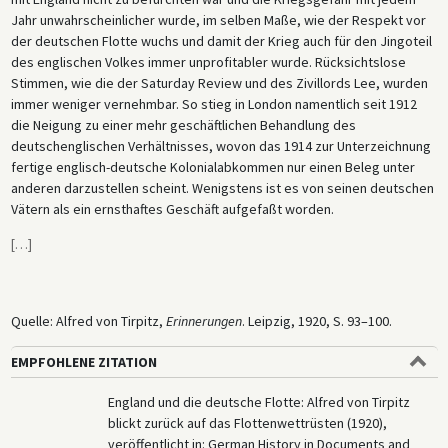
Jahr unwahrscheinlicher wurde, im selben Maße, wie der Respekt vor
der deutschen Flotte wuchs und damit der Krieg auch für den Jingoteil
des englischen Volkes immer unprofitabler wurde. Rücksichtslose
Stimmen, wie die der Saturday Review und des Zivillords Lee, wurden
immer weniger vernehmbar. So stieg in London namentlich seit 1912
die Neigung zu einer mehr geschäftlichen Behandlung des
deutschenglischen Verhältnisses, wovon das 1914 zur Unterzeichnung
fertige englisch-deutsche Kolonialabkommen nur einen Beleg unter
anderen darzustellen scheint. Wenigstens ist es von seinen deutschen
Vätern als ein ernsthaftes Geschäft aufgefaßt worden.
[
…
]
Quelle: Alfred von Tirpitz,
Erinnerungen
. Leipzig, 1920, S. 93–100.
EMPFOHLENE ZITATION
England und die deutsche Flotte: Alfred von Tirpitz
blickt zurück auf das Flottenwettrüsten (1920),
veröffentlicht in: German History in Documents and