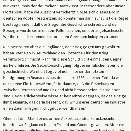
nur Versäumnis der deutschen Staatskunst, insbesondere aber unser
Flottenbau, habe die Aussicht verscherzt. Sollte sich dieses Bild in
deutschen Köpfen festsetzen, so könnte man darin zunächst die Regel
bestätigt finden, daß der Sieger die Geschichte schreibt; und der
Besiegte würde sie in diesem Falle fälschen, um der angelsächsischen
Weltherrschaft in seinem historischen Gewissen huldigen zu können.
Nun bestreiten aber die Engländer, den Krieg gegen uns gewollt zu
haben. Wer also in Deutschland den Flottenbau für den Krieg
verantwortlich macht, kann für diese Schuld nicht einmal den Gegner
ins Feld führen. Die Selbstbezichtigung folgt einer falschen Spur: die
geschichtliche Wahrheit liegt vielmehr in einer der letzten
Kundgebungen Bismarcks aus dem Jahre 1898, zu einer Zeit, da wir
noch keine Flotte besaßen: „Er bedauere, daß die Beziehungen
zwischen Deutschland und England nicht besser seien, als sie eben
sind. Bedauerlicherweise wisse er kein Mittel dagegen, da das einzige
ihm bekannte, das darin besteht, daß wir unserer deutschen Industrie
einen Zaum anlegen, nicht gut verwendbar sei.“
Ohne auf den Stand eines armen Ackerbaulandes zurückzusinken,
konnten wir England nicht zum Freund und Gönner gewinnen. Aber ein
Mittel zu wesentlicher Verbesserung der Beziehungen bestand in der