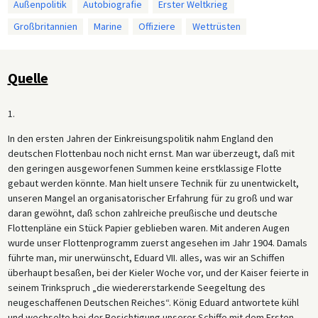
Außenpolitik
Autobiografie
Erster Weltkrieg
Großbritannien
Marine
Offiziere
Wettrüsten
Quelle
1.
In den ersten Jahren der Einkreisungspolitik nahm England den
deutschen Flottenbau noch nicht ernst. Man war überzeugt, daß mit
den geringen ausgeworfenen Summen keine erstklassige Flotte
gebaut werden könnte. Man hielt unsere Technik für zu unentwickelt,
unseren Mangel an organisatorischer Erfahrung für zu groß und war
daran gewöhnt, daß schon zahlreiche preußische und deutsche
Flottenpläne ein Stück Papier geblieben waren. Mit anderen Augen
wurde unser Flottenprogramm zuerst angesehen im Jahr 1904. Damals
führte man, mir unerwünscht, Eduard VII. alles, was wir an Schiffen
überhaupt besaßen, bei der Kieler Woche vor, und der Kaiser feierte in
seinem Trinkspruch „die wiedererstarkende Seegeltung des
neugeschaffenen Deutschen Reiches“. König Eduard antwortete kühl
und wechselte bei der Besichtigung unserer Schiffe mit dem Ersten