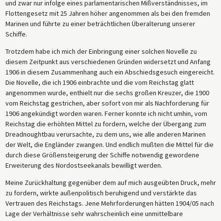
und zwar nur infolge eines parlamentarischen Mißverständnisses, im
Flottengesetz mit 25 Jahren höher angenommen als bei den fremden
Marinen und führte zu einer beträchtlichen Überalterung unserer
Schiffe.
Trotzdem habe ich mich der Einbringung einer solchen Novelle zu
diesem Zeitpunkt aus verschiedenen Gründen widersetzt und Anfang
1906 in diesem Zusammenhang auch ein Abschiedsgesuch eingereicht.
Die Novelle, die ich 1906 einbrachte und die vom Reichstag glatt
angenommen wurde, enthielt nur die sechs großen Kreuzer, die 1900
vom Reichstag gestrichen, aber sofort von mir als Nachforderung für
1906 angekündigt worden waren. Ferner konnte ich nicht umhin, vom
Reichstag die erhöhten Mittel zu fordern, welche der Übergang zum
Dreadnoughtbau verursachte, zu dem uns, wie alle anderen Marinen
der Welt, die Engländer zwangen. Und endlich mußten die Mittel für die
durch diese Größensteigerung der Schiffe notwendig gewordene
Erweiterung des Nordostseekanals bewilligt werden.
Meine Zurückhaltung gegenüber dem auf mich ausgeübten Druck, mehr
zu fordern, wirkte außenpolitisch beruhigend und verstärkte das
Vertrauen des Reichstags. Jene Mehrforderungen hätten 1904/05 nach
Lage der Verhältnisse sehr wahrscheinlich eine unmittelbare