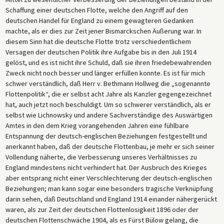
Schaffung einer deutschen Flotte, welche den Angriff auf den
deutschen Handel für England zu einem gewagteren Gedanken
machte, als er dies zur Zeit jener Bismarckschen Äußerung war. In
diesem Sinn hat die deutsche Flotte trotz verschiedentlichem
Versagen der deutschen Politik ihre Aufgabe bis in den Juli 1914
gelöst, und es ist nicht ihre Schuld, daß sie ihren friedebewahrenden
Zweck nicht noch besser und länger erfüllen konnte. Es ist für mich
schwer verständlich, daß Herr v. Bethmann Hollweg die „sogenannte
Flottenpolitik“, die er selbst acht Jahre als Kanzler gegengezeichnet
hat, auch jetzt noch beschuldigt. Um so schwerer verständlich, als er
selbst wie Lichnowsky und andere Sachverständige des Auswärtigen
Amtes in den dem Krieg vorangehenden Jahren eine fühlbare
Entspannung der deutsch-englischen Beziehungen festgestellt und
anerkannt haben, daß der deutsche Flottenbau, je mehr er sich seiner
Vollendung näherte, die Verbesserung unseres Verhältnisses zu
England mindestens nicht verhindert hat. Der Ausbruch des Krieges
aber entsprang nicht einer Verschlechterung der deutsch-englischen
Beziehungen; man kann sogar eine besonders tragische Verknüpfung
darin sehen, daß Deutschland und England 1914 einander nähergerückt
waren, als zur Zeit der deutschen Flottenlosigkeit 1896 oder der
deutschen Flottenschwäche 1904, als es Fürst Bülow gelang, die