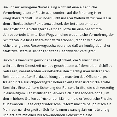
Die von mir erwogene Novelle ging nicht auf eine eigentliche
Vermehrung unserer Flotte aus, sondern auf die Erhöhung ihrer
Kriegsbereitschaft. Ein wunder Punkt unserer Wehrkraft zur See lag in
dem allherbstlichen Rekrutenwechsel, der bei unserer kurzen
Dienstpflicht die Schlagfertigkeit der Flotte für eine bestimmte
Jahresperiode lähmte. Den Weg, um ohne wesentliche Vermehrung der
Schiffszahl die Kriegsbereitschaft zu erhöhen, fanden wir in der
Aktivierung eines Reservegeschwaders, so daß wir künftig über drei
statt zwei stets in Dienst gehaltene Geschwader verfügten.
Durch die hierdurch gewonnene Möglichkeit, die Mannschaften
während ihrer Dienstzeit nahezu geschlossen auf demselben Schiff zu
belassen, vereinfachten wir nebenbei den mächtig überanstrengten
Betrieb der bloßen Bordausbildung und machten das Offizierkorps
freier für die zurückgedrängten höheren Aufgaben und für die große
Seefahrt. Eine stärkere Schonung der Personalkräfte, die sich vorzeitig
in einseitigem Dienst aufrieben, erwies sich insbesondere nötig, um
den in höhere Stellen aufrückenden Männern die erforderliche Frische
zu bewahren. Diese organisatorische Reform machte baupolitisch ein
Mehr von nur drei großen Schiffen binnen zwanzig Jahren notwendig
und erzielte mit einer verschwindenden Geldsumme eine