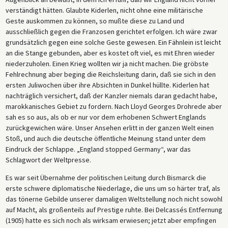
verständigt hätten. Glaubte Kiderlen, nicht ohne eine militärische
Geste auskommen zu können, so mußte diese zu Land und
ausschließlich gegen die Franzosen gerichtet erfolgen. Ich wäre zwar
grundsätzlich gegen eine solche Geste gewesen. Ein Fähnlein ist leicht
an die Stange gebunden, aber es kostet oft viel, es mit Ehren wieder
niederzuholen. Einen Krieg wollten wir ja nicht machen. Die gröbste
Fehlrechnung aber beging die Reichsleitung darin, daß sie sich in den
ersten Juliwochen über ihre Absichten in Dunkel hüllte. Kiderlen hat
nachträglich versichert, daß der Kanzler niemals daran gedacht habe,
marokkanisches Gebiet zu fordern. Nach Lloyd Georges Drohrede aber
sah es so aus, als ob er nur vor dem erhobenen Schwert Englands
zurückgewichen wäre. Unser Ansehen erlitt in der ganzen Welt einen
Stoß, und auch die deutsche öffentliche Meinung stand unter dem
Eindruck der Schlappe. „England stopped Germany“, war das
Schlagwort der Weltpresse.
Es war seit Übernahme der politischen Leitung durch Bismarck die
erste schwere diplomatische Niederlage, die uns um so härter traf, als
das tönerne Gebilde unserer damaligen Weltstellung noch nicht sowohl
auf Macht, als großenteils auf Prestige ruhte. Bei Delcassés Entfernung
(1905) hatte es sich noch als wirksam erwiesen; jetzt aber empfingen