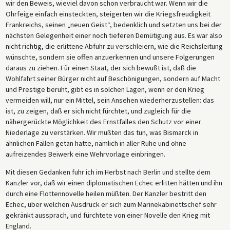
wir den Beweis, wieviel davon schon verbraucht war. Wenn wir die
Ohrfeige einfach einsteckten, steigerten wir die Kriegsfreudigkeit
Frankreichs, seinen „neuen Geist“, bedenklich und setzten uns bei der
nächsten Gelegenheit einer noch tieferen Demütigung aus. Es war also
nicht richtig, die erlittene Abfuhr zu verschleiern, wie die Reichsleitung
wünschte, sondern sie offen anzuerkennen und unsere Folgerungen
daraus zu ziehen. Für einen Staat, der sich bewußt ist, daß die
Wohlfahrt seiner Bürger nicht auf Beschönigungen, sondern auf Macht
und Prestige beruht, gibt es in solchen Lagen, wenn er den Krieg
vermeiden will, nur ein Mittel, sein Ansehen wiederherzustellen: das
ist, zu zeigen, daß er sich nicht fürchtet, und zugleich für die
nähergerückte Möglichkeit des Ernstfalles den Schutz vor einer
Niederlage zu verstärken. Wir mußten das tun, was Bismarck in
ähnlichen Fällen getan hatte, nämlich in aller Ruhe und ohne
aufreizendes Beiwerk eine Wehrvorlage einbringen.
Mit diesen Gedanken fuhr ich im Herbst nach Berlin und stellte dem
Kanzler vor, daß wir einen diplomatischen Echec erlitten hätten und ihn
durch eine Flottennovelle heilen müßten. Der Kanzler bestritt den
Echec, über welchen Ausdruck er sich zum Marinekabinettschef sehr
gekränkt aussprach, und fürchtete von einer Novelle den Krieg mit
England.