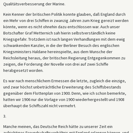
Qualitätsverbesserung der Marine.
Kein Kenner der britischen Politik konnte glauben, daß England durch
ein Mehr von drei Schiffen in zwanzig Jahren zum Krieg gereizt werden
könnte, wenn es nicht ohnehin dazu entschlossen war. Auch unser
Botschafter Graf Metternich sah hierin selbstverständlich keine
Kriegsgefahr. Trotzdem ist nach langen Verhandlungen mit dem ewig
schwankenden Kanzler, in die der Berliner Besuch des englischen
Kriegsministers Haldane hereinspielte, aus dem Wunsche der
Reichsleitung heraus, der britischen Regierung Entgegenkommen zu
zeigen, die Forderung der Novelle von drei auf zwei Schiffe
herabgesetzt worden.
Es war nach menschlichem Ermessen die letzte, zugleich die einzige,
und zwar höchst unbeträchtliche Erweiterung des Schiffsbestands
gegenüber dem Flottenplan von 1900. Denn, wie ich schon bemerkte,
hatten wir 1906 nur die Vorlage von 1900 wiederhergestellt und 1908
überhaupt die Schiffszahl nicht vermehrt.
3.
Manche meinen, das Deutsche Reich hätte zu unserer Zeit ein
aufrichtiges Freundschaftsverhältnis mit England erlangen können, und