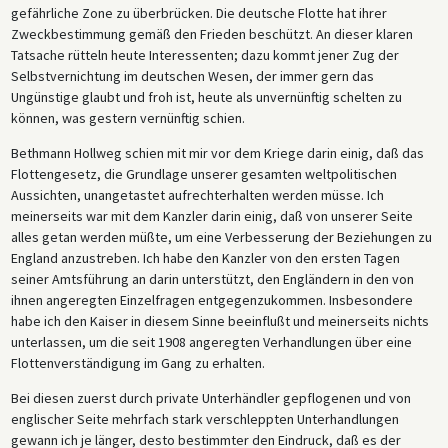
gefährliche Zone zu überbrücken. Die deutsche Flotte hat ihrer
Zweckbestimmung gemäß den Frieden beschützt. An dieser klaren
Tatsache rütteln heute Interessenten; dazu kommt jener Zug der
Selbstvernichtung im deutschen Wesen, der immer gern das
Ungünstige glaubt und froh ist, heute als unvernünftig schelten zu
können, was gestern vernünftig schien.
Bethmann Hollweg schien mit mir vor dem Kriege darin einig, daß das
Flottengesetz, die Grundlage unserer gesamten weltpolitischen
Aussichten, unangetastet aufrechterhalten werden müsse. Ich
meinerseits war mit dem Kanzler darin einig, daß von unserer Seite
alles getan werden müßte, um eine Verbesserung der Beziehungen zu
England anzustreben. Ich habe den Kanzler von den ersten Tagen
seiner Amtsführung an darin unterstützt, den Engländern in den von
ihnen angeregten Einzelfragen entgegenzukommen. Insbesondere
habe ich den Kaiser in diesem Sinne beeinflußt und meinerseits nichts
unterlassen, um die seit 1908 angeregten Verhandlungen über eine
Flottenverständigung im Gang zu erhalten.
Bei diesen zuerst durch private Unterhändler gepflogenen und von
englischer Seite mehrfach stark verschleppten Unterhandlungen
gewann ich je länger, desto bestimmter den Eindruck, daß es der