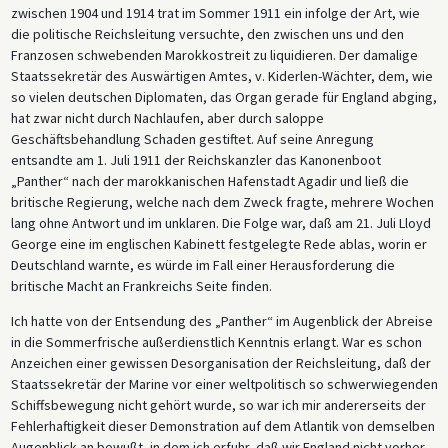
zwischen 1904 und 1914 trat im Sommer 1911 ein infolge der Art, wie
die politische Reichsleitung versuchte, den zwischen uns und den
Franzosen schwebenden Marokkostreit zu liquidieren. Der damalige
Staatssekretär des Auswärtigen Amtes, v. Kiderlen-Wächter, dem, wie
so vielen deutschen Diplomaten, das Organ gerade für England abging,
hat zwar nicht durch Nachlaufen, aber durch saloppe
Geschäftsbehandlung Schaden gestiftet. Auf seine Anregung
entsandte am 1. Juli 1911 der Reichskanzler das Kanonenboot
„Panther“ nach der marokkanischen Hafenstadt Agadir und ließ die
britische Regierung, welche nach dem Zweck fragte, mehrere Wochen
lang ohne Antwort und im unklaren. Die Folge war, daß am 21. Juli Lloyd
George eine im englischen Kabinett festgelegte Rede ablas, worin er
Deutschland warnte, es würde im Fall einer Herausforderung die
britische Macht an Frankreichs Seite finden.
Ich hatte von der Entsendung des „Panther“ im Augenblick der Abreise
in die Sommerfrische außerdienstlich Kenntnis erlangt. War es schon
Anzeichen einer gewissen Desorganisation der Reichsleitung, daß der
Staatssekretär der Marine vor einer weltpolitisch so schwerwiegenden
Schiffsbewegung nicht gehört wurde, so war ich mir andererseits der
Fehlerhaftigkeit dieser Demonstration auf dem Atlantik von demselben
Augenblick an bewußt, in dem ich erfuhr, daß wir England nicht vorher