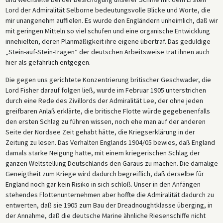
Lord der Admiralität Selborne bedeutungsvolle Blicke und Worte, die
mir unangenehm auffielen. Es wurde den Engländern unheimlich, daß wir
mit geringen Mitteln so viel schufen und eine organische Entwicklung
innehielten, deren Planmäßigkeit ihre eigene übertraf. Das geduldige
„Stein-auf-Stein-Tragen“ der deutschen Arbeitsweise trat ihnen auch
hier als gefährlich entgegen.
Die gegen uns gerichtete Konzentrierung britischer Geschwader, die
Lord Fisher darauf folgen ließ, wurde im Februar 1905 unterstrichen
durch eine Rede des Zivillords der Admiralität Lee, der ohne jeden
greifbaren Anlaß erklärte, die britische Flotte würde gegebenenfalls
den ersten Schlag zu führen wissen, noch ehe man auf der anderen
Seite der Nordsee Zeit gehabt hätte, die Kriegserklärung in der
Zeitung zu lesen. Das Verhalten Englands 1904/05 bewies, daß England
damals starke Neigung hatte, mit einem kriegerischen Schlag der
ganzen Weltstellung Deutschlands den Garaus zu machen. Die damalige
Geneigtheit zum Kriege wird dadurch begreiflich, daß derselbe für
England noch gar kein Risiko in sich schloß. Unser in den Anfängen
stehendes Flottenunternehmen aber hoffte die Admiralität dadurch zu
entwerten, daß sie 1905 zum Bau der Dreadnoughtklasse überging, in
der Annahme, daß die deutsche Marine ähnliche Riesenschiffe nicht