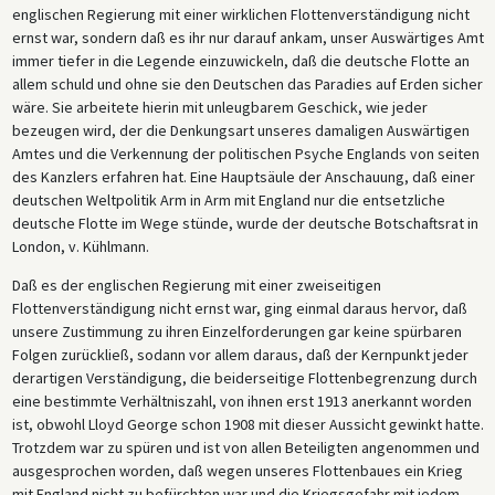
englischen Regierung mit einer wirklichen Flottenverständigung nicht
ernst war, sondern daß es ihr nur darauf ankam, unser Auswärtiges Amt
immer tiefer in die Legende einzuwickeln, daß die deutsche Flotte an
allem schuld und ohne sie den Deutschen das Paradies auf Erden sicher
wäre. Sie arbeitete hierin mit unleugbarem Geschick, wie jeder
bezeugen wird, der die Denkungsart unseres damaligen Auswärtigen
Amtes und die Verkennung der politischen Psyche Englands von seiten
des Kanzlers erfahren hat. Eine Hauptsäule der Anschauung, daß einer
deutschen Weltpolitik Arm in Arm mit England nur die entsetzliche
deutsche Flotte im Wege stünde, wurde der deutsche Botschaftsrat in
London, v. Kühlmann.
Daß es der englischen Regierung mit einer zweiseitigen
Flottenverständigung nicht ernst war, ging einmal daraus hervor, daß
unsere Zustimmung zu ihren Einzelforderungen gar keine spürbaren
Folgen zurückließ, sodann vor allem daraus, daß der Kernpunkt jeder
derartigen Verständigung, die beiderseitige Flottenbegrenzung durch
eine bestimmte Verhältniszahl, von ihnen erst 1913 anerkannt worden
ist, obwohl Lloyd George schon 1908 mit dieser Aussicht gewinkt hatte.
Trotzdem war zu spüren und ist von allen Beteiligten angenommen und
ausgesprochen worden, daß wegen unseres Flottenbaues ein Krieg
mit England nicht zu befürchten war und die Kriegsgefahr mit jedem