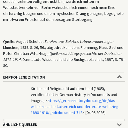
seit Jahrzehnten völlig entrückt bin, würde ich mitten im
Weltstadtverkehr von Berlin wahrscheinlich immer noch mein Knie
ehrfürchtig beugen und einem mystischen Drang genügen, begegnete
mir etwa ein Priester auf dem besagten Sterbegang.
Quelle: August Scholtis,
Ein Herr aus Bolatitz: Lebenserinnerungen
.
München, 1959. S. 26, 56.; abgedruckt in Jens Flemming, Klaus Saul und
Peter-Christian Witt, Hrsg.,
Quellen zur Alltagsgeschichte der Deutschen
1871–1914.
Darmstadt: Wissenschaftliche Buchgesellschaft, 1997, S. 79–
80.
EMPFOHLENE ZITATION
Kirche und Religiosität auf dem Land (1905),
veröffentlicht in: German History in Documents and
Images, <
https://germanhistorydocs.org/de/das-
wilhelminische-kaiserreich-und-der-erste-weltkrieg-
1890-1918/ghdi:document-712
> [04.06.2026].
ÄHNLICHE QUELLEN