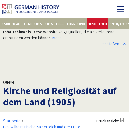
1500–1648
1648–1815
1815–1866
1866–1890
1890–1918
1918/19–1
Inhaltshinweis
: Diese Website zeigt Quellen, die als verletzend
empfunden werden können.
Mehr...
Schließen
✕
Quelle
Kirche und Religiosität auf
dem Land (1905)
Startseite
Druckansicht
Das Wilhelminische Kaiserreich und der Erste