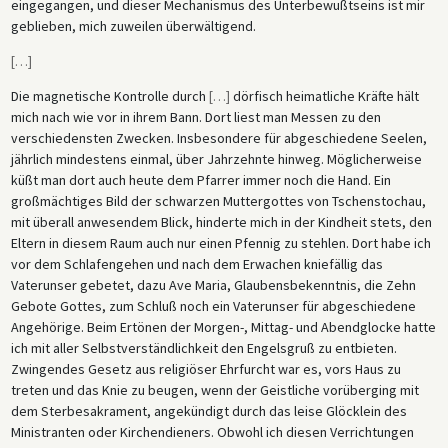
eingegangen, und dieser Mechanismus des Unterbewußtseins ist mir
geblieben, mich zuweilen überwältigend.
[
…
]
Die magnetische Kontrolle durch
[
…
]
dörfisch heimatliche Kräfte hält
mich nach wie vor in ihrem Bann. Dort liest man Messen zu den
verschiedensten Zwecken. Insbesondere für abgeschiedene Seelen,
jährlich mindestens einmal, über Jahrzehnte hinweg. Möglicherweise
küßt man dort auch heute dem Pfarrer immer noch die Hand. Ein
großmächtiges Bild der schwarzen Muttergottes von Tschenstochau,
mit überall anwesendem Blick, hinderte mich in der Kindheit stets, den
Eltern in diesem Raum auch nur einen Pfennig zu stehlen. Dort habe ich
vor dem Schlafengehen und nach dem Erwachen kniefällig das
Vaterunser gebetet, dazu Ave Maria, Glaubensbekenntnis, die Zehn
Gebote Gottes, zum Schluß noch ein Vaterunser für abgeschiedene
Angehörige. Beim Ertönen der Morgen-, Mittag- und Abendglocke hatte
ich mit aller Selbstverständlichkeit den Engelsgruß zu entbieten.
Zwingendes Gesetz aus religiöser Ehrfurcht war es, vors Haus zu
treten und das Knie zu beugen, wenn der Geistliche vorüberging mit
dem Sterbesakrament, angekündigt durch das leise Glöcklein des
Ministranten oder Kirchendieners. Obwohl ich diesen Verrichtungen