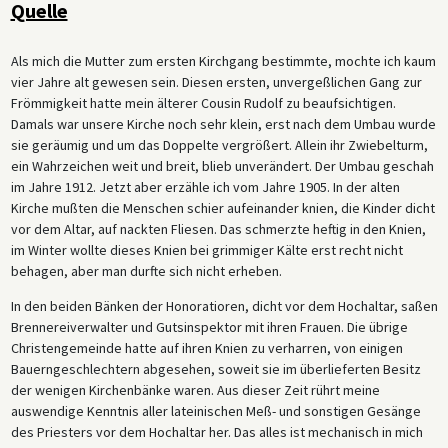
Quelle
Als mich die Mutter zum ersten Kirchgang bestimmte, mochte ich kaum
vier Jahre alt gewesen sein. Diesen ersten, unvergeßlichen Gang zur
Frömmigkeit hatte mein älterer Cousin Rudolf zu beaufsichtigen.
Damals war unsere Kirche noch sehr klein, erst nach dem Umbau wurde
sie geräumig und um das Doppelte vergrößert. Allein ihr Zwiebelturm,
ein Wahrzeichen weit und breit, blieb unverändert. Der Umbau geschah
im Jahre 1912. Jetzt aber erzähle ich vom Jahre 1905. In der alten
Kirche mußten die Menschen schier aufeinander knien, die Kinder dicht
vor dem Altar, auf nackten Fliesen. Das schmerzte heftig in den Knien,
im Winter wollte dieses Knien bei grimmiger Kälte erst recht nicht
behagen, aber man durfte sich nicht erheben.
In den beiden Bänken der Honoratioren, dicht vor dem Hochaltar, saßen
Brennereiverwalter und Gutsinspektor mit ihren Frauen. Die übrige
Christengemeinde hatte auf ihren Knien zu verharren, von einigen
Bauerngeschlechtern abgesehen, soweit sie im überlieferten Besitz
der wenigen Kirchenbänke waren. Aus dieser Zeit rührt meine
auswendige Kenntnis aller lateinischen Meß- und sonstigen Gesänge
des Priesters vor dem Hochaltar her. Das alles ist mechanisch in mich