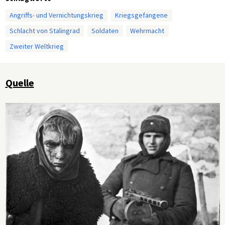
Angriffs- und Vernichtungskrieg
Kriegsgefangene
Schlacht von Stalingrad
Soldaten
Wehrmacht
Zweiter Weltkrieg
Quelle