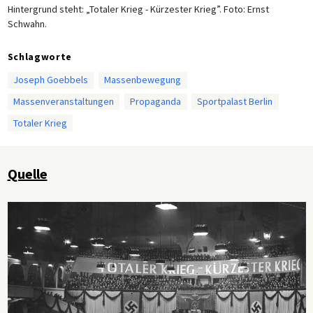
Hintergrund steht: „Totaler Krieg - Kürzester Krieg”. Foto: Ernst
Schwahn.
Schlagworte
Joseph Goebbels
Massenbewegung
Massenveranstaltungen
Propaganda
Sportpalast Berlin
Totaler Krieg
Quelle