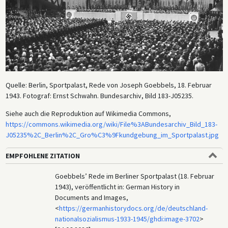
Quelle: Berlin, Sportpalast, Rede von Joseph Goebbels, 18. Februar
1943. Fotograf: Ernst Schwahn. Bundesarchiv, Bild 183-J05235.
Siehe auch die Reproduktion auf Wikimedia Commons,
https://commons.wikimedia.org/wiki/File%3ABundesarchiv_Bild_183-
J05235%2C_Berlin%2C_Gro%C3%9Fkundgebung_im_Sportpalast.jpg
EMPFOHLENE ZITATION
Goebbels’ Rede im Berliner Sportpalast (18. Februar
1943), veröffentlicht in: German History in
Documents and Images,
<
https://germanhistorydocs.org/de/deutschland-
nationalsozialismus-1933-1945/ghdi:image-3702
>