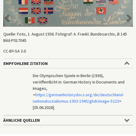
Zurüc
Weite
k
r
Quelle: Foto, 1. August 1936. Fotograf: A. Frankl. Bundesarchiv, B 145
Bild-P017045
CC-BY-SA 3.0
EMPFOHLENE ZITATION
Die Olympischen Spiele in Berlin (1936),
veröffentlicht in: German History in Documents and
Images,
<
https://germanhistorydocs.org/de/deutschland-
nationalsozialismus-1933-1945/ghdi:image-5223
>
[05.06.2026].
ÄHNLICHE QUELLEN