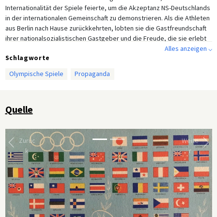
Internationalität der Spiele feierte, um die Akzeptanz NS-Deutschlands
in der internationalen Gemeinschaft zu demonstrieren. Als die Athleten
aus Berlin nach Hause zurückkehrten, lobten sie die Gastfreundschaft
ihrer nationalsozialistischen Gastgeber und die Freude, die sie erlebt
hatten. Die Olympischen Spiele, eine Veranstaltung, welche existiert,
Alles anzeigen ⌵
Schlagworte
um körperliche Leistungsfähigkeit zu demonstrieren, dienten als
perfekter Propagandamoment für das NS-Regime, das unterdessen
Olympische Spiele
Propaganda
seine Kriegsvorbereitungen vorantrieb.
Quelle
Zurüc
Weite
k
r