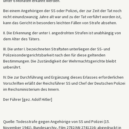
unter 6 Monaten erkannt werden.
Bei einem Angehörigen der SS oder Polizei, der zur Zeit der Tat noch
nicht einundzwanzig Jahre alt war und zu der Tat verführt worden ist,
kann das Gericht in besonders leichten Fällen von Strafe absehen.
II. Die Erkennung der unter I. angedrohten Strafen ist unabhängig von
dem Alter des Täters.
III. Die unter I. bezeichneten Straftaten unterliegen der SS- und
Polizeisondergerichtsbarkeit nach den für diese geltenden
Bestimmungen. Die Zuständigkeit der Wehrmachtsgerichte bleibt
unberührt.
IV. Die zur Durchführung und Ergänzung dieses Erlasses erforderlichen
Vorschriften erläßt der Reichsführer SS und Chef der Deutschen Polizei
im Reichsministerium des Innern.
Der Führer [gez. Adolf Hitler]
Quelle: Todesstrafe gegen Angehörige von SS und Polizei (15.
November 1941), Bundesarchiv, Film 2782/AN 2741216; abgedruckt in