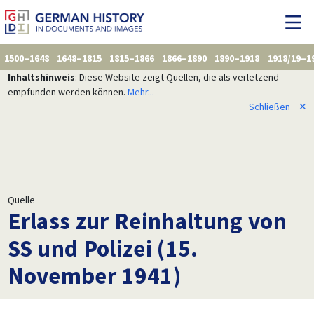
1500–1648
1648–1815
1815–1866
1866–1890
1890–1918
1918/19–1
Inhaltshinweis
: Diese Website zeigt Quellen, die als verletzend
empfunden werden können.
Mehr...
Schließen
✕
Quelle
Erlass zur Reinhaltung von
SS und Polizei (15.
November 1941)