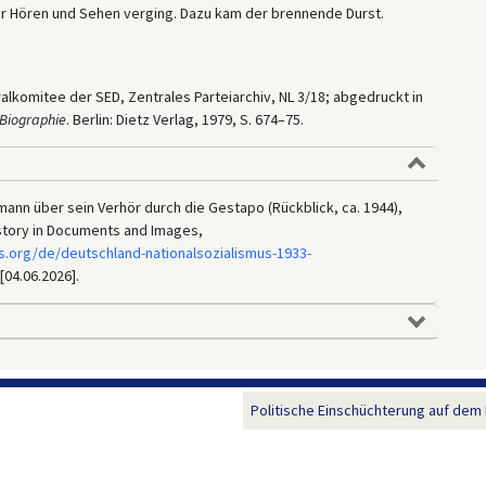
r Hören und Sehen verging. Dazu kam der brennende Durst.
ralkomitee der SED, Zentrales Parteiarchiv, NL 3/18; abgedruckt in
 Biographie
. Berlin: Dietz Verlag, 1979, S. 674–75.
ann über sein Verhör durch die Gestapo (Rückblick, ca. 1944),
istory in Documents and Images,
s.org/de/deutschland-nationalsozialismus-1933-
[04.06.2026].
Politische Einschüchterung auf dem 