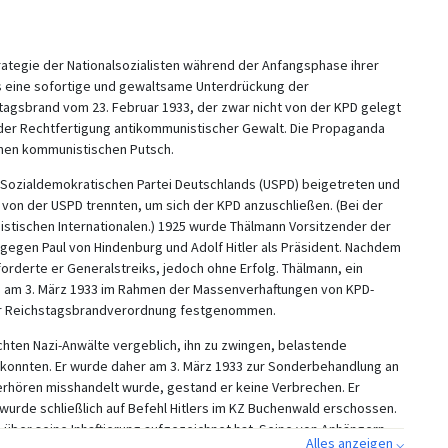
trategie der Nationalsozialisten während der Anfangsphase ihrer
s eine sofortige und gewaltsame Unterdrückung der
tagsbrand vom 23. Februar 1933, der zwar nicht von der KPD gelegt
 der Rechtfertigung antikommunistischer Gewalt. Die Propaganda
inen kommunistischen Putsch.
 Sozialdemokratischen Partei Deutschlands (USPD) beigetreten und
 von der USPD trennten, um sich der KPD anzuschließen. (Bei der
istischen Internationalen.) 1925 wurde Thälmann Vorsitzender der
gegen Paul von Hindenburg und Adolf Hitler als Präsident. Nachdem
orderte er Generalstreiks, jedoch ohne Erfolg. Thälmann, ein
de am 3. März 1933 im Rahmen der Massenverhaftungen von KPD-
 der Reichstagsbrandverordnung festgenommen.
hten Nazi-Anwälte vergeblich, ihn zu zwingen, belastende
onnten. Er wurde daher am 3. März 1933 zur Sonderbehandlung an
rhören misshandelt wurde, gestand er keine Verbrechen. Er
 wurde schließlich auf Befehl Hitlers im KZ Buchenwald erschossen.
n über seine Inhaftierung aufgezeichnet hat. Seine von Anhängern
Alles anzeigen ⌵