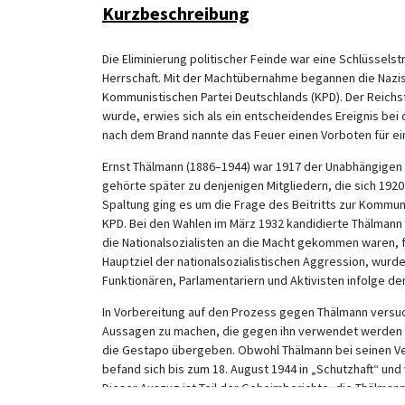
Kurzbeschreibung
Die Eliminierung politischer Feinde war eine Schlüssels
Herrschaft. Mit der Machtübernahme begannen die Nazi
Kommunistischen Partei Deutschlands (KPD). Der Reichs
wurde, erwies sich als ein entscheidendes Ereignis bei
nach dem Brand nannte das Feuer einen Vorboten für e
Ernst Thälmann (1886–1944) war 1917 der Unabhängigen
gehörte später zu denjenigen Mitgliedern, die sich 1920
Spaltung ging es um die Frage des Beitritts zur Kommun
KPD. Bei den Wahlen im März 1932 kandidierte Thälmann 
die Nationalsozialisten an die Macht gekommen waren, f
Hauptziel der nationalsozialistischen Aggression, wur
Funktionären, Parlamentariern und Aktivisten infolge
In Vorbereitung auf den Prozess gegen Thälmann versuc
Aussagen zu machen, die gegen ihn verwendet werden k
die Gestapo übergeben. Obwohl Thälmann bei seinen Ve
befand sich bis zum 18. August 1944 in „Schutzhaft“ und
Dieser Auszug ist Teil der Geheimberichte, die Thälman