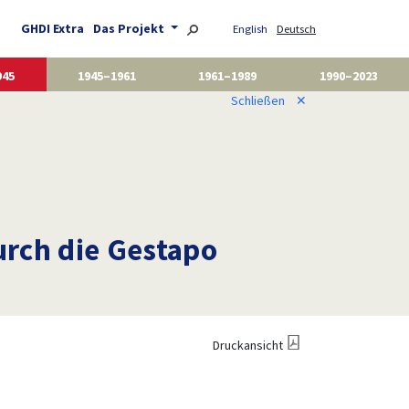
GHDI Extra
Das Projekt
English
Deutsch
945
1945–1961
1961–1989
1990–2023
Schließen
✕
urch die Gestapo
Druckansicht