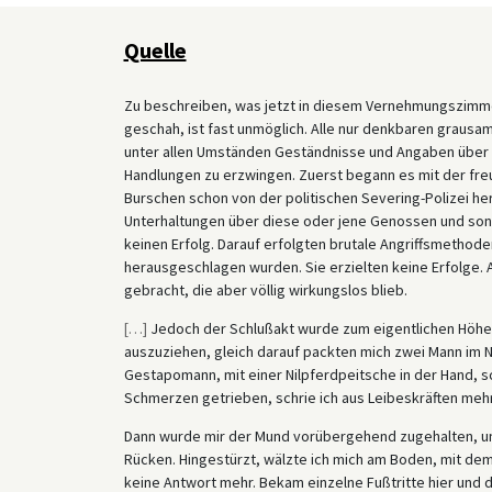
herausgeschmuggelten Notizen liefern einige Beispiele
Argumentation und das, was Thälmann als „freundschaf
Quelle
brutale Folter.
Zu beschreiben, was jetzt in diesem Vernehmungszimmer 
geschah, ist fast unmöglich. Alle nur denkbaren grau
unter allen Umständen Geständnisse und Angaben über 
Handlungen zu erzwingen. Zuerst begann es mit der fre
Burschen schon von der politischen Severing-Polizei he
Unterhaltungen über diese oder jene Genossen und sons
keinen Erfolg. Darauf erfolgten brutale Angriffsmethode
herausgeschlagen wurden. Sie erzielten keine Erfolge.
gebracht, die aber völlig wirkungslos blieb.
[
…
]
Jedoch der Schlußakt wurde zum eigentlichen Höhep
auszuziehen, gleich darauf packten mich zwei Mann im N
Gestapomann, mit einer Nilpferdpeitsche in der Hand, s
Schmerzen getrieben, schrie ich aus Leibeskräften mehr
Dann wurde mir der Mund vorübergehend zugehalten, un
Rücken. Hingestürzt, wälzte ich mich am Boden, mit de
keine Antwort mehr. Bekam einzelne Fußtritte hier und 