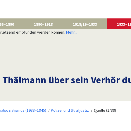
66–1890
1890–1918
1918/19–1933
1933–1
 verletzend empfunden werden können.
Mehr...
 Thälmann über sein Verhör d
nalsozialismus (1933–1945)
Polizei und Strafjustiz
Quelle (1/39)