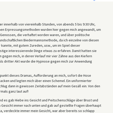
 für Gestapo-Verhörtechniken: die Anwendung vermeintlicher
tliche Biedermannsmethode“ beschreibt, aber auch Erpressung und
innerhalb von viereinhalb Stunden, von abends 5 bis 9:30 Uhr,
samen Erpressungsmethoden wurden hier gegen mich angewandt, um
Genossen, die verhaftet worden waren, und über politische
undschaftlichen Biedermannsmethode, da ich einzelne von diesen
r kannte, mit gutem Zureden, usw., um im Spiel dieser
tige interessierende Dinge etwas zu erfahren. Damit hatten sie
n gegen mich, in deren Verlauf mir vier Zähne aus den Kiefern
 Als dritter Akt wurde die Hypnose gegen mich zur Anwendung
unkt dieses Dramas, Aufforderung an mich, sofort die Hose
acken und legten mich über einen Schemel. Ein uniformierter
chlug dann in gewissen Zeitabständen auf mein Gesäß ein. Von den
mals ganz laut auf!
d es gab Hiebe ins Gesicht und Peitschenschläge über Brust und
m Gesicht immer nach unten und gab auf gestellte Fragen überhaupt
da, verdeckte immer mein Gesicht, war aber bereits so schlapp