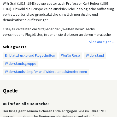
Willi Graf (1918–1943) sowie später auch Professor Kurt Huber (1893–
1943). Obwohl die Gruppe keine ausdrückliche ideologische Auffassung
vertrat, verband sie grundsätzliche christlich-moralische und
demokratische Auffassungen.
1942/43 verteilten die Mitglieder der „Weißen Rose“ sechs
verschiedene Flugblätter, in denen sie die Leser an deren moralische
Verpflichtungen erinnerten, zum Widerstand gegen die NS-Diktatur
Alles anzeigen ⌵
aufriefen und das Ende des Krieges forderten. Während die ersten vier
Schlagworte
Flugblätter nur an einen kleinen Kreis von hauptsächlich Münchener
Einblattdrucke und Flugschriften
Weiße Rose
Widerstand
Akademikern verteilt wurden, fand das nachfolgende fünfte Blatt (s.
unten) in tausendfacher Auflage seinen Weg in mehrere Städte
Widerstandsgruppe
Süddeutschlands. Verfasst von Hans Scholl, Schmorell und Probst und
Widerstandskämpfer und Widerstandskämpferinnen
adressiert an alle Deutsche, mahnte es, dass Mitschuld an NS-
Verbrechen nur durch aktiven Widerstand vermieden werden könne.
Bei der Verteilung des sechsten und letzten Flugblatts am 18. Februar
Quelle
1943 wurde Sophie Scholl vom Hausmeister der Ludwig-Maximilians-
Universität beobachtet. Die Gestapo verhaftete die Geschwister Scholl
Aufruf an alle Deutsche!
sowie Christoph Probst. Alle drei wurden am 22. Februar vom
Volksgerichtshof zum Tode verurteilt und am gleichen Tag durch das
Der Krieg geht seinem sicheren Ende entgegen. Wie im Jahre 1918
Fallbeil hingerichtet. Schmorell wurde am 24. Februar 1943 verhaftet
versucht die deutsche Regierung alle Aufmerksamkeit auf die