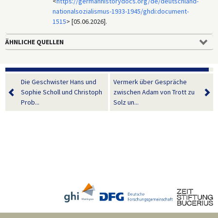
<
https://germanhistorydocs.org/de/deutschland-
nationalsozialismus-1933-1945/ghdi:document-
1515
> [05.06.2026].
ÄHNLICHE QUELLEN
Die Geschwister Hans und
Vermerk über Gespräche
Sophie Scholl und Christoph
zwischen Adam von Trott zu
Prob...
Solz un...