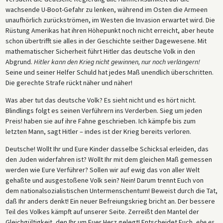
und am 19. April zum Tode verurteilt. Zusammen mit Huber wurde er am
wachsende U-Boot-Gefahr zu lenken, während im Osten die Armeen
13. Juli des Jahres hingerichtet. Graf wurde am 12. Oktober 1943
unaufhörlich zurückströmen, im Westen die Invasion erwartet wird. Die
hingerichtet.
Rüstung Amerikas hat ihren Höhepunkt noch nicht erreicht, aber heute
schon übertrifft sie alles in der Geschichte seither Dagewesene. Mit
mathematischer Sicherheit führt Hitler das deutsche Volk in den
Abgrund.
Hitler kann den Krieg nicht gewinnen, nur noch verlängern!
Seine und seiner Helfer Schuld hat jedes Maß unendlich überschritten.
Die gerechte Strafe rückt näher und näher!
Was aber tut das deutsche Volk? Es sieht nicht und es hört nicht.
Blindlings folgt es seinen Verführern ins Verderben. Sieg um jeden
Preis! haben sie auf ihre Fahne geschrieben. Ich kämpfe bis zum
letzten Mann, sagt Hitler – indes ist der Krieg bereits verloren.
Deutsche! Wollt Ihr und Eure Kinder dasselbe Schicksal erleiden, das
den Juden widerfahren ist? Wollt Ihr mit dem gleichen Maß gemessen
werden wie Eure Verführer? Sollen wir auf ewig das von aller Welt
gehaßte und ausgestoßene Volk sein? Nein! Darum trennt Euch von
dem nationalsozialistischen Untermenschentum! Beweist durch die Tat,
daß Ihr anders denkt! Ein neuer Befreiungskrieg bricht an. Der bessere
Teil des Volkes kämpft auf unserer Seite. Zerreißt den Mantel der
Gleichgültigkeit, den Ihr um Euer Herz gelegt! Entscheidet Euch,
ehe es