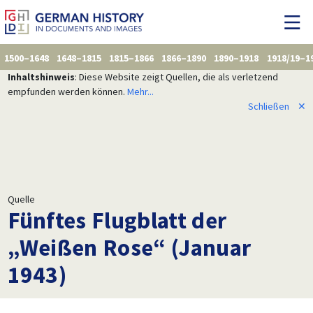
1500–1648
1648–1815
1815–1866
1866–1890
1890–1918
1918/19–1
Inhaltshinweis
: Diese Website zeigt Quellen, die als verletzend
empfunden werden können.
Mehr...
Schließen
✕
Quelle
Fünftes Flugblatt der
„Weißen Rose“ (Januar
1943)