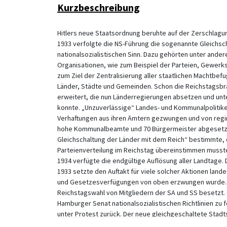
Kurzbeschreibung
Hitlers neue Staatsordnung beruhte auf der Zerschlagu
1933 verfolgte die NS-Führung die sogenannte Gleichsch
nationalsozialistischen Sinn. Dazu gehörten unter ander
Organisationen, wie zum Beispiel der Parteien, Gewerk
zum Ziel der Zentralisierung aller staatlichen Machtb
Länder, Städte und Gemeinden. Schon die Reichstagsbra
erweitert, die nun Länderregierungen absetzen und unt
konnte. „Unzuverlässige“ Landes- und Kommunalpolitik
Verhaftungen aus ihren Ämtern gezwungen und von regim
hohe Kommunalbeamte und 70 Bürgermeister abgesetzt 
Gleichschaltung der Länder mit dem Reich“ bestimmte, 
Parteienverteilung im Reichstag übereinstimmen musst
1934 verfügte die endgültige Auflösung aller Landtage.
1933 setzte den Auftakt für viele solcher Aktionen land
und Gesetzesverfügungen von oben erzwungen wurde. 
Reichstagswahl von Mitgliedern der SA und SS besetzt.
Hamburger Senat nationalsozialistischen Richtlinien zu 
unter Protest zurück. Der neue gleichgeschaltete Stadts
DNVP und 2 Mitgliedern des Stahlhelms zusammen. Foto