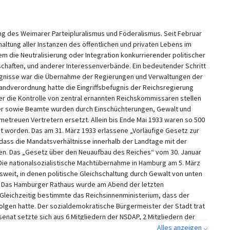
ng des Weimarer Parteipluralismus und Föderalismus. Seit Februar
altung aller Instanzen des öffentlichen und privaten Lebens im
em die Neutralisierung oder Integration konkurrierender politischer
schaften, und anderer Interessenverbände. Ein bedeutender Schritt
efugnisse war die Übernahme der Regierungen und Verwaltungen der
ndverordnung hatte die Eingriffsbefugnis der Reichsregierung
er die Kontrolle von zentral ernannten Reichskommissaren stellen
er sowie Beamte wurden durch Einschüchterungen, Gewalt und
etreuen Vertretern ersetzt. Allein bis Ende Mai 1933 waren so 500
worden. Das am 31. März 1933 erlassene „Vorläufige Gesetz zur
dass die Mandatsverhältnisse innerhalb der Landtage mit der
en. Das „Gesetz über den Neuaufbau des Reiches“ vom 30. Januar
 Die nationalsozialistische Machtübernahme in Hamburg am 5. März
esweit, in denen politische Gleichschaltung durch Gewalt von unten
Das Hamburger Rathaus wurde am Abend der letzten
 Gleichzeitig bestimmte das Reichsinnenministerium, dass der
folgen hatte. Der sozialdemokratische Bürgermeister der Stadt trat
enat setzte sich aus 6 Mitgliedern der NSDAP, 2 Mitgliedern der
 von Joseph Schorer.
Alles anzeigen ⌵