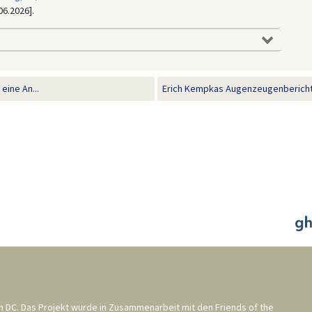
06.2026].
eine An...
Erich Kempkas Augenzeugenbericht üb
n DC
. Das Projekt wurde in Zusammenarbeit mit den
Friends of the