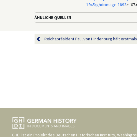
1945/ghdi:image-1892
> [07.
ÄHNLICHE QUELLEN
Reichspräsident Paul von Hindenburg hält erstmals 
GHDI ist ein Projekt des
Deutschen Historischen Instituts, Washingto