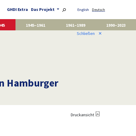
GHDI Extra
Das Projekt
English
Deutsch
945
1945–1961
1961–1989
1990–2023
Schließen
✕
ten Hamburger
Druckansicht