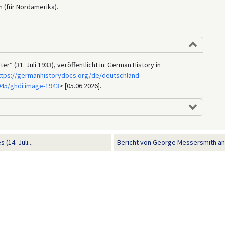
 (für Nordamerika).
r“ (31. Juli 1933), veröffentlicht in: German History in
ttps://germanhistorydocs.org/de/deutschland-
945/ghdi:image-1943
> [05.06.2026].
14. Juli...
Bericht von George Messersmith an 