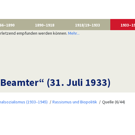
66–1890
1890–1918
1918/19–1933
1933–1
 verletzend empfunden werden können.
Mehr...
 Beamter“ (31. Juli 1933)
nalsozialismus (1933–1945)
Rassismus und Biopolitik
Quelle (6/44)