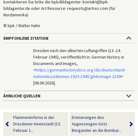
kontaktieren Sie bitte die bpk-Bildagentur: kontakt@bpk-
bildagentur.de oder Art Resource: requests@artres.com (für
Nordamerika)
© bpk / Walter Hahn
EMPFOHLENE ZITATION
Dresden nach den alliierten Luftangriffen (13.-14.
Februar 1945), veröffentlicht in: German History in
Documents and Images,
<
https://germanhistorydocs.org/de/deutschland-
nationalsozialismus-1933-1945/ghdi:image-2109
>
[06.06.2026].
ÄHNLICHE QUELLEN
Flammeninferno in der
Erinnerungen des
Dresdener Innenstadt (13.
Augenzeugen Götz
Februar 1...
Bergander an die Bombar...