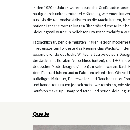
In den 1920er Jahren waren deutsche Großstädte kosmop
häufig durch unkonventionelle Kleidung wie einen kürz
aus. Als die Nationalsozialisten an die Macht kamen, be
nationalistische Vorstellungen über bäuerliche Kultur be
Kleidungsstil wurde in beliebten Frauenzeitschriften wi
Tatsächlich trugen die meisten Frauen jedoch moderne 
Friedenszeiten förderte das Regime das Wachstum der M
expandierende deutsche Wirtschaft zu beweisen. Design
die Jacke mit floralem Verschluss (unten), die 1943 in d
deutscher Modedesigner/innen) zu sehen waren. Nach Kr
dem Fahrrad fuhren und in Fabriken arbeiteten. Offiziel
auffälliges Make-up, Dauerwellen und Rauchen unter Fra
und handelten Frauen jedoch meist weiterhin so, wie sie
Kauf von Make-up, Haarprodukten und neuer Kleidung u
Quelle