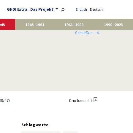
GHDI Extra
Das Projekt
English
Deutsch
945
1945–1961
1961–1989
1990–2023
Schließen
✕
29/47)
Druckansicht
Schlagworte