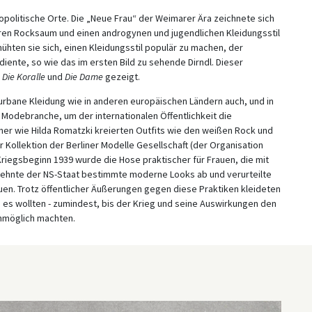
olitische Orte. Die „Neue Frau“ der Weimarer Ära zeichnete sich
eren Rocksaum und einen androgynen und jugendlichen Kleidungsstil
mühten sie sich, einen Kleidungsstil populär zu machen, der
diente, so wie das im ersten Bild zu sehende Dirndl. Dieser
e
Die Koralle
und
Die Dame
gezeigt.
urbane Kleidung wie in anderen europäischen Ländern auch, und in
odebranche, um der internationalen Öffentlichkeit die
er wie Hilda Romatzki kreierten Outfits wie den weißen Rock und
er Kollektion der Berliner Modelle Gesellschaft (der Organisation
iegsbeginn 1939 wurde die Hose praktischer für Frauen, die mit
l lehnte der NS-Staat bestimmte moderne Looks ab und verurteilte
uen. Trotz öffentlicher Äußerungen gegen diese Praktiken kleideten
 es wollten - zumindest, bis der Krieg und seine Auswirkungen den
nmöglich machten.