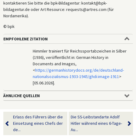
kontaktieren Sie bitte die bpk-Bildagentur: kontakt@bpk-
bildagentur.de oder Art Resource: requests@artres.com (für
Nordamerika).
© bpk
EMPFOHLENE ZITATION
Himmler trainiert für Reichssportabzeichen in Silber
(1936), veröffentlicht in: German History in
Documents and Images,
<
https://germanhistorydocs.org/de/deutschland-
nationalsozialismus-1933-1945/ghdi:image-1911
>
[05.06.2026].
ÄHNLICHE QUELLEN
Erlass des Führers über die
Die SS-Leibstandarte Adolf
Einsetzung eines Chefs der
Hitler während eines 6-Tage-
de...
Au...