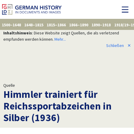
1500–1648
1648–1815
1815–1866
1866–1890
1890–1918
1918/19–1
Inhaltshinweis
: Diese Website zeigt Quellen, die als verletzend
empfunden werden können.
Mehr...
Schließen
✕
Quelle
Himmler trainiert für
Reichssportabzeichen in
Silber (1936)