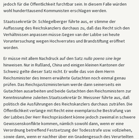
jedoch für die Öffentlichkeit furchtbar sein. In diesem Falle würden
wohl hunderttausend Kommunisten erschlagen werden.
Staatssekretär Dr. Schlegelberger führte aus, er stimme der
Auffassung des Reichskanzlers durchaus zu, daß das Recht sich den
Verhältnissen anpassen müsse.Gegen van der Lubbe sei heute
Voruntersuchung wegen Hochverrates und Brandstiftung eröffnet
worden.
Er müsse mit allem Nachdruck auf den Satz
nulla poena sine lege
hinweisen. Nur in Rußland, China und einigen kleinen Kantonen der
Schweiz gelte dieser Satz nicht. Er wolle das von dem Herrn
Reichsminister des Innern erwähnte Gutachten noch einmal genau
prüfen. Das Reichsjustizministerium werde dann seinerseits ein
Gutachten ausarbeiten und beide Gutachten den Reichsministern zur
Kenntnisnahme zuleiten.Staatssekretär Dr. Meissner führte aus, daß
politisch die Ausführungen des Reichskanzlers durchaus zuträfen. Die
Öffentlichkeit verlange mit Recht eine exemplarische Bestrafung van
der Lubbes.Der Herr Reichspräsident könne jedoch zweimal in schwere
Gewissenskonflikte kommen, nämlich sowohl dann, wenn er eine
Verordnung betreffend Festsetzung der Todesstrafe usw. vollziehen,
sowie dann, wenn er nachher über ein Gnadengesuch des Verurteilten