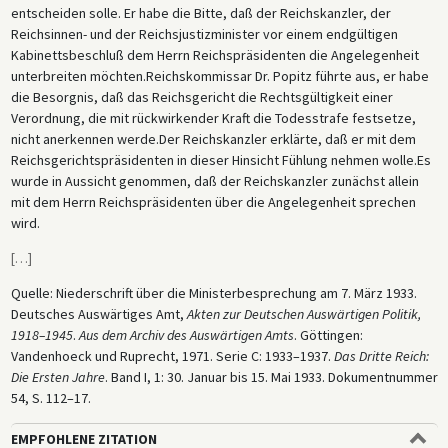
entscheiden solle. Er habe die Bitte, daß der Reichskanzler, der
Reichsinnen- und der Reichsjustizminister vor einem endgültigen
Kabinettsbeschluß dem Herrn Reichspräsidenten die Angelegenheit
unterbreiten möchten.Reichskommissar Dr. Popitz führte aus, er habe
die Besorgnis, daß das Reichsgericht die Rechtsgültigkeit einer
Verordnung, die mit rückwirkender Kraft die Todesstrafe festsetze,
nicht anerkennen werde.Der Reichskanzler erklärte, daß er mit dem
Reichsgerichtspräsidenten in dieser Hinsicht Fühlung nehmen wolle.Es
wurde in Aussicht genommen, daß der Reichskanzler zunächst allein
mit dem Herrn Reichspräsidenten über die Angelegenheit sprechen
wird.
[
…
]
Quelle: Niederschrift über die Ministerbesprechung am 7. März 1933.
Deutsches Auswärtiges Amt,
Akten zur Deutschen Auswärtigen Politik,
1918–1945
.
Aus dem Archiv des Auswärtigen Amts
. Göttingen:
Vandenhoeck und Ruprecht, 1971. Serie C: 1933–1937.
Das Dritte Reich:
Die Ersten Jahre
. Band I, 1: 30. Januar bis 15. Mai 1933. Dokumentnummer
54, S. 112–17.
EMPFOHLENE ZITATION