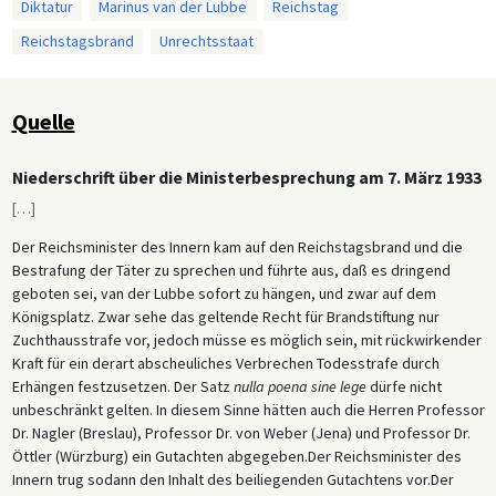
Diktatur
Marinus van der Lubbe
Reichstag
Reichstagsbrand
Unrechtsstaat
Quelle
Niederschrift über die Ministerbesprechung am 7. März 1933
[
…
]
Der Reichsminister des Innern kam auf den Reichstagsbrand und die
Bestrafung der Täter zu sprechen und führte aus, daß es dringend
geboten sei, van der Lubbe sofort zu hängen, und zwar auf dem
Königsplatz. Zwar sehe das geltende Recht für Brandstiftung nur
Zuchthausstrafe vor, jedoch müsse es möglich sein, mit rückwirkender
Kraft für ein derart abscheuliches Verbrechen Todesstrafe durch
Erhängen festzusetzen. Der Satz
nulla poena sine lege
dürfe nicht
unbeschränkt gelten. In diesem Sinne hätten auch die Herren Professor
Dr. Nagler (Breslau), Professor Dr. von Weber (Jena) und Professor Dr.
Öttler (Würzburg) ein Gutachten abgegeben.Der Reichsminister des
Innern trug sodann den Inhalt des beiliegenden Gutachtens vor.Der