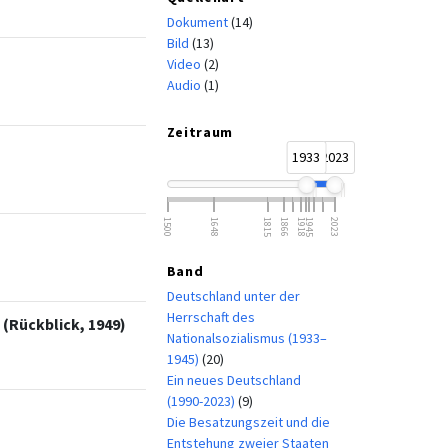
Dokument
(14)
Bild
(13)
Video
(2)
Audio
(1)
Zeitraum
1933
2023
1500
1648
1815
1866
1918
1945
2023
Band
Deutschland unter der
Herrschaft des
 (Rückblick, 1949)
Nationalsozialismus (1933–
1945)
(20)
Ein neues Deutschland
(1990-2023)
(9)
Die Besatzungszeit und die
Entstehung zweier Staaten