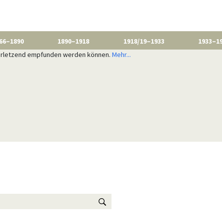
66–1890
1890–1918
1918/19–1933
1933–1
 verletzend empfunden werden können.
Mehr...