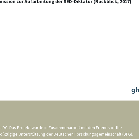
ission zur Aufarbeitung der SED-Diktatur (Rückblick, 2017)
n DC
. Das Projekt wurde in Zusammenarbeit mit den
Friends of the
roßzügige Unterstützung der
Deutschen Forschungsgemeinschaft (DFG)
,