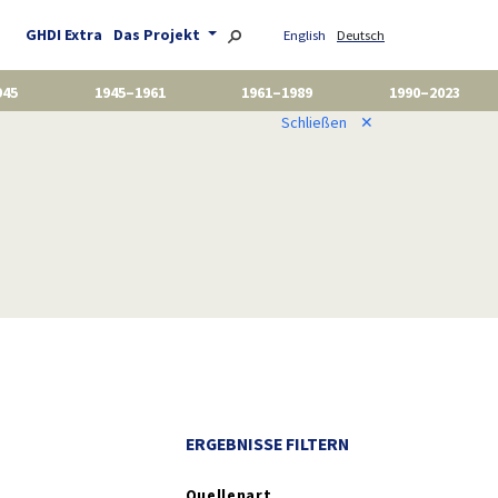
GHDI Extra
Das Projekt
English
Deutsch
945
1945–1961
1961–1989
1990–2023
Schließen
✕
ERGEBNISSE FILTERN
Quellenart