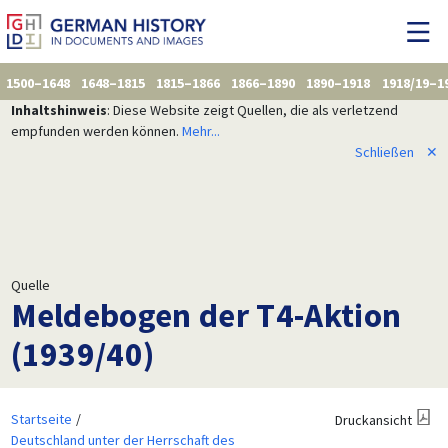
1500–1648
1648–1815
1815–1866
1866–1890
1890–1918
1918/19–1
Inhaltshinweis
: Diese Website zeigt Quellen, die als verletzend
empfunden werden können.
Mehr...
Schließen
✕
Quelle
Meldebogen der T4-Aktion
(1939/40)
Startseite
Druckansicht
Deutschland unter der Herrschaft des