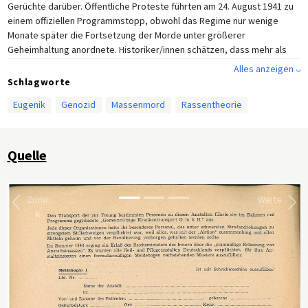
Gerüchte darüber. Öffentliche Proteste führten am 24. August 1941 zu
einem offiziellen Programmstopp, obwohl das Regime nur wenige
Monate später die Fortsetzung der Morde unter größerer
Geheimhaltung anordnete. Historiker/innen schätzen, dass mehr als
70.000 Männer, Frauen und Kinder im Rahmen der Aktion T4 ermordet
Alles anzeigen ⌵
wurden.
Schlagworte
Dieser Meldebogen zeigt, wie die Patienten für das Programm
Eugenik
Genozid
Massenmord
Rassentheorie
ausgewählt wurden. Die Fragen zeigen, wie die Nationalsozialisten
medizinisches Wissen mit ihrer rassistischen Ideologie verbanden.
Neben der familiären Krankengeschichte wurden auch Kategorien wie
Quelle
,,Rasse" und Staatsbürgerschaft hinzugefügt. Detaillierte
Beschreibungen der Arbeitsproduktivität der Patienten und
Patientinnen waren ebenfalls erforderlich, um so deren Fähigkeit,
Zurüc
Weite
aktive und mitwirkende Mitglieder der Volksgemeinschaft zu sein, zu
k
r
beurteilen.