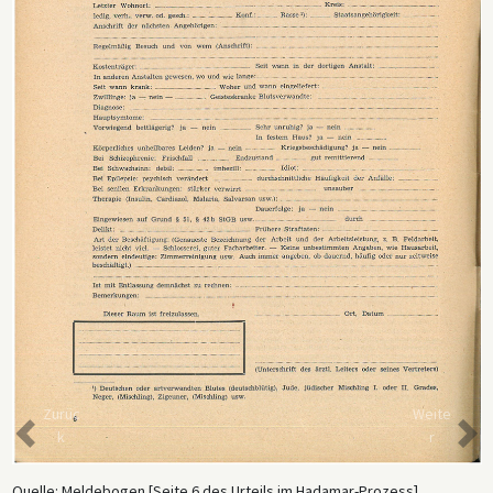
Zurüc
Weite
k
r
Quelle: Meldebogen [Seite 6 des Urteils im Hadamar-Prozess],