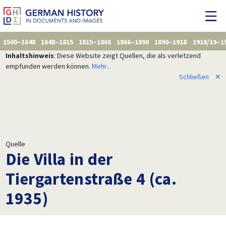
1500–1648
1648–1815
1815–1866
1866–1890
1890–1918
1918/19–1
Inhaltshinweis
: Diese Website zeigt Quellen, die als verletzend
empfunden werden können.
Mehr...
Schließen
✕
Quelle
Die Villa in der
Tiergartenstraße 4 (ca.
1935)