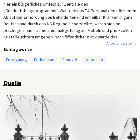
hier ein bürgerliches Umfeld zur Zentrale des
„Gnadentötungsprogramms“. Während das T4-Personal den effizienten
Ablauf der Ermordung von Behinderten und unheilbar Kranken in ganz
Deutschland durch das NS-Regime sicherstellte, waren sie von
prächtigen Innenräumen mit maßgefertigten Möbeln und prunkvollen
Kristallleuchtern umgeben. Nach öffentlicher Kritik wurde das
Programm im Jahr 1941 zwar zurückgefahren, doch wurde das T4-
Alles anzeigen ⌵
Schlagworte
Programm in dieser Villa bis zum Ende des Krieges fortgeführt, als das
Gebäude erheblich beschädigt und schließlich 1946 abgerissen wurde.
Enteignung
Euthanasie
Genozid
Holocaust
Quelle