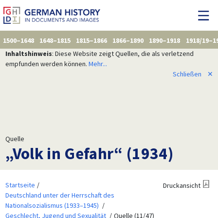
1500–1648
1648–1815
1815–1866
1866–1890
1890–1918
1918/19–1
Inhaltshinweis
: Diese Website zeigt Quellen, die als verletzend
empfunden werden können.
Mehr...
Schließen
✕
Quelle
„Volk in Gefahr“ (1934)
Startseite
Druckansicht
Deutschland unter der Herrschaft des
Nationalsozialismus (1933–1945)
Geschlecht, Jugend und Sexualität
Quelle (11/47)