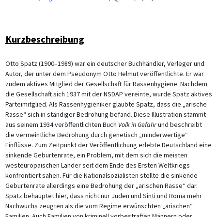
Kurzbeschreibung
Otto Spatz (1900–1989) war ein deutscher Buchhändler, Verleger und
Autor, der unter dem Pseudonym Otto Helmut veröffentlichte. Er war
zudem aktives Mitglied der Gesellschaft für Rassenhygiene. Nachdem
die Gesellschaft sich 1937 mit der NSDAP vereinte, wurde Spatz aktives
Parteimitglied. Als Rassenhygieniker glaubte Spatz, dass die „arische
Rasse“ sich in ständiger Bedrohung befand. Diese Illustration stammt
aus seinem 1934 veröffentlichten Buch
Volk in Gefahr
und beschreibt
die vermeintliche Bedrohung durch genetisch „minderwertige“
Einflüsse. Zum Zeitpunkt der Veröffentlichung erlebte Deutschland eine
sinkende Geburtenrate, ein Problem, mit dem sich die meisten
westeuropäischen Länder seit dem Ende des Ersten Weltkriegs
konfrontiert sahen. Für die Nationalsozialisten stellte die sinkende
Geburtenrate allerdings eine Bedrohung der „arischen Rasse“ dar.
Spatz behauptet hier, dass nicht nur Juden und Sinti und Roma mehr
Nachwuchs zeugten als die vom Regime erwünschten „arischen“
Familien. Auch Familien von kriminell vorbestraften Männern oder