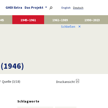
GHDI Extra
Das Projekt
English
Deutsch
945
1945–1961
1961–1989
1990–2023
Schließen
✕
 (1946)
Quelle (3/18)
Druckansicht
Schlagworte