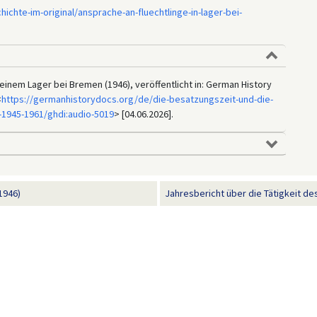
chte-im-original/ansprache-an-fluechtlinge-in-lager-bei-
 einem Lager bei Bremen (1946), veröffentlicht in: German History
<
https://germanhistorydocs.org/de/die-besatzungszeit-und-die-
-1945-1961/ghdi:audio-5019
> [04.06.2026].
1946)
Jahresbericht über die Tätigkeit des