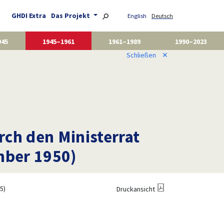
GHDI Extra
Das Projekt
English
Deutsch
945
1945–1961
1961–1989
1990–2023
Schließen
✕
ch den Ministerrat
mber 1950)
5)
Druckansicht