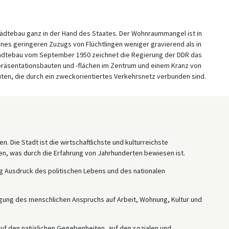
 Städtebau ganz in der Hand des Staates. Der Wohnraummangel ist in
nes geringeren Zuzugs von Flüchtlingen weniger gravierend als in
dtebau vom September 1950 zeichnet die Regierung der DDR das
epräsentationsbauten und -flächen im Zentrum und einem Kranz von
en, die durch ein zweckorientiertes Verkehrsnetz verbunden sind.
en. Die Stadt ist die wirtschaftlichste und kulturreichste
n, was durch die Erfahrung von Jahrhunderten bewiesen ist.
ung Ausdruck des politischen Lebens und des nationalen
igung des menschlichen Anspruchs auf Arbeit, Wohnung, Kultur und
f den natürlichen Gegebenheiten, auf den sozialen und