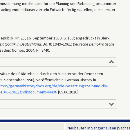
ereinstimmung mit ihm sind für die Planung und Bebauung bestimmter
anliegenden Häuservierteln Entwürfe fertigzustellen, die in erster
epublik, Nr. 25, 16. September 1950, S. 153; abgedruckt in Dierk
ialpolitik in Deutschland,
Bd. 8: 1949–1961:
Deutsche Demokratische
Baden: Nomos, 2004, Nr. 8/40.
ätze des Städtebaus durch den Ministerrat der Deutschen
. September 1950), veröffentlicht in: German History in
ttps://germanhistorydocs.org/de/die-besatzungszeit-und-die-
-1945-1961/ghdi:document-4449
> [05.06.2026].
Neubauten in Sangerhausen (Sachsen