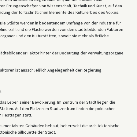
ten Errungenschaften von Wissenschaft, Technik und Kunst, auf den
ndung der fortschrittlichen Elemente des Kulturerbes des Volkes.
t. Die Städte werden in bedeutendem Umfange von der Industrie für
wohnerzahl und die Fläche werden von den städtebildenden Faktoren
organen und den Kulturstätten, soweit sie mehr als örtliche
s städtebildender Faktor hinter der Bedeutung der Verwaltungsorgane
ktoren ist ausschließlich Angelegenheit der Regierung.
t
r das Leben seiner Bevölkerung. Im Zentrum der Stadt liegen die
 Stätten. Auf den Plätzen im Stadtzentrum finden die politischen
 Festtagen statt.
onumentalsten Gebäuden bebaut, beherrscht die architektonische
tonische Silhouette der Stadt.