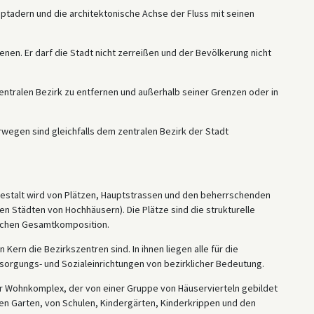
auptadern und die architektonische Achse der Fluss mit seinen
enen. Er darf die Stadt nicht zerreißen und der Bevölkerung nicht
tralen Bezirk zu entfernen und außerhalb seiner Grenzen oder in
wegen sind gleichfalls dem zentralen Bezirk der Stadt
he Gestalt wird von Plätzen, Hauptstrassen und den beherrschenden
 Städten von Hochhäusern). Die Plätze sind die strukturelle
ischen Gesamtkomposition.
rn die Bezirkszentren sind. In ihnen liegen alle für die
orgungs- und Sozialeinrichtungen von bezirklicher Bedeutung.
er Wohnkomplex, der von einer Gruppe von Häuservierteln gebildet
en Garten, von Schulen, Kindergärten, Kinderkrippen und den