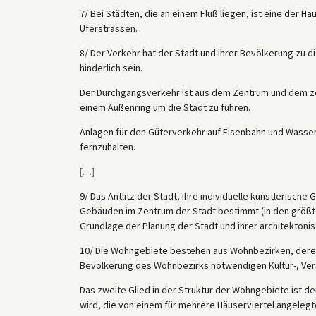
7/ Bei Städten, die an einem Fluß liegen, ist eine der H
Uferstrassen.
8/ Der Verkehr hat der Stadt und ihrer Bevölkerung zu di
hinderlich sein.
Der Durchgangsverkehr ist aus dem Zentrum und dem zen
einem Außenring um die Stadt zu führen.
Anlagen für den Güterverkehr auf Eisenbahn und Wasser
fernzuhalten.
[
…
]
9/ Das Antlitz der Stadt, ihre individuelle künstlerisc
Gebäuden im Zentrum der Stadt bestimmt (in den größten
Grundlage der Planung der Stadt und ihrer architekton
10/ Die Wohngebiete bestehen aus Wohnbezirken, deren Ke
Bevölkerung des Wohnbezirks notwendigen Kultur-, Vers
Das zweite Glied in der Struktur der Wohngebiete ist d
wird, die von einem für mehrere Häuserviertel angelegt