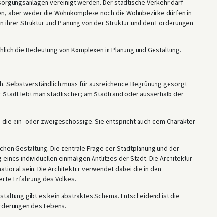
orgungsanlagen vereinigt werden. Der städtische Verkehr darf
en, aber weder die Wohnkomplexe noch die Wohnbezirke dürfen in
in ihrer Struktur und Planung von der Struktur und den Forderungen
ächlich die Bedeutung von Komplexen in Planung und Gestaltung.
ich. Selbstverständlich muss für ausreichende Begrünung gesorgt
r Stadt lebt man städtischer; am Stadtrand oder ausserhalb der
ls die ein- oder zweigeschossige. Sie entspricht auch dem Charakter
schen Gestaltung. Die zentrale Frage der Stadtplanung und der
 eines individuellen einmaligen Antlitzes der Stadt. Die Architektur
tional sein. Die Architektur verwendet dabei die in den
erte Erfahrung des Volkes.
estaltung gibt es kein abstraktes Schema. Entscheidend ist die
rderungen des Lebens.