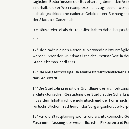
täglichen Bedürfnissen der Bevölkerung dienenden Vers
innerhalb dieser Wohnkomplexe nicht zugelassen werd
sich abgeschlossene isolierte Gebilde sein. Sie hängen 
der Stadt als Ganzen ab.
Die Häuserviertel als drittes Glied haben dabei haupts
[
…
]
12/ Die Stadt in einen Garten zu verwandeln ist unmögl
werden. Aber der Grundsatz ist nicht umzustoßen: in de
Stadt lebt man ländlicher.
13/ Die vielgeschossige Bauweise ist wirtschaftlicher a
der Großstadt.
14/ Die Stadtplanung ist die Grundlage der architektoni
architektonischen Gestaltung der Stadt ist die Schaffung
muss dem Inhalt nach demokratisch und der Form nach na
fortschrittlichen Traditionen der Vergangenheit verkörp
15/ Für die Stadtplanung wie für die architektonische G
Zusammenfassung der wesentlichsten Faktoren und Fo