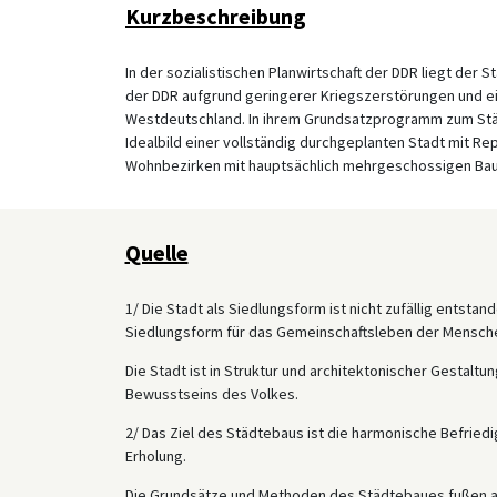
Kurzbeschreibung
In der sozialistischen Planwirtschaft der DDR liegt der
der DDR aufgrund geringerer Kriegszerstörungen und ei
Westdeutschland. In ihrem Grundsatzprogramm zum Stä
Idealbild einer vollständig durchgeplanten Stadt mit R
Wohnbezirken mit hauptsächlich mehrgeschossigen Baut
Quelle
1/ Die Stadt als Siedlungsform ist nicht zufällig entstand
Siedlungsform für das Gemeinschaftsleben der Mensche
Die Stadt ist in Struktur und architektonischer Gestalt
Bewusstseins des Volkes.
2/ Das Ziel des Städtebaus ist die harmonische Befried
Erholung.
Die Grundsätze und Methoden des Städtebaues fußen au