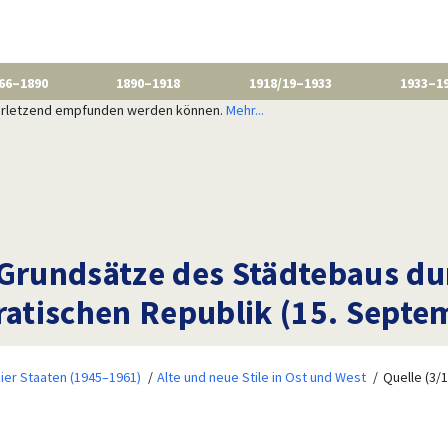
66–1890
1890–1918
1918/19–1933
1933–1
 verletzend empfunden werden können.
Mehr...
rundsätze des Städtebaus dur
atischen Republik (15. Septe
ier Staaten (1945–1961)
Alte und neue Stile in Ost und West
Quelle (3/1