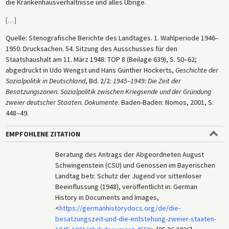
die Krankenhausverhältnisse und alles Übrige.
[
…
]
Quelle: Stenografische Berichte des Landtages. 1. Wahlperiode 1946–
1950. Drucksachen. 54. Sitzung des Ausschusses für den
Staatshaushalt am 11. März 1948: TOP 8 (Beilage 639), S. 50–62;
abgedruckt in Udo Wengst und Hans Günther Hockerts,
Geschichte der
Sozialpolitik in Deutschland
, Bd. 2/2:
1945–1949: Die Zeit der
Besatzungszonen. Sozialpolitik zwischen Kriegsende und der Gründung
zweier deutscher Staaten. Dokumente
. Baden-Baden: Nomos, 2001, S.
448–49.
EMPFOHLENE ZITATION
Beratung des Antrags der Abgeordneten August
Schwingenstein (CSU) und Genossen im Bayerischen
Landtag betr. Schutz der Jugend vor sittenloser
Beeinflussung (1948), veröffentlicht in: German
History in Documents and Images,
<
https://germanhistorydocs.org/de/die-
besatzungszeit-und-die-entstehung-zweier-staaten-