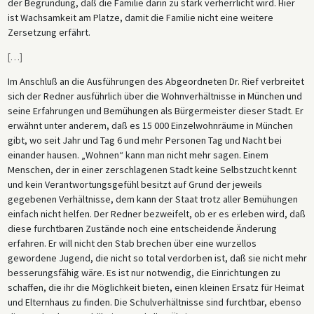
der Begründung, daß die Familie darin zu stark verherrlicht wird. Hier
ist Wachsamkeit am Platze, damit die Familie nicht eine weitere
Zersetzung erfährt.
[
…
]
Im Anschluß an die Ausführungen des Abgeordneten Dr. Rief verbreitet
sich der Redner ausführlich über die Wohnverhältnisse in München und
seine Erfahrungen und Bemühungen als Bürgermeister dieser Stadt. Er
erwähnt unter anderem, daß es 15 000 Einzelwohnräume in München
gibt, wo seit Jahr und Tag 6 und mehr Personen Tag und Nacht bei
einander hausen. „Wohnen“ kann man nicht mehr sagen. Einem
Menschen, der in einer zerschlagenen Stadt keine Selbstzucht kennt
und kein Verantwortungsgefühl besitzt auf Grund der jeweils
gegebenen Verhältnisse, dem kann der Staat trotz aller Bemühungen
einfach nicht helfen. Der Redner bezweifelt, ob er es erleben wird, daß
diese furchtbaren Zustände noch eine entscheidende Änderung
erfahren. Er will nicht den Stab brechen über eine wurzellos
gewordene Jugend, die nicht so total verdorben ist, daß sie nicht mehr
besserungsfähig wäre. Es ist nur notwendig, die Einrichtungen zu
schaffen, die ihr die Möglichkeit bieten, einen kleinen Ersatz für Heimat
und Elternhaus zu finden. Die Schulverhältnisse sind furchtbar, ebenso