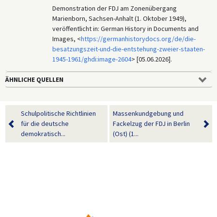
Demonstration der FDJ am Zonenübergang
Marienborn, Sachsen-Anhalt (1. Oktober 1949),
veröffentlicht in: German History in Documents and
Images, <
https://germanhistorydocs.org/de/die-
besatzungszeit-und-die-entstehung-zweier-staaten-
1945-1961/ghdi:image-2604
> [05.06.2026].
ÄHNLICHE QUELLEN
Schulpolitische Richtlinien
Massenkundgebung und
für die deutsche
Fackelzug der FDJ in Berlin
demokratisch...
(Ost) (1...