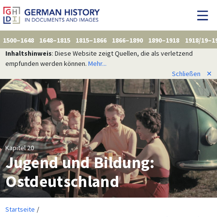
1500–1648
1648–1815
1815–1866
1866–1890
1890–1918
1918/19–1
Inhaltshinweis
: Diese Website zeigt Quellen, die als verletzend
empfunden werden können.
Mehr...
Schließen
✕
Kapitel 20
Jugend und Bildung:
Ostdeutschland
Startseite