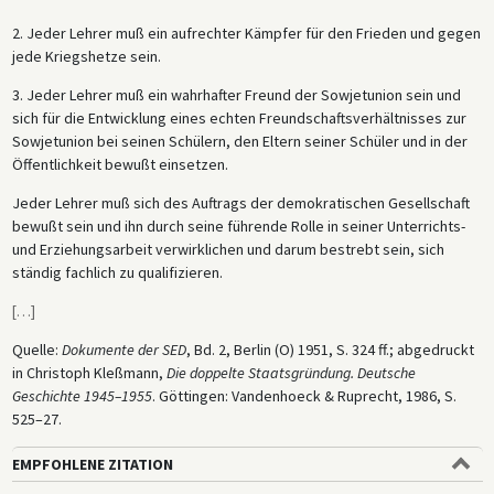
2. Jeder Lehrer muß ein aufrechter Kämpfer für den Frieden und gegen
jede Kriegshetze sein.
3. Jeder Lehrer muß ein wahrhafter Freund der Sowjetunion sein und
sich für die Entwicklung eines echten Freundschaftsverhältnisses zur
Sowjetunion bei seinen Schülern, den Eltern seiner Schüler und in der
Öffentlichkeit bewußt einsetzen.
Jeder Lehrer muß sich des Auftrags der demokratischen Gesellschaft
bewußt sein und ihn durch seine führende Rolle in seiner Unterrichts-
und Erziehungsarbeit verwirklichen und darum bestrebt sein, sich
ständig fachlich zu qualifizieren.
[
…
]
Quelle:
Dokumente der SED
, Bd. 2, Berlin (O) 1951, S. 324 ff.; abgedruckt
in Christoph Kleßmann,
Die doppelte Staatsgründung. Deutsche
Geschichte 1945–1955
. Göttingen: Vandenhoeck & Ruprecht, 1986, S.
525–27.
EMPFOHLENE ZITATION