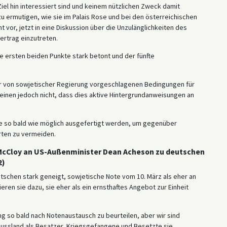
Ziel hin interessiert sind und keinem nützlichen Zweck damit
u ermutigen, wie sie im Palais Rose und bei den österreichischen
 vor, jetzt in eine Diskussion über die Unzulänglichkeiten des
ertrag einzutreten.
e ersten beiden Punkte stark betont und der fünfte
er von sowjetischer Regierung vorgeschlagenen Bedingungen für
 meinen jedoch nicht, dass dies aktive Hintergrundanweisungen an
lte so bald wie möglich ausgefertigt werden, um gegenüber
rten zu vermeiden.
cCloy an US-Außenminister Dean Acheson zu deutschen
2)
eutschen stark geneigt, sowjetische Note vom 10. März als eher an
ieren sie dazu, sie eher als ein ernsthaftes Angebot zur Einheit
ng so bald nach Notenaustausch zu beurteilen, aber wir sind
Russland als Besatzer, Kriegsgefangene und Besetzte sie