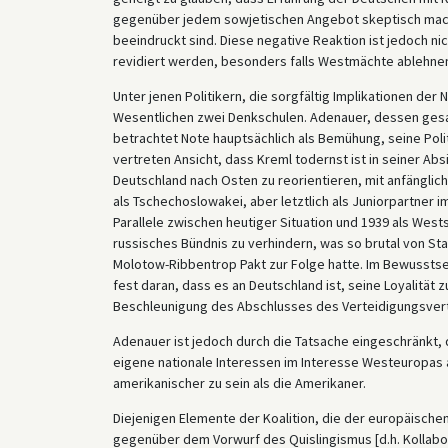
gegenüber jedem sowjetischen Angebot skeptisch macht
beeindruckt sind. Diese negative Reaktion ist jedoch ni
revidiert werden, besonders falls Westmächte ablehne
Unter jenen Politikern, die sorgfältig Implikationen der
Wesentlichen zwei Denkschulen. Adenauer, dessen gesam
betrachtet Note hauptsächlich als Bemühung, seine Polit
vertreten Ansicht, dass Kreml todernst ist in seiner Absi
Deutschland nach Osten zu reorientieren, mit anfänglic
als Tschechoslowakei, aber letztlich als Juniorpartner 
Parallele zwischen heutiger Situation und 1939 als West
russisches Bündnis zu verhindern, was so brutal von St
Molotow-Ribbentrop Pakt zur Folge hatte. Im Bewussts
fest daran, dass es an Deutschland ist, seine Loyalitä
Beschleunigung des Abschlusses des Verteidigungsver
Adenauer ist jedoch durch die Tatsache eingeschränkt
eigene nationale Interessen im Interesse Westeuropas 
amerikanischer zu sein als die Amerikaner.
Diejenigen Elemente der Koalition, die der europäischen
gegenüber dem Vorwurf des Quislingismus [d.h. Kollaborat