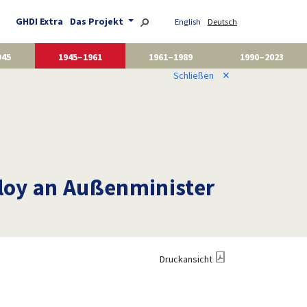
GHDI Extra
Das Projekt
English
Deutsch
945
1945–1961
1961–1989
1990–2023
Schließen
✕
oy an Außenminister
Druckansicht