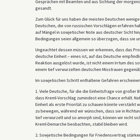
Gesprächen mit Beamten und aus Sichtung der morgend
gesandt.
Zum Glück für uns haben die meisten Deutschen wenige 
Deutschen, die von russischen Vorschlägen erfahren hab
auf Mängel in sowjetischer Note aus deutscher Sicht 
Bedingungen seien allgemein so überzogen, dass sie un
Ungeachtet dessen müssen wir erkennen, dass das Prob
deutsche Einheit – eines ist, auf das Deutsche empfindl
Reaktion ausgelöst wurde, ist nicht einem Irrtum des 
einem tief verwurzelten deutschen Misstrauen gegenüb
Im sowjetischen Schritt enthaltene Gefahren erscheinen 
1. Viele Deutsche, für die die Einheitsfrage von großer
dass Kreml-Vorschlag zumindest eine Chance erhält. Nat
Einheit als erste Priorität zu schauen könnte verstärkt
zu bewegen, während wir wünschen, dass sie in Richtung
tief verwurzelt und so amorph sind, können wir nicht sich
Kreml-Demarche beobachten, stabil bleiben wird.
2. Sowjetische Bedingungen für Friedensvertrag stärken