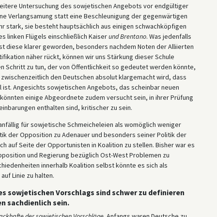
eitere Untersuchung des sowjetischen Angebots vor endgültiger
ine Verlangsamung statt eine Beschleunigung der gegenwärtigen
sehr stark, sie besteht hauptsächlich aus einigen schwachköpfigen
s linken Flügels einschließlich Kaiser
und Brentano
. Was jedenfalls
 ist diese klarer geworden, besonders nachdem Noten der Alliierten
ikation näher rückt, können wir uns Stärkung dieser Schule
 Schritt zu tun, der von Öffentlichkeit so gedeutet werden könnte,
 zwischenzeitlich den Deutschen absolut klargemacht wird, dass
 ist. Angesichts sowjetischen Angebots, das scheinbar neuen
, könnten einige Abgeordnete zudem versucht sein, in ihrer Prüfung
inbarungen enthalten sind, kritischer zu sein.
anfällig für sowjetische Schmeicheleien als womöglich weniger
itik der Opposition zu Adenauer und besonders seiner Politik der
ch auf Seite der Opportunisten in Koalition zu stellen. Bisher war es
Opposition und Regierung bezüglich Ost-West Problemen zu
iedenheiten innerhalb Koalition selbst könnte es sich als
uf Linie zu halten.
es sowjetischen Vorschlags sind schwer zu definieren
 sachdienlich sein.
ckhafte der sowjetischen Vorschläge
. Anfangs waren Deutsche zu