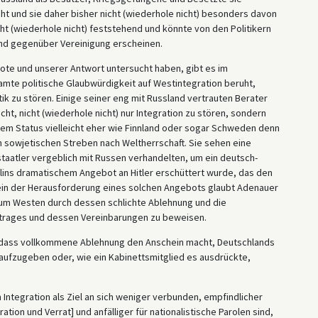
 und sie daher bisher nicht (wiederhole nicht) besonders davon
cht (wiederhole nicht) feststehend und könnte von den Politikern
nd gegenüber Vereinigung erscheinen.
 Note und unserer Antwort untersucht haben, gibt es im
te politische Glaubwürdigkeit auf Westintegration beruht,
ik zu stören. Einige seiner eng mit Russland vertrauten Berater
cht, nicht (wiederhole nicht) nur Integration zu stören, sondern
hem Status vielleicht eher wie Finnland oder sogar Schweden denn
im sowjetischen Streben nach Weltherrschaft. Sie sehen eine
staatler vergeblich mit Russen verhandelten, um ein deutsch-
alins dramatischem Angebot an Hitler erschüttert wurde, das den
ein der Herausforderung eines solchen Angebots glaubt Adenauer
t zum Westen durch dessen schlichte Ablehnung und die
trages und dessen Vereinbarungen zu beweisen.
, dass vollkommene Ablehnung den Anschein macht, Deutschlands
aufzugeben oder, wie ein Kabinettsmitglied es ausdrückte,
 Integration als Ziel an sich weniger verbunden, empfindlicher
ion und Verrat] und anfälliger für nationalistische Parolen sind,