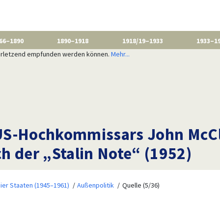
66–1890
1890–1918
1918/19–1933
1933–1
 verletzend empfunden werden können.
Mehr...
US-Hochkommissars John McCl
h der „Stalin Note“ (1952)
ier Staaten (1945–1961)
Außenpolitik
Quelle (5/36)