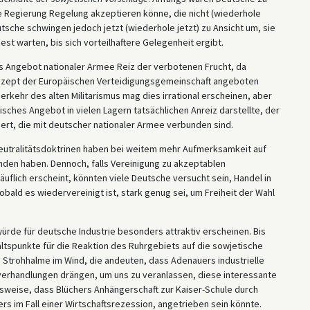
e Regierung Regelung akzeptieren könne, die nicht (wiederhole
tsche schwingen jedoch jetzt (wiederhole jetzt) zu Ansicht um, sie
st warten, bis sich vorteilhaftere Gelegenheit ergibt.
es Angebot nationaler Armee Reiz der verbotenen Frucht, da
Konzept der Europäischen Verteidigungsgemeinschaft angeboten
rkehr des alten Militarismus mag dies irrational erscheinen, aber
isches Angebot in vielen Lagern tatsächlichen Anreiz darstellte, der
iert, die mit deutscher nationaler Armee verbunden sind.
Neutralitätsdoktrinen haben bei weitem mehr Aufmerksamkeit auf
nden haben. Dennoch, falls Vereinigung zu akzeptablen
käuflich erscheint, könnten viele Deutsche versucht sein, Handel in
bald es wiedervereinigt ist, stark genug sei, um Freiheit der Wahl
würde für deutsche Industrie besonders attraktiv erscheinen. Bis
altspunkte für die Reaktion des Ruhrgebiets auf die sowjetische
 Strohhalme im Wind, die andeuten, dass Adenauers industrielle
erhandlungen drängen, um uns zu veranlassen, diese interessante
lsweise, dass Blüchers Anhängerschaft zur Kaiser-Schule durch
s im Fall einer Wirtschaftsrezession, angetrieben sein könnte.