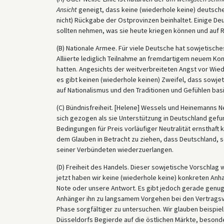
Ansicht
geneigt, dass keine (wiederhole keine) deutsch
nicht) Rückgabe der Ostprovinzen beinhaltet. Einige Deu
sollten nehmen, was sie heute kriegen können und auf Re
(B) Nationale Armee. Für viele Deutsche hat sowjetisch
Alliierte lediglich Teilnahme an fremdartigem neuem 
hatten. Angesichts der weitverbreiteten Angst vor Wiede
es gibt keinen (wiederhole keinen) Zweifel, dass sowjet
auf Nationalismus und den Traditionen und Gefühlen bas
(C) Bündnisfreiheit. [Helene] Wessels und Heinemanns 
sich gezogen als sie Unterstützung in Deutschland gefu
Bedingungen für Preis vorläufiger Neutralität ernsthaft 
dem Glauben in Betracht zu ziehen, dass Deutschland, so
seiner Verbündeten wiederzuerlangen.
(D) Freiheit des Handels. Dieser sowjetische Vorschlag 
jetzt haben wir keine (wiederhole keine) konkreten Anh
Note oder unsere Antwort. Es gibt jedoch gerade genug
Anhänger ihn zu langsamem Vorgehen bei den Vertragsv
Phase sorgfältiger zu untersuchen. Wir glauben beispie
Düsseldorfs Begierde auf die östlichen Märkte, besonder