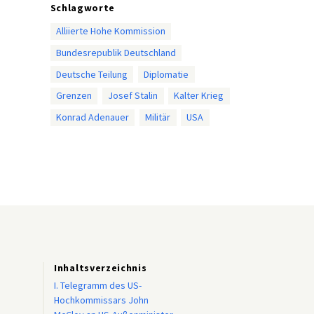
Schlagworte
Alliierte Hohe Kommission
Bundesrepublik Deutschland
Deutsche Teilung
Diplomatie
Grenzen
Josef Stalin
Kalter Krieg
Konrad Adenauer
Militär
USA
Inhaltsverzeichnis
I. Telegramm des US-
Hochkommissars John