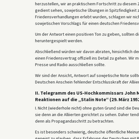
herzustellen, wir an praktischem Fortschritt zu diesem 
gedient sehen, sowjetische Übungen in Spitzfindigkeit z
Friedensverhandlungen erlebt wurden, schlagen wir nicht
sowjetischen Vorschlags für einen deutschen Friedensv
Um der Antwort einen positiven Ton zu geben, sollten di
heruntergespielt werden.
Abschließend würden wir davon abraten, hinsichtlich d
einen Friedensvertrag offiziell ins Detail zu gehen. Wir
Presse und Radio ausschließen sollte.
Wir sind der Ansicht, Antwort auf sowjetische Note sol
Deutschen Anschein fehlender Entschlusskraft der Alliie
II. Telegramm des US-Hochkommissars John M
Reaktionen auf die „Stalin Note“ (29. März 195
I. Nicht (wiederhole nicht) ohne guten Grund sind die D
sie denn an die Alliierten gerichtet zu sehen. Daher tend
denn als Propagandaschritt zu betrachten.
Es ist besonders schwierig, deutsche öffentliche Meinu
geneigt zu glauben, dass Erfahrung der Deutschen mit 