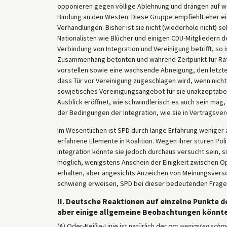
opponieren gegen völlige Ablehnung und drängen auf w
Bindung an den Westen. Diese Gruppe empfiehlt eher e
Verhandlungen. Bisher ist sie nicht (wiederhole nicht) 
Nationalisten wie Blücher und einigen CDU-Mitgliedern de
Verbindung von Integration und Vereinigung betrifft, so
Zusammenhang betonten und während Zeitpunkt für Ratif
vorstellen sowie eine wachsende Abneigung, den letzten
dass Tür vor Vereinigung zugeschlagen wird, wenn nicht
sowjetisches Vereinigungsangebot für sie unakzeptabel
Ausblick eröffnet, wie schwindlerisch es auch sein mag
der Bedingungen der Integration, wie sie in Vertragsvere
Im Wesentlichen ist SPD durch lange Erfahrung weniger 
erfahrene Elemente in Koalition. Wegen ihrer sturen Pol
Integration könnte sie jedoch durchaus versucht sein, si
möglich, wenigstens Anschein der Einigkeit zwischen 
erhalten, aber angesichts Anzeichen von Meinungsversch
schwierig erweisen, SPD bei dieser bedeutenden Frage a
II. Deutsche Reaktionen auf einzelne Punkte d
aber einige allgemeine Beobachtungen könnten
(A) Oder-Neiße-Linie ist natürlich der
am wenigsten schma