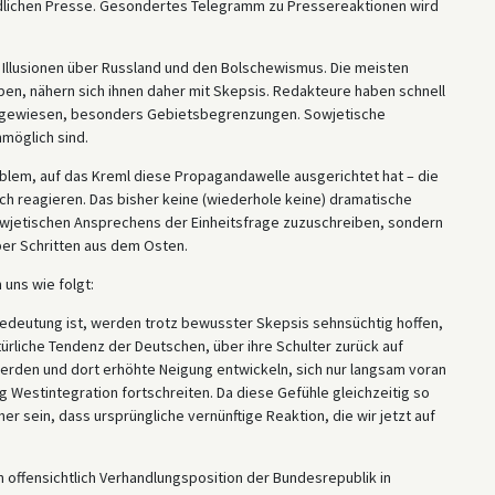
lichen Presse. Gesondertes Telegramm zu Pressereaktionen wird
Illusionen über Russland und den Bolschewismus. Die meisten
en, nähern sich ihnen daher mit Skepsis. Redakteure haben schnell
hingewiesen, besonders Gebietsbegrenzungen. Sowjetische
möglich sind.
lem, auf das Kreml diese Propagandawelle ausgerichtet hat – die
ich reagieren. Das bisher keine (wiederhole keine) dramatische
sowjetischen Ansprechens der Einheitsfrage zuzuschreiben, sondern
er Schritten aus dem Osten.
uns wie folgt:
 Bedeutung ist, werden trotz bewusster Skepsis sehnsüchtig hoffen,
ürliche Tendenz der Deutschen, über ihre Schulter zurück auf
 werden und dort erhöhte Neigung entwickeln, sich nur langsam voran
 Westintegration fortschreiten. Da diese Gefühle gleichzeitig so
er sein, dass ursprüngliche vernünftige Reaktion, die wir jetzt auf
 offensichtlich Verhandlungsposition der Bundesrepublik in